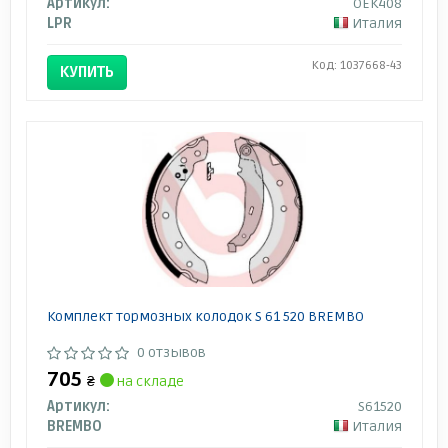
Артикул:
OEK408
LPR
Италия
Код: 1037668-43
КУПИТЬ
Комплект тормозных колодок S 61 520 BREMBO
0 отзывов
705
₴
на складе
Артикул:
S61520
BREMBO
Италия