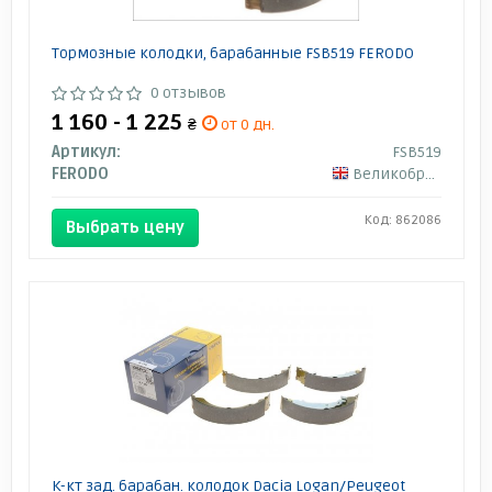
Тормозные колодки, барабанные FSB519 FERODO
0 отзывов
1 160 - 1 225
₴
от 0 дн.
Артикул:
FSB519
FERODO
Великобритания
Код: 862086
Выбрать цену
К-кт зад. барабан. колодок Dacia Logan/Peugeot