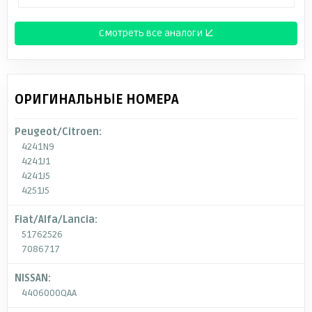
Смотреть все аналоги ↓
ОРИГИНАЛЬНЫЕ НОМЕРА
Peugeot/Citroen:
4241N9
4241J1
4241J5
4251J5
Fiat/Alfa/Lancia:
51762526
7086717
NISSAN:
4406000QAA