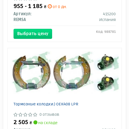
955 - 1 185
₴
от 0 дн.
Артикул:
415200
REMSA
Испания
Код: 988781
Выбрать цену
Тормозные колодки.) OEK408 LPR
0 отзывов
2 505
₴
на складе