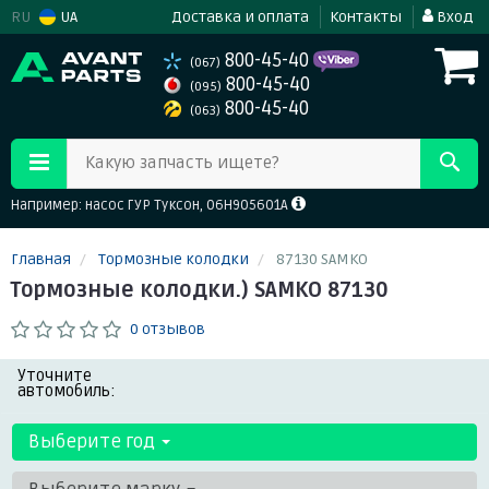
RU
UA
Доставка и оплата
Контакты
Вход
800-45-40
(067)
800-45-40
(095)
800-45-40
(063)
Какую запчасть ищете?
Например: насос ГУР Туксон, 06H905601A
Главная
Тормозные колодки
87130 SAMKO
Тормозные колодки.) SAMKO 87130
0 отзывов
Уточните
автомобиль:
Выберите год