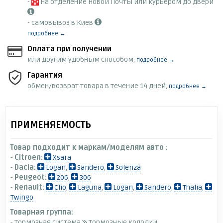
-
на отделение Новой Почты или курьером до двери
- самовывоз в Киев
подробнее →
Оплата при получении
или другим удобным способом,
подробнее →
Гарантия
обмен/возврат товара в течение 14 дней,
подробнее →
ПРИМЕНЯЕМОСТЬ
Товар подходит к маркам/моделям авто :
-
Citroen:
Xsara
-
Dacia:
Logan
,
Sandero
,
Solenza
-
Peugeot:
206
,
306
-
Renault:
Clio
,
Laguna
,
Logan
,
Sandero
,
Thalia
,
Twingo
Товарная группа:
- Тормозная система
Тормозные колодки