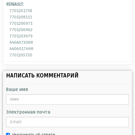
RENAULT:
7701201758
7701208111
7701206971
7701206962
7701203979
440A07208R
440601749R
7701205720
НАПИСАТЬ КОММЕНТАРИЙ
Ваше имя
Электронная почта
Уведомить об ответе