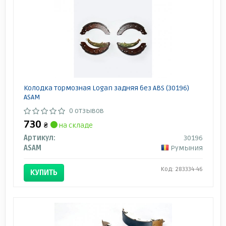
Колодка тормозная Logan задняя без ABS (30196)
ASAM
0 отзывов
730
₴
на складе
Артикул:
30196
ASAM
Румыния
Код: 283334-46
КУПИТЬ