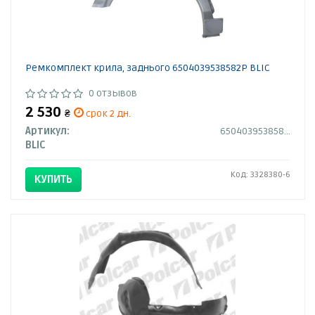
Ремкомплект крила, заднього 6504039538582P BLIC
0 отзывов
2 530
₴
срок 2 дн.
Артикул:
6504039538582P
BLIC
Код: 3328380-6
КУПИТЬ