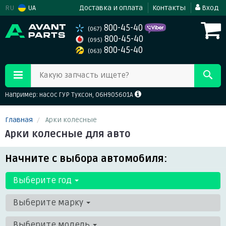
RU
UA
Доставка и оплата
Контакты
Вход
800-45-40
(067)
800-45-40
(095)
800-45-40
(063)
Какую запчасть ищете?
Например: насос ГУР Туксон, 06H905601A
Главная
Арки колесные
Арки колесные для авто
Начните с выбора автомобиля:
Выберите год
Выберите марку
Выберите модель