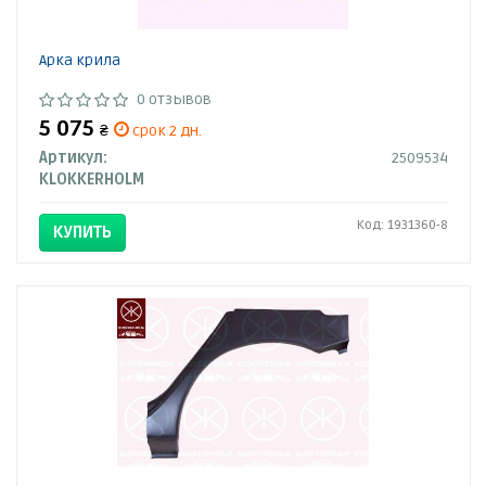
Арка крила
0 отзывов
5 075
₴
срок 2 дн.
Артикул:
2509534
KLOKKERHOLM
Код: 1931360-8
КУПИТЬ