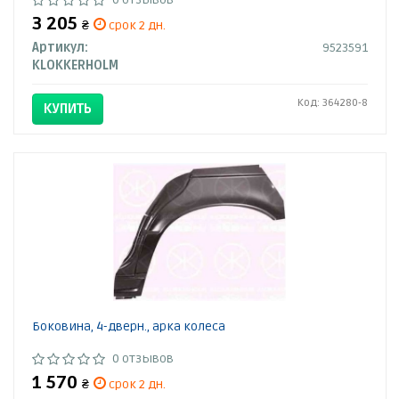
3 205
₴
срок 2 дн.
Артикул:
9523591
KLOKKERHOLM
Код: 364280-8
КУПИТЬ
Боковина, 4-дверн., арка колеса
0 отзывов
1 570
₴
срок 2 дн.