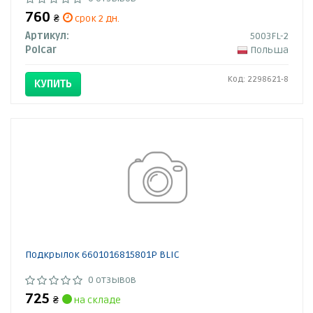
760
₴
срок 2 дн.
Артикул:
5003FL-2
Polcar
Польша
Код: 2298621-8
КУПИТЬ
Подкрылок 6601016815801P BLIC
0 отзывов
725
₴
на складе