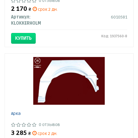
0 отзывов
2 170
₴
срок 2 дн.
Артикул:
6010581
KLOKKERHOLM
Код: 1937560-8
КУПИТЬ
Арка
0 отзывов
3 285
₴
срок 2 дн.