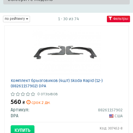
1 - 30 из 74
по рейтингу
Фильтры
Комплект брызговиков (4шт) Skoda Rapid (12-)
(88261157902) DPA
0 отзывов
560
₴
срок 2 дн.
Артикул:
88261157902
DPA
США
Код: 307452-8
КУПИТЬ