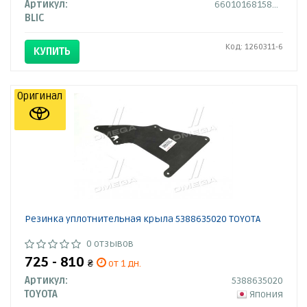
Артикул:
6601016815801P
BLIC
Код: 1260311-6
КУПИТЬ
Оригинал
Резинка уплотнительная крыла 5388635020 TOYOTA
0 отзывов
725 - 810
₴
от 1 дн.
Артикул:
5388635020
TOYOTA
Япония