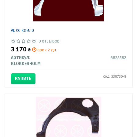
Арка крила
0 отзывов
3 170
₴
срок 2 дн.
Артикул:
6825582
KLOKKERHOLM
Код: 338730-8
КУПИТЬ