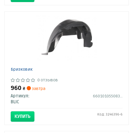
Бризковик
0 отзывов
960
₴
завтра
Артикул:
6601010550832P
BLIC
Код: 3246396-6
КУПИТЬ