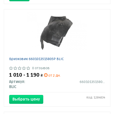
Бризковик 6601013515805P BLIC
0 отзывов
1 010 - 1 190
₴
от 2 дн.
Артикул:
6601013515805P
BLIC
Код: 1284834
Выбрать цену