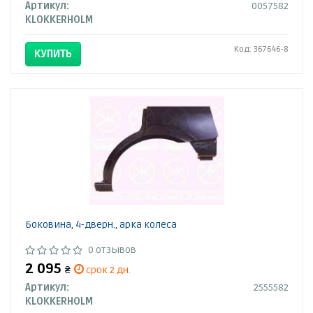
Артикул:
0057582
KLOKKERHOLM
Код: 367646-8
КУПИТЬ
Боковина, 4-дверн., арка колеса
0 отзывов
2 095
₴
срок 2 дн.
Артикул:
2555582
KLOKKERHOLM