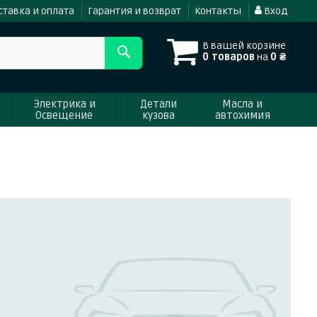
ставка и оплата
Гарантия и возврат
Контакты
Вход
В вашей корзине
0 товаров
на
0 ₴
Электрика и
Детали
Масла и
Освещение
кузова
автохимия