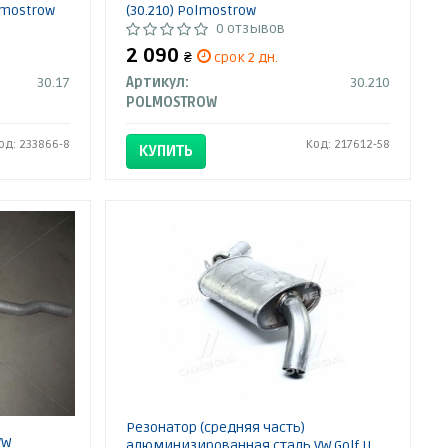
Polmostrow
(30.210) Polmostrow
0 отзывов
2 090
₴
срок 2 дн.
30.17
Артикул:
30.210
POLMOSTROW
од: 233866-8
Код: 217612-58
КУПИТЬ
Резонатор (средняя часть)
VW
алюминизированная сталь VW Golf II