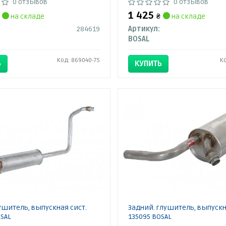
0 отзывов
0 отзывов
1 425
на складе
₴
на складе
284619
Артикул:
BOSAL
Код: 869040-75
К
Ь
КУПИТЬ
ушитель, выпускная сист.
Задний. глушитель, выпускн
SAL
135095 BOSAL