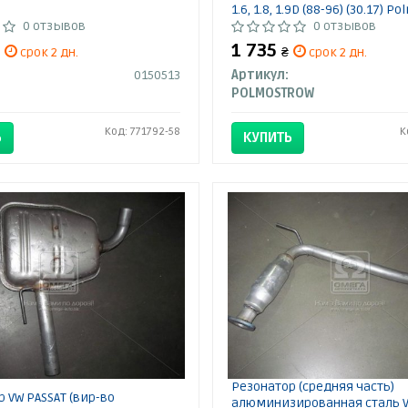
1.6, 1.8, 1.9D (88-96) (30.17) 
0 отзывов
0 отзывов
1 735
срок 2 дн.
₴
срок 2 дн.
0150513
Артикул:
POLMOSTROW
Код: 771792-58
К
Ь
КУПИТЬ
Резонатор (средняя часть)
 VW PASSAT (вир-во
алюминизированная сталь 