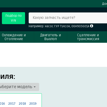
До
Подбор по
Какую запчасть ищете?
VIN
Например: насос ГУР Туксон, 06H905601A
Охлаждение и
Двигатель и
Сцепление и
Отопление
Выхлоп
трансмиссия
иля:
ыберите модель
016
2017
2018
2019