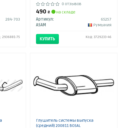
0 отзывов
490
₴
на складе
284-703
Артикул:
65257
ASAM
Румыния
: 2936881-75
Код: 3729233-46
КУПИТЬ
а
Глушитель системы выпуска
(средний) 200811 BOSAL