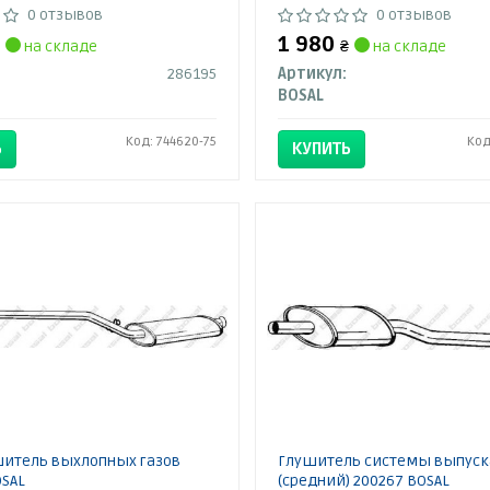
0 отзывов
0 отзывов
1 980
на складе
₴
на складе
286195
Артикул:
BOSAL
Код: 744620-75
Код
Ь
КУПИТЬ
итель выхлопных газов
Глушитель системы выпуск
OSAL
(средний) 200267 BOSAL