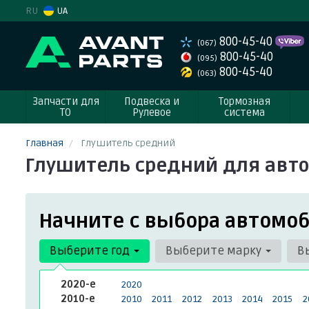
RU
UA
800-45-40
(067)
800-45-40
(095)
800-45-40
(063)
Запчасти для
Подвеска и
Тормозная
ТО
Рулевое
система
Главная
Глушитель средний
Глушитель средний для авто
Начните с выбора автомоб
Выберите год
Выберите марку
В
2020-е
2020
2010-е
2010
2011
2012
2013
2014
2015
2