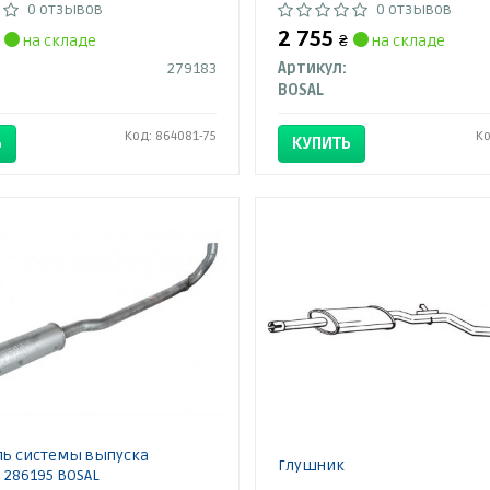
0 отзывов
0 отзывов
2 755
на складе
₴
на складе
279183
Артикул:
BOSAL
Код: 864081-75
Ко
Ь
КУПИТЬ
ь системы выпуска
Глушник
 286195 BOSAL