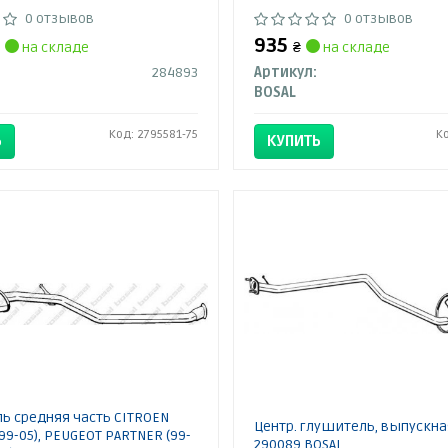
0 отзывов
0 отзывов
935
на складе
₴
на складе
284893
Артикул:
BOSAL
Код: 2795581-75
К
Ь
КУПИТЬ
ь средняя часть CITROEN
Центр. глушитель, выпускна
(99-05), PEUGEOT PARTNER (99-
290089 BOSAL