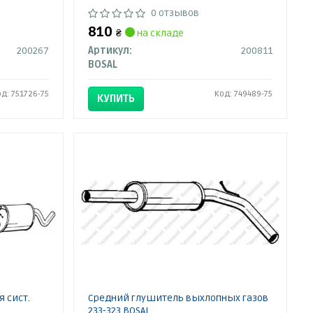
0 отзывов
810
₴
на складе
200267
Артикул:
200811
BOSAL
од: 751726-75
Код: 749489-75
КУПИТЬ
я сист.
Средний глушитель выхлопных газов
233-323 BOSAL