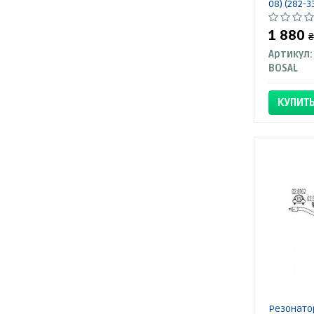
08) (282-3
1 880
₴
Артикул:
BOSAL
КУПИТ
Резонатор