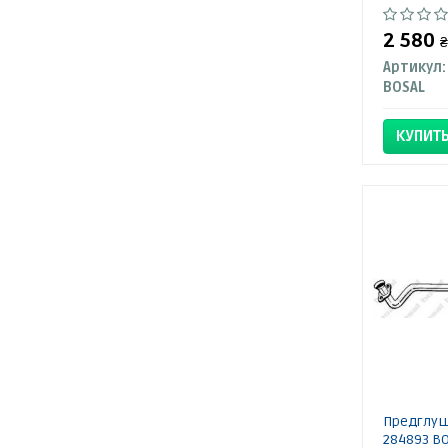
2 580
₴
Артикул:
BOSAL
КУПИТ
Предглуш
284893 B