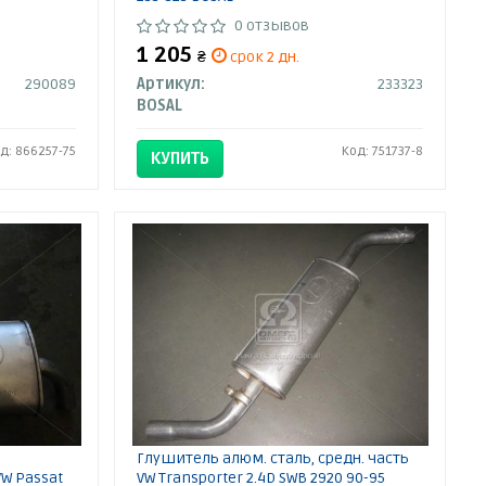
0 отзывов
1 205
₴
срок 2 дн.
290089
Артикул:
233323
BOSAL
д: 866257-75
Код: 751737-8
КУПИТЬ
Глушитель алюм. сталь, средн. часть
W Passat
VW Transporter 2.4D SWB 2920 90-95