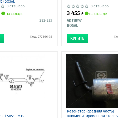
35) BOSAL
0 отзывов
0 отзывов
3 455
на складе
₴
на складе
282-335
Артикул:
BOSAL
Код: 277566-75
Ко
Ь
КУПИТЬ
Резонатор (средняя часть)
 01.50513 MTS
алюминизированная сталь V