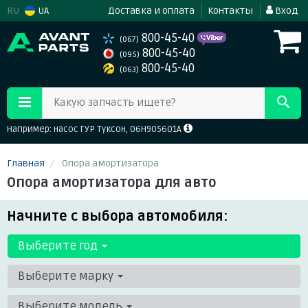
RU
UA
Доставка и оплата
Контакты
Вход
800-45-40
(067)
800-45-40
(095)
800-45-40
(063)
Какую запчасть ищете?
Например: насос ГУР Туксон, 06H905601A
Главная
Опора амортизатора
Опора амортизатора для авто
Начните с выбора автомобиля:
Выберите год
Выберите марку
Выберите модель