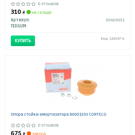
0 отзывов
310
₴
на складе
Артикул:
00469051
TEDGUM
Код: 126597-6
КУПИТЬ
Опора стойки амортизатора 80001593 CORTECO
0 отзывов
675
₴
завтра