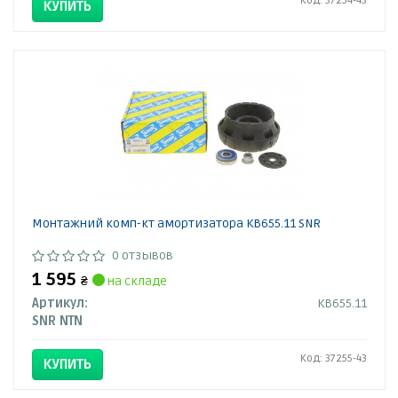
Код: 37254-43
КУПИТЬ
Монтажний комп-кт амортизатора KB655.11 SNR
0 отзывов
1 595
₴
на складе
Артикул:
KB655.11
SNR NTN
Код: 37255-43
КУПИТЬ