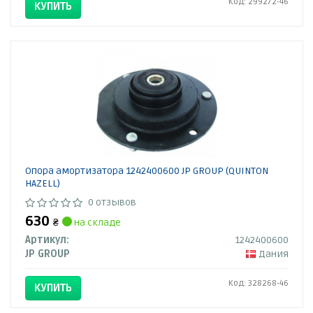
Код: 299272-46
КУПИТЬ
Опора амортизатора 1242400600 JP GROUP (QUINTON
HAZELL)
0 отзывов
630
₴
на складе
Артикул:
1242400600
JP GROUP
Дания
Код: 328268-46
КУПИТЬ