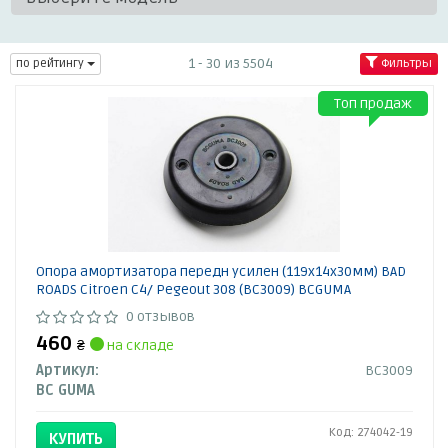
1 - 30 из 5504
по рейтингу
Фильтры
Топ продаж
Опора амортизатора передн усилен (119х14х30мм) BAD
ROADS Citroen C4/ Pegeout 308 (BC3009) BCGUMA
0 отзывов
460
₴
на складе
Артикул:
BC3009
BC GUMA
Код: 274042-19
КУПИТЬ