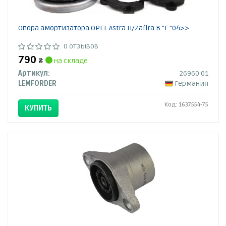
Опора амортизатора OPEL Astra H/Zafira B "F "04>>
0 отзывов
790
₴
на складе
Артикул:
26960 01
LEMFORDER
Германия
Код: 1637554-75
КУПИТЬ