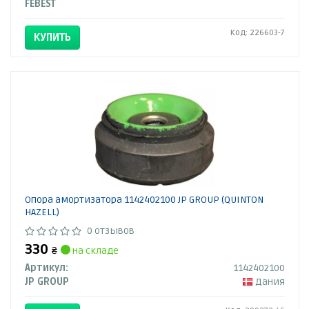
FEBEST
Код: 226603-7
КУПИТЬ
Опора амортизатора 1142402100 JP GROUP (QUINTON
HAZELL)
0 отзывов
330
₴
на складе
Артикул:
1142402100
JP GROUP
Дания