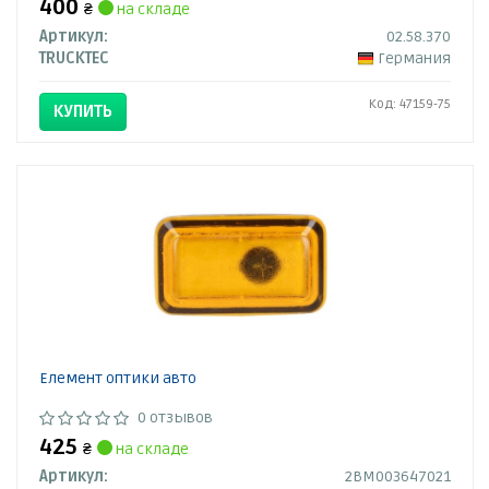
400
₴
на складе
Артикул:
02.58.370
TRUCKTEC
Германия
Код: 47159-75
КУПИТЬ
Елемент оптики авто
0 отзывов
425
₴
на складе
Артикул:
2BM003647021