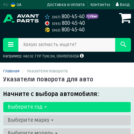
RU
UA
Доставка и оплата
Контакты
Вход
800-45-40
(067)
800-45-40
(095)
800-45-40
(063)
Какую запчасть ищете?
Например: насос ГУР Туксон, 06H905601A
Главная
Указатели поворота
Указатели поворота для авто
Начните с выбора автомобиля:
Выберите год
Выберите марку
Выберите модель