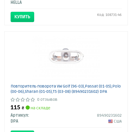
HELLA
Код: 108731-46
КУПИТЬ
Повторитель поворота VW Golf (96-03),Passat (01-05),Polo
(00-06),Sharan (01-05),T5 (03-08) (89490231602) DPA
0 отзывов
115
₴
на складе
Артикул:
89490231602
DPA
США