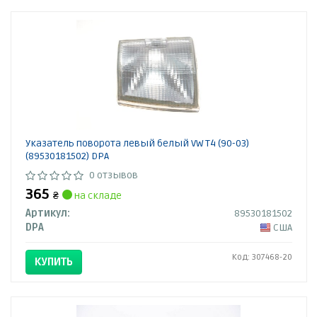
Указатель поворота левый белый VW T4 (90-03)
(89530181502) DPA
0 отзывов
365
₴
на складе
Артикул:
89530181502
DPA
США
Код: 307468-20
КУПИТЬ