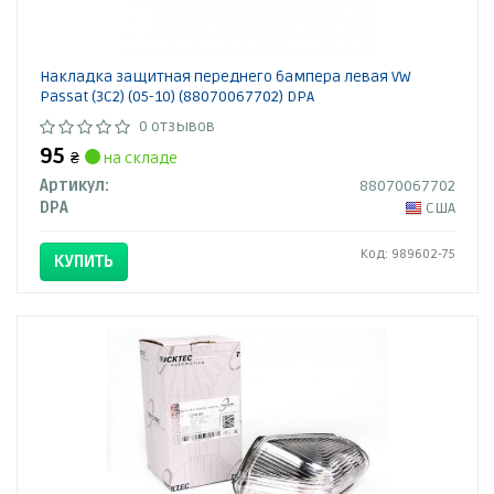
Накладка защитная переднего бампера левая VW
Passat (3C2) (05-10) (88070067702) DPA
0 отзывов
95
₴
на складе
Артикул:
88070067702
DPA
США
Код: 989602-75
КУПИТЬ