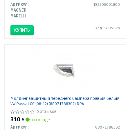
Артикул:
182206001900
MAGNETI
MARELLI
Код: 640355-20
КУПИТЬ
Молдинг защитный переднего бампера правый белый
VW Passat CC (08-12) (88071788302) DPA
0 отзывов
310
₴
на складе
Артикул:
88071788302