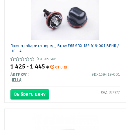
Лампа габарита перед., Bmw E65 9DX 159 419-001 BEHR /
HELLA
0 отзывов
1 425 - 1 445
₴
от 0 дн.
Артикул:
9DX159419-001
HELLA
Код: 337977
Выбрать цену