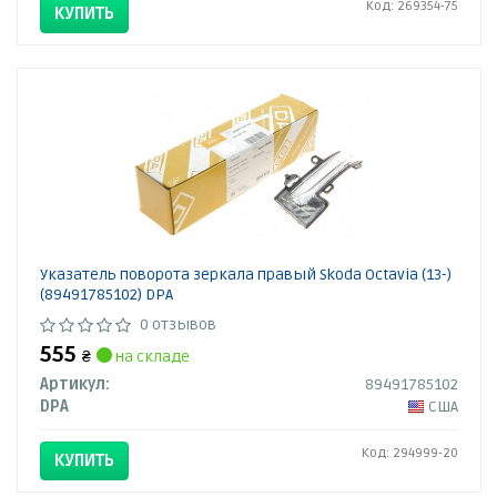
Код: 269354-75
КУПИТЬ
Указатель поворота зеркала правый Skoda Octavia (13-)
(89491785102) DPA
0 отзывов
555
₴
на складе
Артикул:
89491785102
DPA
США
Код: 294999-20
КУПИТЬ