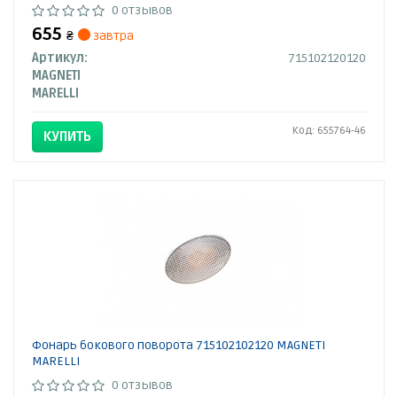
0 отзывов
655
₴
завтра
Артикул:
715102120120
MAGNETI
MARELLI
Код: 655764-46
КУПИТЬ
Фонарь бокового поворота 715102102120 MAGNETI
MARELLI
0 отзывов