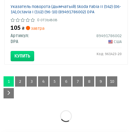
Указатель поворота (дымчатый) Skoda Fabia II (542) (06-
14),Octavia I (1U2) (96-10) (89491786002) DPA
0 отзывов
105
₴
завтра
Артикул:
89491786002
DPA
США
Код: 961423-20
КУПИТЬ
1
2
3
4
5
6
7
8
9
10