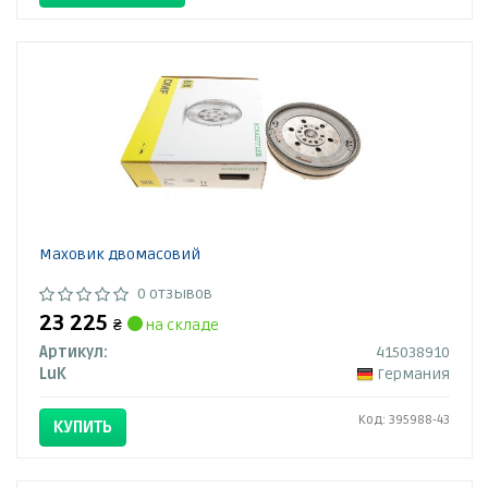
Маховик двомасовий
0 отзывов
23 225
₴
на складе
Артикул:
415038910
LuK
Германия
Код: 395988-43
КУПИТЬ