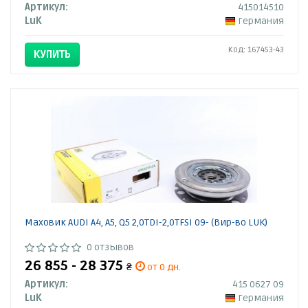
Артикул:
415014510
LuK
Германия
Код: 167453-43
КУПИТЬ
Маховик AUDI A4, A5, Q5 2,0TDI-2,0TFSI 09- (Вир-во LUK)
0 отзывов
26 855 - 28 375
₴
от 0 дн.
Артикул:
415 0627 09
LuK
Германия