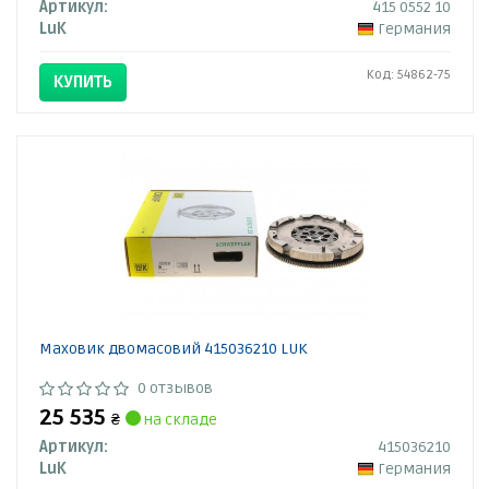
Артикул:
415 0552 10
LuK
Германия
Код: 54862-75
КУПИТЬ
Маховик двомасовий 415036210 LUK
0 отзывов
25 535
₴
на складе
Артикул:
415036210
LuK
Германия