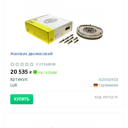
Маховик двомасовий
0 отзывов
20 535
₴
на складе
Артикул:
415010410
LuK
Германия
Код: 397713-75
КУПИТЬ