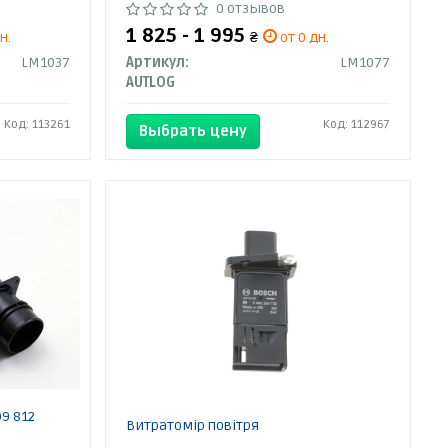
0 отзывов
1 825 - 1 995
н.
₴
от 0 дн.
LM1037
Артикул:
LM1077
AUTLOG
Код: 113261
Код: 112967
Выбрать цену
9 812
Витратомір повітря