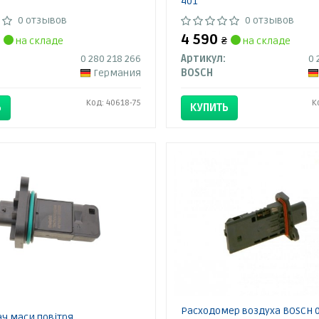
401
0 отзывов
0 отзывов
4 590
на складе
₴
на складе
0 280 218 266
Артикул:
0 
Германия
BOSCH
Код: 40618-75
К
Ь
КУПИТЬ
Расходомер воздуха BOSCH 0
ч маси повітря