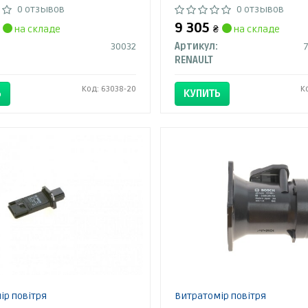
0 отзывов
0 отзывов
9 305
на складе
₴
на складе
30032
Артикул:
RENAULT
Код: 63038-20
К
Ь
КУПИТЬ
ір повітря
Витратомір повітря