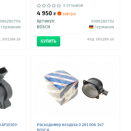
0 отзывов
4 950
₴
завтра
986280704
Артикул:
0986280702
Германия
BOSCH
Германия
: 3351288-20
Код: 3351289-20
КУПИТЬ
 AF10303-
Расходомер воздуха 0 281 006 147
BOSCH