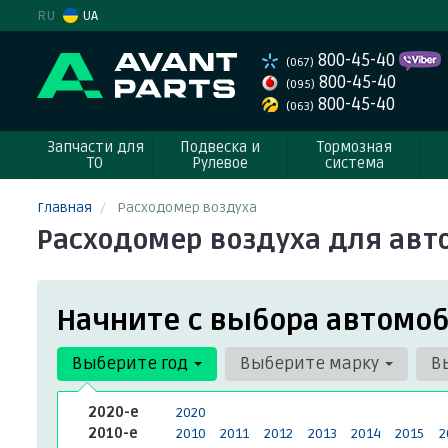
RU
UA
800-45-40
(067)
800-45-40
(095)
800-45-40
(063)
Запчасти для
Подвеска и
Тормозная
ТО
Рулевое
система
Главная
Расходомер воздуха
Расходомер воздуха для авт
Начните с выбора автомоб
Выберите год
Выберите марку
В
2020-е
2020
2010-е
2010
2011
2012
2013
2014
2015
2