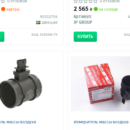
0 отзывов
0 отзывов
2 565
завтра
₴
на складе
RS313754
Артикул:
Швеция
JP GROUP
Код: 3249346-74
Код
Ь
КУПИТЬ
ль массы воздуха
Измеритель массы воздуха