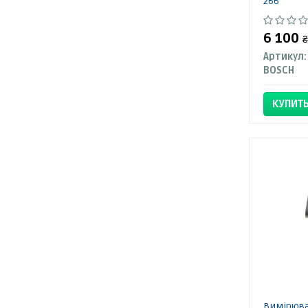
266
6 100
₴
Артикул:
BOSCH
КУПИТ
Вимірюва