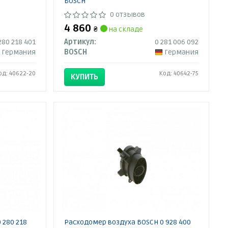
BOSCH
0 отзывов
4 860
₴
на складе
280 218 401
Артикул:
0 281 006 092
Германия
BOSCH
Германия
од: 40622-20
Код: 40642-75
КУПИТЬ
 280 218
Расходомер воздуха BOSCH 0 928 400