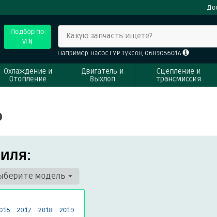
До
Подбор по
Какую запчасть ищете?
VIN
Например: насос ГУР Туксон, 06H905601A
Охлаждение и
Двигатель и
Сцепление и
Отопление
Выхлоп
трансмиссия
о
иля:
ыберите модель
016
2017
2018
2019