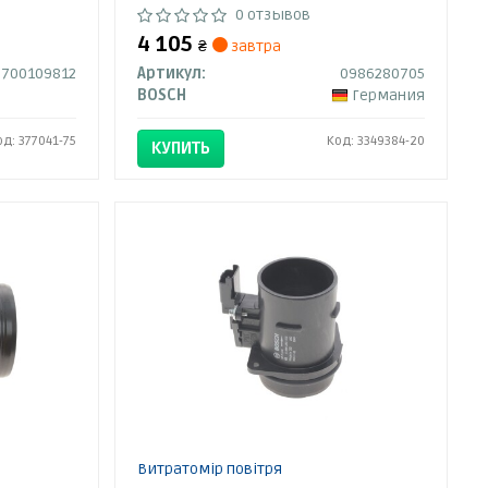
0 отзывов
4 105
₴
завтра
7700109812
Артикул:
0986280705
BOSCH
Германия
од: 377041-75
Код: 3349384-20
КУПИТЬ
Витратомір повітря