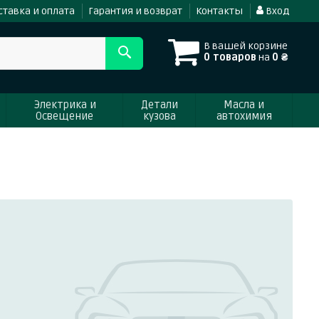
ставка и оплата
Гарантия и возврат
Контакты
Вход
В вашей корзине
0 товаров
на
0 ₴
Электрика и
Детали
Масла и
Освещение
кузова
автохимия