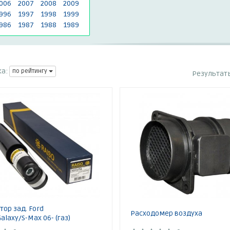
006
2007
2008
2009
996
1997
1998
1999
986
1987
1988
1989
а:
по рейтингу
Результат
ор зад. Ford
Расходомер воздуха
laxy/S-Max 06- (газ)