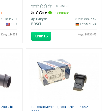
0 отзывов
5 775
н.
₴
на складе
F1030312B1
Артикул:
0 281 006 147
США
BOSCH
Германия
Код: 114559
Код: 28730-75
КУПИТЬ
 280 218
Расходомер воздуха 0 281 006 092