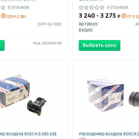
0 отзывов
0 отзывов
3 240 - 3 275
срок 2 дн.
₴
от 0 д
EPP-SU-000
Артикул:
A
Delphi
Код: 3038283-58
Ь
Выбрать цену
р воздуха BOSCH 0 280 218
Расходомер воздуха BOSCH 0