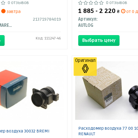
0 отзывов
0 отзывов
1 885 - 2 220
завтра
₴
от 0 д
213719784019
Артикул:
MAGNETI MARELLI
AUTLOG
Код: 111247-46
Ь
Выбрать цену
Оригинал
Расходомер воздуха 77 00 10
ер воздуха 30032 BREMI
RENAULT