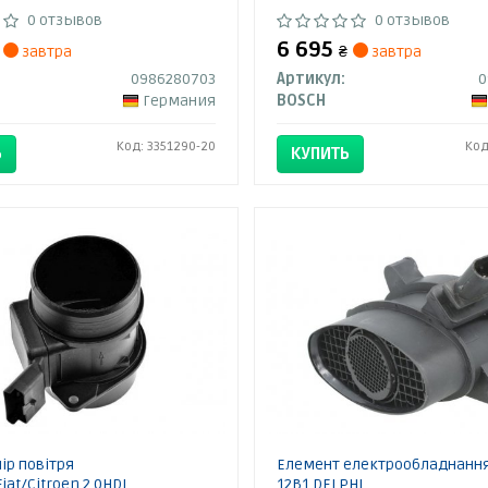
0 отзывов
0 отзывов
6 695
завтра
₴
завтра
0986280703
Артикул:
0
Германия
BOSCH
Код: 3351290-20
Код
Ь
КУПИТЬ
ір повітря
Елемент електрообладнання
iat/Citroen 2.0HDI
12B1 DELPHI