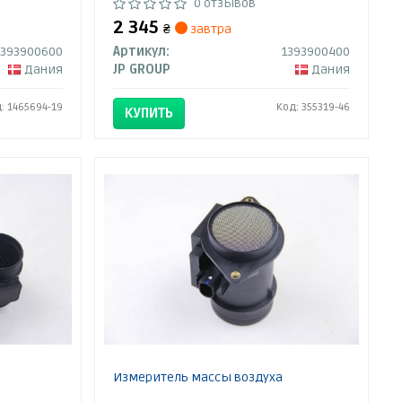
0 отзывов
2 345
₴
завтра
4393900600
Артикул:
1393900400
Дания
JP GROUP
Дания
: 1465694-19
Код: 355319-46
КУПИТЬ
Измеритель массы воздуха