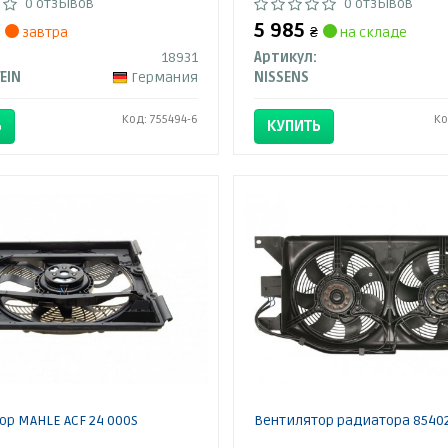
0 отзывов
0 отзывов
5 985
завтра
₴
на складе
18931
Артикул:
TEIN
Германия
NISSENS
Код: 755494-6
Ко
Ь
КУПИТЬ
р MAHLE ACF 24 000S
Вентилятор радиатора 85402