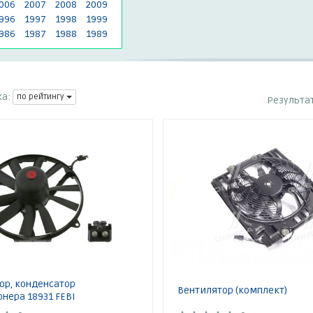
006
2007
2008
2009
996
1997
1998
1999
986
1987
1988
1989
а:
по рейтингу
Результа
ор, конденсатор
Вентилятор (комплект)
нера 18931 FEBI