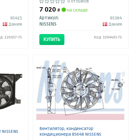
0 отзывов
7 020
₴
на складе
85421
Артикул:
85384
Дания
NISSENS
Дания
д: 226057-75
Код: 1094493-75
КУПИТЬ
Вентилятор, конденсатор
 NISSENS
кондиционера 85648 NISSENS