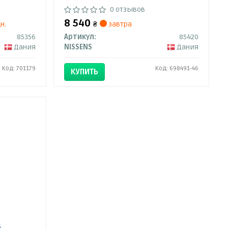
0 отзывов
8 540
н.
₴
завтра
85356
Артикул:
85420
Дания
NISSENS
Дания
Код: 701179
Код: 698491-46
КУПИТЬ
S