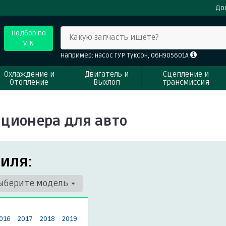
До
Подбор по
Какую запчасть ищете?
VIN
Например: насос ГУР Туксон, 06H905601A
Охлаждение и
Двигатель и
Сцепление и
Отопление
Выхлоп
трансмиссия
ционера для авто
иля:
ыберите модель
016
2017
2018
2019