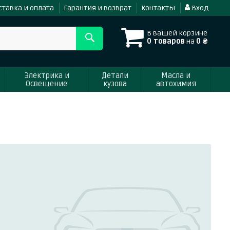
ставка и оплата
Гарантия и возврат
Контакты
Вход
В вашей корзине
0 товаров
на
0 ₴
Электрика и
Детали
Масла и
Освещение
кузова
автохимия