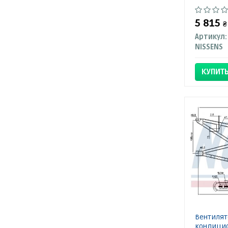
5 815
₴
Артикул:
NISSENS
КУПИТ
Вентилят
кондицио