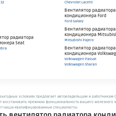
E32
Chevrolet Lacetti
Вентилятор радиатора
кондиционера Ford
Ford Galaxy
Вентилятор радиатора
кондиционера Mitsubis
ятор радиатора
Mitsubishi Pajero
онера Seat
Вентилятор радиатора
mbra
кондиционера Volkswa
Volkswagen Passat
Volkswagen Sharan
выгодных условиях предлагает автовладельцам и работникам СТ
т восстановить прежнюю функциональность вашего железного к
гут наши квалифицированные специалисты.
ить
вентилятор радиатора конд