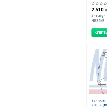
2 510
₴
Артикул:
NISSENS
КУПИТ
Вентилят
кондицио