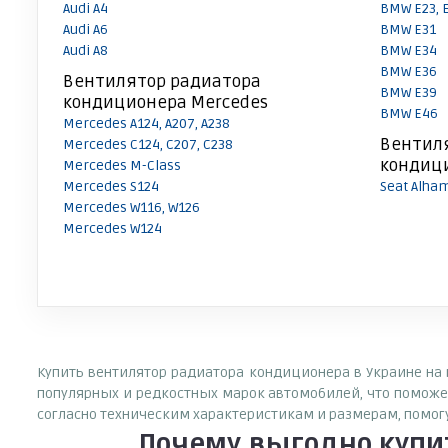
Audi A4
BMW E23, 
Audi A6
BMW E31
Audi A8
BMW E34
BMW E36
Вентилятор радиатора
BMW E39
кондиционера Mercedes
BMW E46
Mercedes A124, A207, A238
Вентил
Mercedes C124, C207, C238
кондици
Mercedes M-Class
Mercedes S124
Seat Alha
Mercedes W116, W126
Mercedes W124
Купить вентилятор радиатора кондиционера в Украине на 
популярных и редкостных марок автомобилей, что поможе
согласно техническим характеристикам и размерам, помо
Почему выгодно куп