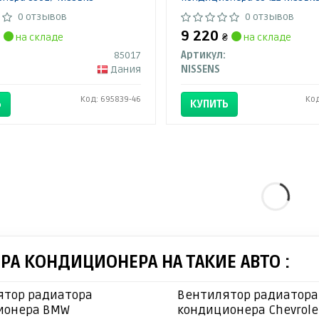
0 отзывов
0 отзывов
9 220
на складе
₴
на складе
85017
Артикул:
Дания
NISSENS
Код: 695839-46
Код
Ь
КУПИТЬ
А КОНДИЦИОНЕРА НА ТАКИЕ АВТО :
ятор радиатора
Вентилятор радиатора
ионера BMW
кондиционера Chevrole