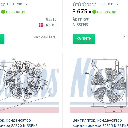
0 отзывов
0 отзывов
3 675
на складе
₴
на складе
85519
Артикул:
Дания
NISSENS
Код: 206113-43
Ко
Ь
КУПИТЬ
ор, конденсатор
Вентилятор, конденсатор
нера 85370 NISSENS
кондиционера 85356 NISSEN