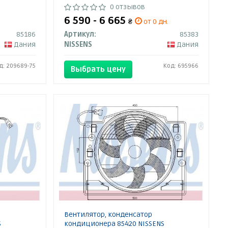
0 отзывов
6 590 - 6 665
₴
от 0 дн.
85186
Артикул:
85383
Дания
NISSENS
Дания
д: 209689-75
Код: 695966
Выбрать цену
Вентилятор, конденсатор
S
кондиционера 85420 NISSENS