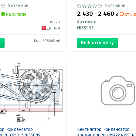
0 отзывов
0 отзывов
2 430 - 2 460
на складе
₴
от 0 д
85370
Артикул:
Дания
NISSENS
Код: 698805-46
Ь
Выбрать цену
ор, конденсатор
Вентилятор, конденсатор
нера 85017 NISSENS
кондиционера 85422 NISSEN