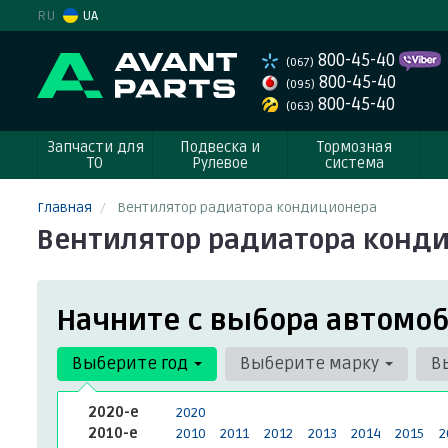
RU
UA
800-45-40
(067)
800-45-40
(095)
800-45-40
(063)
Запчасти для
Подвеска и
Тормозная
ТО
Рулевое
система
Главная
Вентилятор радиатора кондиционера
Вентилятор радиатора конди
Начните с выбора автомоб
Выберите год
Выберите марку
В
2020-е
2020
2010-е
2010
2011
2012
2013
2014
2015
2