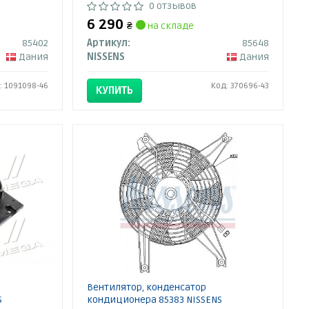
0 отзывов
6 290
₴
на складе
85402
Артикул:
85648
Дания
NISSENS
Дания
: 1091098-46
Код: 370696-43
КУПИТЬ
Вентилятор, конденсатор
S
кондиционера 85383 NISSENS