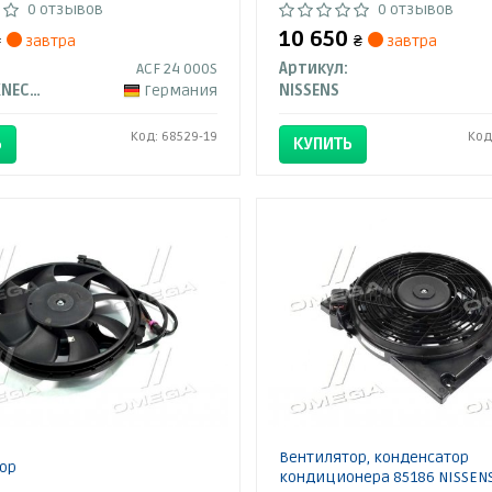
0 отзывов
0 отзывов
10 650
₴
завтра
₴
завтра
ACF 24 000S
Артикул:
MAHLE / KNECHT
Германия
NISSENS
Код: 68529-19
Код
Ь
КУПИТЬ
Вентилятор, конденсатор
ор
кондиционера 85186 NISSEN