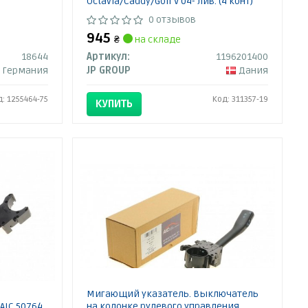
Octavia/Caddy/Golf V 04- Лив. (4 конт)
0 отзывов
945
₴
на складе
18644
Артикул:
1196201400
Германия
JP GROUP
Дания
д: 1255464-75
Код: 311357-19
КУПИТЬ
Мигающий указатель. Выключатель
AIC 50764
на колонке рулевого управления