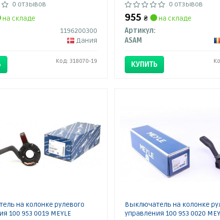
0 отзывов
0 отзывов
955
на складе
₴
на складе
1196200300
Артикул:
Дания
ASAM
Код: 318070-19
Ко
Ь
КУПИТЬ
ель на колонке рулевого
Выключатель на колонке ру
я 100 953 0019 MEYLE
управления 100 953 0020 ME