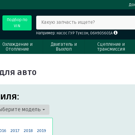
До
Подбор по
Какую запчасть ищете?
VIN
Например: насос ГУР Туксон, 06H905601A
Охлаждение и
Двигатель и
Сцепление и
Отопление
Выхлоп
трансмиссия
для авто
иля:
ыберите модель
016
2017
2018
2019