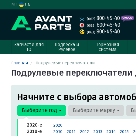
RU
UA
800-45-40
(067)
800-45-40
(095)
800-45-40
(063)
Запчасти для
Подвеска и
Тормозная
ТО
Рулевое
система
Главная
Подрулевые переключатели
Подрулевые переключатели 
Начните с выбора автомоб
Выберите год
Выберите марку
В
2020-е
2020
2010-е
2010
2011
2012
2013
2014
2015
2