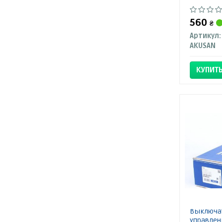
560
₴
Артикул:
AKUSAN
КУПИТ
Выключат
управлени