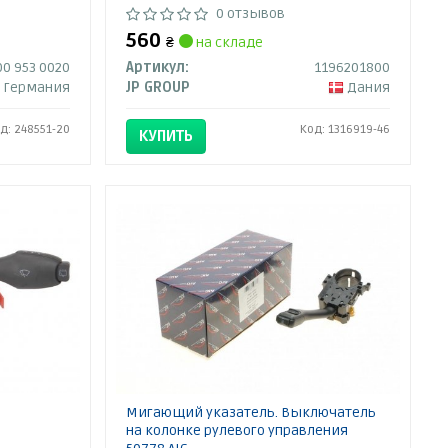
0 отзывов
560
₴
на складе
00 953 0020
Артикул:
1196201800
Германия
JP GROUP
Дания
д: 248551-20
Код: 1316919-46
КУПИТЬ
Мигающий указатель. Выключатель
на колонке рулевого управления