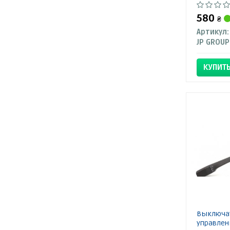
580
₴
Артикул:
JP GROUP
КУПИТ
Выключат
управлени