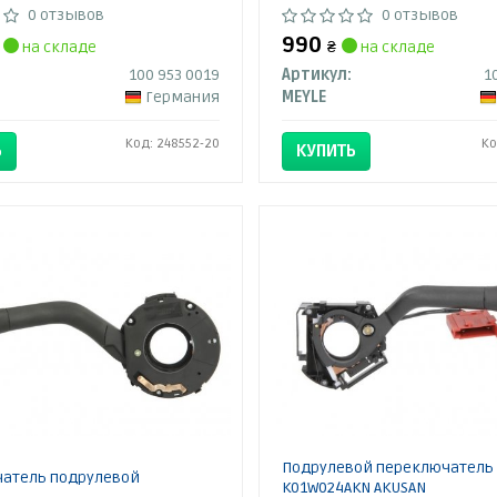
0 отзывов
0 отзывов
990
на складе
₴
на складе
100 953 0019
Артикул:
1
Германия
MEYLE
Код: 248552-20
Ко
Ь
КУПИТЬ
Подрулевой переключатель
атель подрулевой
K01W024AKN AKUSAN