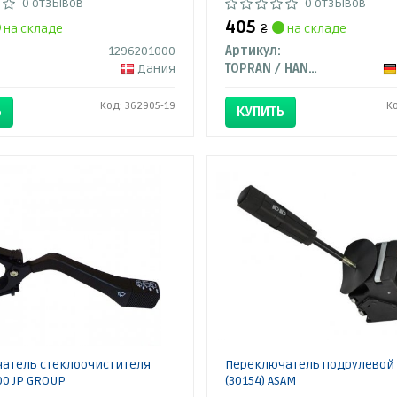
0 отзывов
0 отзывов
405
на складе
₴
на складе
1296201000
Артикул:
Дания
TOPRAN / HANS PRIES
Код: 362905-19
К
Ь
КУПИТЬ
атель стеклоочистителя
Переключатель подрулевой
00 JP GROUP
(30154) ASAM