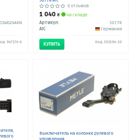
50778 AIC
0 отзывов
1 040
₴
на складе
01W024AKN
Артикул:
50778
AIC
Германия
од: 947176-6
Код: 501596-20
КУПИТЬ
ителя,
Выключатель на колонке рулевого
левого
управления