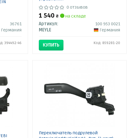
EIN
0 отзывов
1 540
₴
на складе
36761
Артикул:
100 953 0021
Германия
MEYLE
Германия
д: 394492-46
Код: 859281-20
КУПИТЬ
Переключатель подрулевой
FEBI