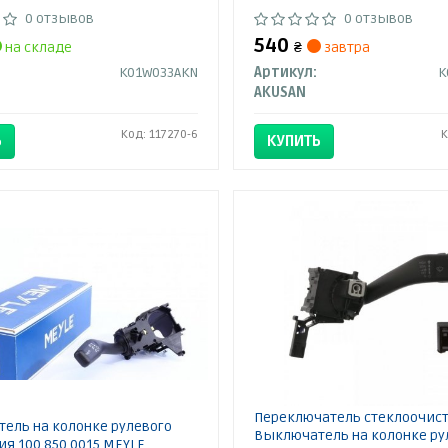
0 отзывов
0 отзывов
540
на складе
₴
завтра
K01W033AKN
Артикул:
K
AKUSAN
Код: 117270-6
К
Ь
КУПИТЬ
Переключатель стеклоочист
ель на колонке рулевого
Выключатель на колонке ру
я 100 850 0015 MEYLE