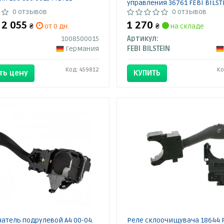
управления 36761 FEBI BILST
0 отзывов
0 отзывов
- 2 055
1 270
₴
от 0 дн.
₴
на складе
1008500015
Артикул:
Германия
FEBI BILSTEIN
Код: 459812
Ко
ть цену
КУПИТЬ
атель подрулевой A4 00-04.
Реле склоочищувача 18644 