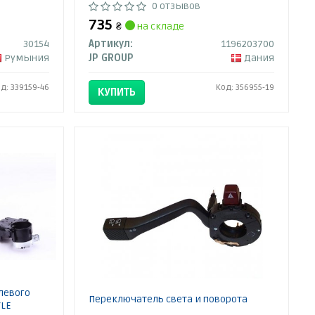
0 отзывов
735
₴
на складе
30154
Артикул:
1196203700
Румыния
JP GROUP
Дания
д: 339159-46
Код: 356955-19
КУПИТЬ
левого
Переключатель света и поворота
YLE