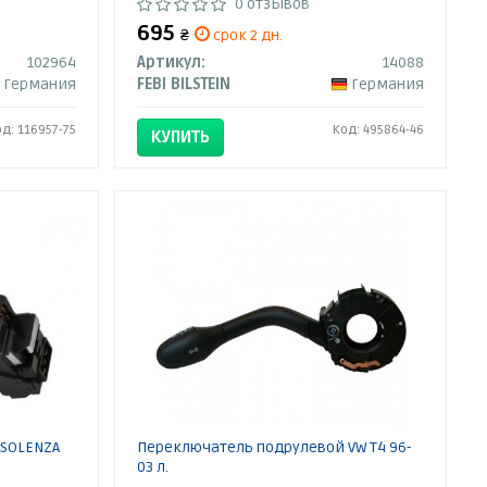
0 отзывов
695
₴
срок 2 дн.
102964
Артикул:
14088
Германия
FEBI BILSTEIN
Германия
од: 116957-75
Код: 495864-46
КУПИТЬ
 SOLENZA
Переключатель подрулевой VW T4 96-
03 л.