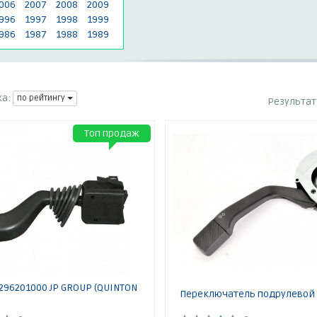
006
2007
2008
2009
996
1997
1998
1999
986
1987
1988
1989
а:
по рейтингу
Результа
Топ продаж
296201000 JP GROUP (QUINTON
Переключатель подрулевой