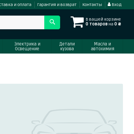
ставка и оплата
Гарантия и возврат
Контакты
Вход
В вашей корзине
0 товаров
на
0 ₴
Электрика и
Детали
Масла и
Освещение
кузова
автохимия