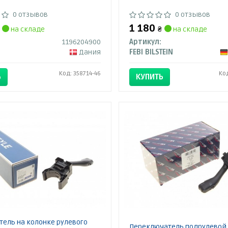
0 отзывов
0 отзывов
1 180
на складе
₴
на складе
1196204900
Артикул:
Дания
FEBI BILSTEIN
Код: 358714-46
Ко
Ь
КУПИТЬ
ель на колонке рулевого
Переключатель подрулевой 