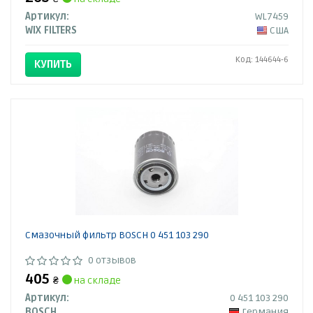
Артикул:
WL7459
WIX FILTERS
США
Код: 144644-6
КУПИТЬ
Смазочный фильтр BOSCH 0 451 103 290
0 отзывов
405
₴
на складе
Артикул:
0 451 103 290
BOSCH
Германия