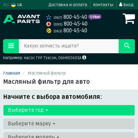
RU
UA
Доставка и оплата
Контакты
Вход
800-45-40
(067)
800-45-40
(095)
800-45-40
(063)
Какую запчасть ищете?
Например: насос ГУР Туксон, 06H905601A
Главная
Масляный фильтр
Масляный фильтр для авто
Начните с выбора автомобиля:
Выберите год
Выберите марку
Выберите модель