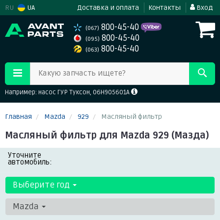
RU
UA
Доставка и оплата
Контакты
Вход
800-45-40
(067)
800-45-40
(095)
800-45-40
(063)
Какую запчасть ищете?
Например: насос ГУР Туксон, 06H905601A
Главная
Mazda
929
Масляный фильтр
Масляный фильтр для Mazda 929 (Мазда)
Уточните
автомобиль:
Выберите год
Mazda