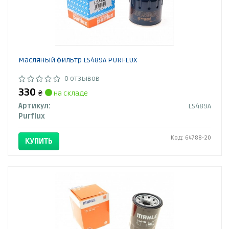
Масляный фильтр LS489A PURFLUX
0 отзывов
330
₴
на складе
Артикул:
LS489A
Purflux
Код: 64788-20
КУПИТЬ