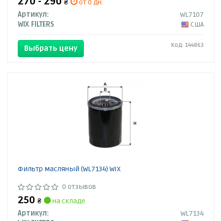
270 - 290
₴
от 0 дн.
Артикул:
WL7107
WIX FILTERS
США
Код: 144863
Выбрать цену
Фильтр масляный (WL7134) WIX
0 отзывов
250
₴
на складе
Артикул:
WL7134