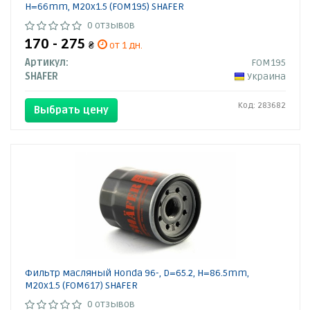
H=66mm, M20x1.5 (FOM195) SHAFER
0 отзывов
170 - 275
₴
от 1 дн.
Артикул:
FOM195
SHAFER
Украина
Код: 283682
Выбрать цену
Фильтр масляный Honda 96-, D=65.2, H=86.5mm,
M20x1.5 (FOM617) SHAFER
0 отзывов