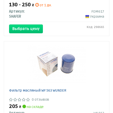
130 - 250
₴
от 1 дн.
Артикул:
FOM617
SHAFER
Украина
Код: 298665
Выбрать цену
Фильтр масляный WY 563 WUNDER
0 отзывов
205
₴
на складе