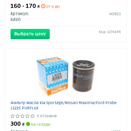
160 - 170
₴
от 0 дн.
Артикул:
HO823
KAVO
Код: 1276699
Выбрать цену
Фильтр масла Kia Sportage/Nissan Maxima/Ford Probe
LS225 PURFLUX
0 отзывов
300
₴
на складе