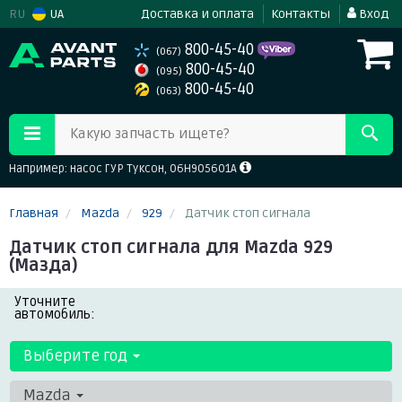
RU
UA
Доставка и оплата
Контакты
Вход
800-45-40
(067)
800-45-40
(095)
800-45-40
(063)
Какую запчасть ищете?
Например: насос ГУР Туксон, 06H905601A
Главная
Mazda
929
Датчик стоп сигнала
Датчик стоп сигнала для Mazda 929
(Мазда)
Уточните
автомобиль:
Выберите год
Mazda