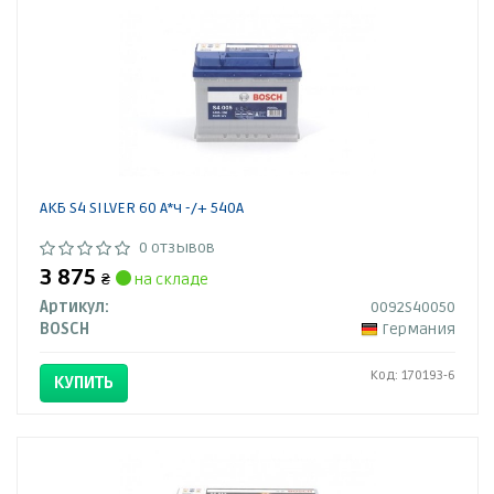
АКБ S4 SILVER 60 А*ч -/+ 540A
0 отзывов
3 875
₴
на складе
Артикул:
0092S40050
BOSCH
Германия
Код: 170193-6
КУПИТЬ