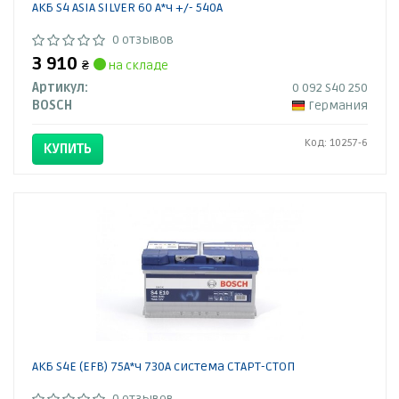
АКБ S4 ASIA SILVER 60 А*ч +/- 540A
0 отзывов
3 910
₴
на складе
Артикул:
0 092 S40 250
BOSCH
Германия
Код: 10257-6
КУПИТЬ
АКБ S4E (EFB) 75А*ч 730А система СТАРТ-СТОП
0 отзывов