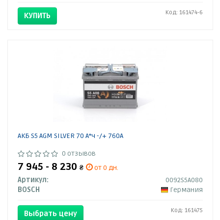
Код: 161474-6
КУПИТЬ
АКБ S5 AGM SILVER 70 А*ч -/+ 760A
0 отзывов
7 945 - 8 230
₴
от 0 дн.
Артикул:
0092S5A080
BOSCH
Германия
Код: 161475
Выбрать цену