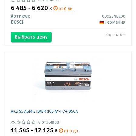
6 485 - 6 620
₴
от 0 дн.
Артикул:
0092S4E100
BOSCH
Германия
Код: 161453
Выбрать цену
АКБ S5 AGM SILVER 105 А*ч -/+ 950A
0 отзывов
11 545 - 12 125
₴
от 0 дн.