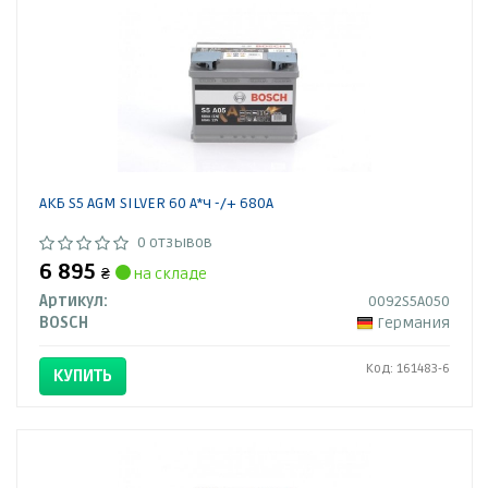
АКБ S5 AGM SILVER 60 А*ч -/+ 680A
0 отзывов
6 895
₴
на складе
Артикул:
0092S5A050
BOSCH
Германия
Код: 161483-6
КУПИТЬ