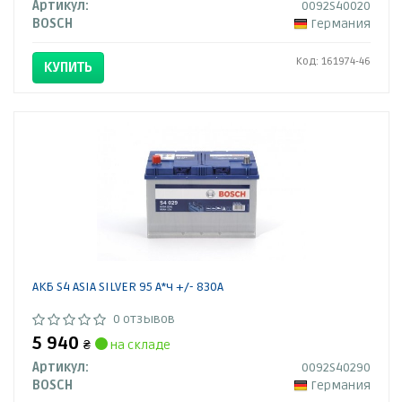
Артикул:
0092S40020
BOSCH
Германия
Код: 161974-46
КУПИТЬ
АКБ S4 ASIA SILVER 95 А*ч +/- 830A
0 отзывов
5 940
₴
на складе
Артикул:
0092S40290
BOSCH
Германия