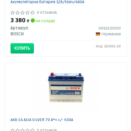
Акумуляторна батарея 12В/56Ач/480А
0 отзывов
3 380
₴
на складе
Артикул:
0092S30050
BOSCH
Германия
Код: 161961-20
КУПИТЬ
АКБ S4 ASIA SILVER 70 А*ч +/- 630A
0 отзывов