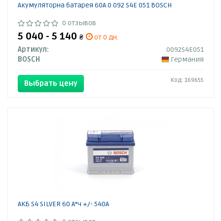
Акумуляторна батарея 60А 0 092 S4E 051 BOSCH
0 отзывов
5 040 - 5 140
₴
от 0 дн.
Артикул:
0092S4E051
BOSCH
Германия
Код: 169655
Выбрать цену
АКБ S4 SILVER 60 А*ч +/- 540A