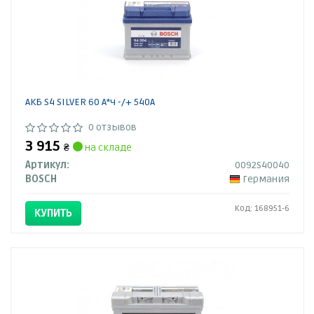
АКБ S4 SILVER 60 А*ч -/+ 540A
0 отзывов
3 915
₴
на складе
Артикул:
0092S40040
BOSCH
Германия
Код: 168951-6
КУПИТЬ