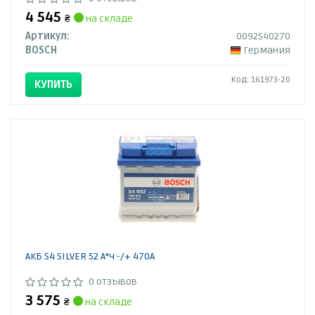
4 545
₴
на складе
Артикул:
0092S40270
BOSCH
Германия
Код: 161973-20
КУПИТЬ
АКБ S4 SILVER 52 А*ч -/+ 470A
0 отзывов
3 575
₴
на складе