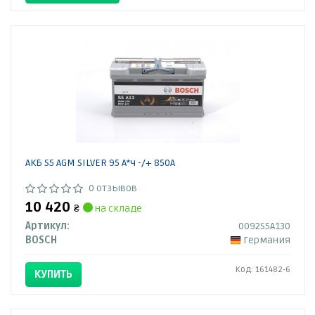
АКБ S5 AGM SILVER 95 А*ч -/+ 850A
0 отзывов
10 420
₴
на складе
Артикул:
0092S5A130
BOSCH
Германия
Код: 161482-6
КУПИТЬ