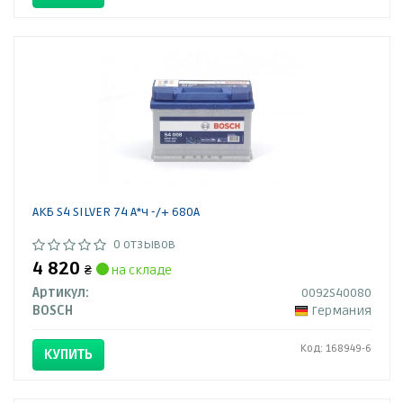
АКБ S4 SILVER 74 А*ч -/+ 680A
0 отзывов
4 820
₴
на складе
Артикул:
0092S40080
BOSCH
Германия
Код: 168949-6
КУПИТЬ