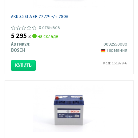
АКБ S5 SILVER 77 А*ч -/+ 780A
0 отзывов
5 295
₴
на складе
Артикул:
0092S50080
BOSCH
Германия
Код: 161979-6
КУПИТЬ