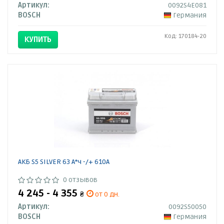
Артикул:
0092S4E081
BOSCH
Германия
Код: 170184-20
КУПИТЬ
АКБ S5 SILVER 63 А*ч -/+ 610A
0 отзывов
4 245 - 4 355
₴
от 0 дн.
Артикул:
0092S50050
BOSCH
Германия