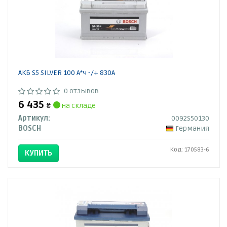
АКБ S5 SILVER 100 А*ч -/+ 830A
0 отзывов
6 435
₴
на складе
Артикул:
0092S50130
BOSCH
Германия
Код: 170583-6
КУПИТЬ