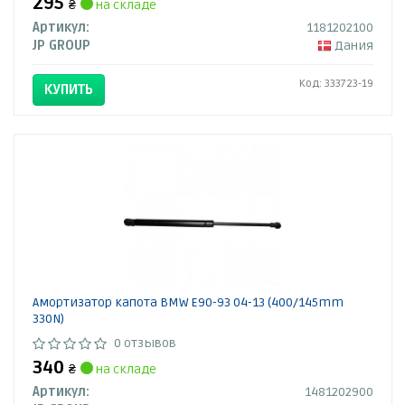
295
₴
на складе
Артикул:
1181202100
JP GROUP
Дания
Код: 333723-19
КУПИТЬ
Амортизатор капота BMW E90-93 04-13 (400/145mm
330N)
0 отзывов
340
₴
на складе
Артикул:
1481202900