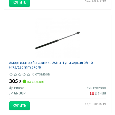
Код: 335879-19
КУПИТЬ
Амортизатор багажника Astra H универсал 04-10
(475/190mm 570N)
0 отзывов
305
₴
на складе
Артикул:
1281202000
JP GROUP
Дания
Код: 308134-19
КУПИТЬ