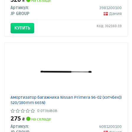
320
₴
на складе
Артикул:
3981200100
JP GROUP
Дания
Код: 302160-19
КУПИТЬ
Амортизатор багажника Nissan Primera 96-02 (хэтчбек))
520/180mm 665N)
0 отзывов
275
₴
на складе
Артикул:
4081200100