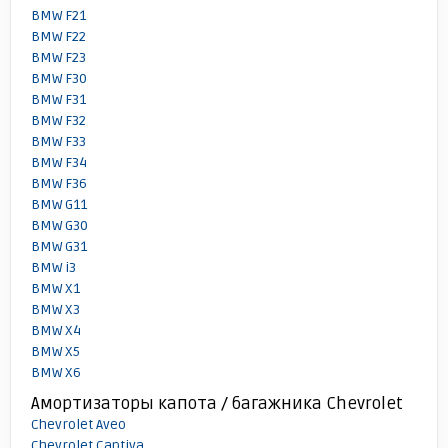
BMW F21
BMW F22
BMW F23
BMW F30
BMW F31
BMW F32
BMW F33
BMW F34
BMW F36
BMW G11
BMW G30
BMW G31
BMW i3
BMW X1
BMW X3
BMW X4
BMW X5
BMW X6
Амортизаторы капота / багажника Chevrolet
Chevrolet Aveo
Chevrolet Captiva