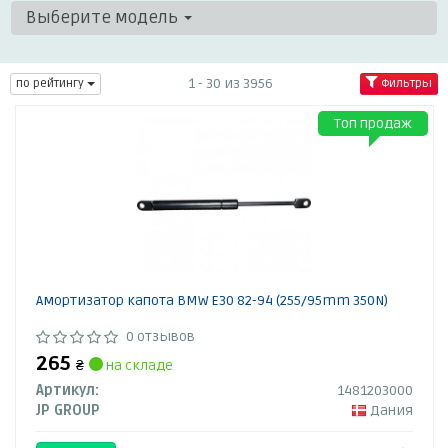
Выберите модель
1 - 30 из 3956
по рейтингу
Фильтры
Топ продаж
Амортизатор капота BMW E30 82-94 (255/95mm 350N)
0 отзывов
265
₴
на складе
Артикул:
1481203000
JP GROUP
Дания