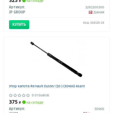
325
₴
на складе
Артикул:
1281200300
JP GROUP
Дания
Код: 308135-19
КУПИТЬ
Упор капота Renault Duster (10-) (30466) Asam
0 отзывов
375
₴
на складе
Артикул:
30466