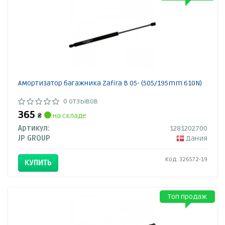
Амортизатор багажника Zafira B 05- (505/195mm 610N)
0 отзывов
365
₴
на складе
Артикул:
1281202700
JP GROUP
Дания
Код: 326572-19
КУПИТЬ
Топ продаж