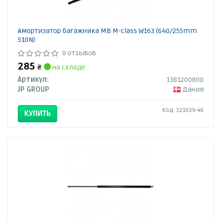
Амортизатор багажника MB M-class W163 (640/255mm
510N)
0 отзывов
285
₴
на складе
Артикул:
1381200800
JP GROUP
Дания
Код: 321639-46
КУПИТЬ