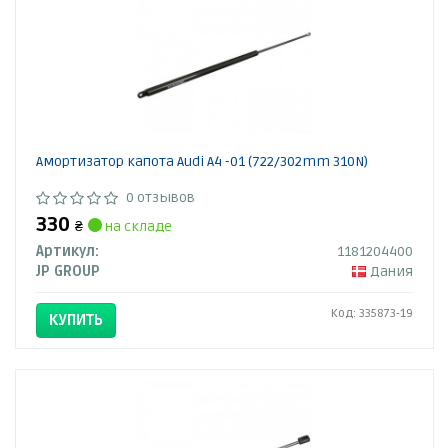
Амортизатор капота Audi A4 -01 (722/302mm 310N)
0 отзывов
330
₴
на складе
Артикул:
1181204400
JP GROUP
Дания
Код: 335873-19
КУПИТЬ