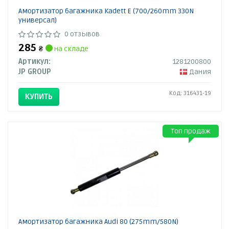
Амортизатор багажника Kadett E (700/260mm 330N
универсал)
0 отзывов
285
₴
на складе
Артикул:
1281200800
JP GROUP
Дания
Код: 316431-19
КУПИТЬ
Топ продаж
Амортизатор багажника Audi 80 (275mm/580N)