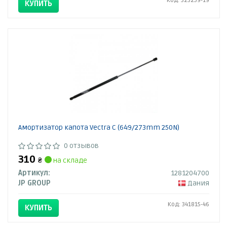
Код: 323259-19
КУПИТЬ
Амортизатор капота Vectra C (649/273mm 250N)
0 отзывов
310
₴
на складе
Артикул:
1281204700
JP GROUP
Дания
Код: 341815-46
КУПИТЬ