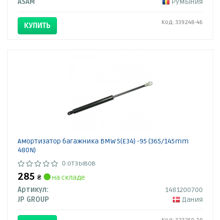
ASAM
Румыния
Код: 339248-46
КУПИТЬ
Амортизатор багажника BMW 5(E34) -95 (365/145mm
480N)
0 отзывов
285
₴
на складе
Артикул:
1481200700
JP GROUP
Дания