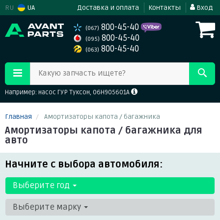
RU
UA
Доставка и оплата
Контакты
Вход
800-45-40
(067)
800-45-40
(095)
800-45-40
(063)
Какую запчасть ищете?
Например: насос ГУР Туксон, 06H905601A
Главная
Амортизаторы капота / багажника
Амортизаторы капота / багажника для
авто
Начните с выбора автомобиля:
Выберите год
Выберите марку