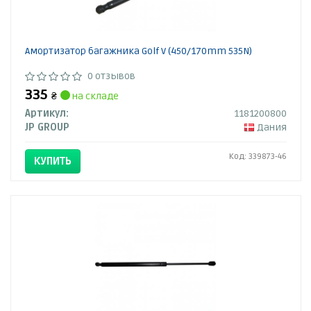
Амортизатор багажника Golf V (450/170mm 535N)
0 отзывов
335
₴
на складе
Артикул:
1181200800
JP GROUP
Дания
Код: 339873-46
КУПИТЬ