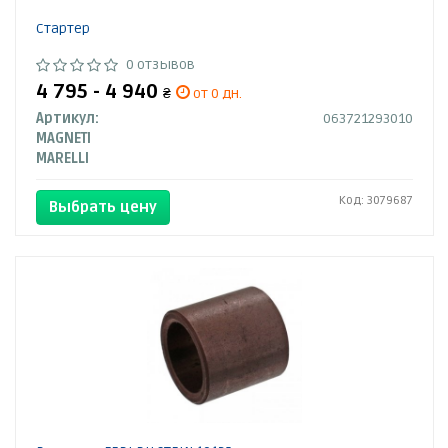
Стартер
0 отзывов
4 795 - 4 940
₴
от 0 дн.
Артикул:
063721293010
MAGNETI
MARELLI
Код: 3079687
Выбрать цену