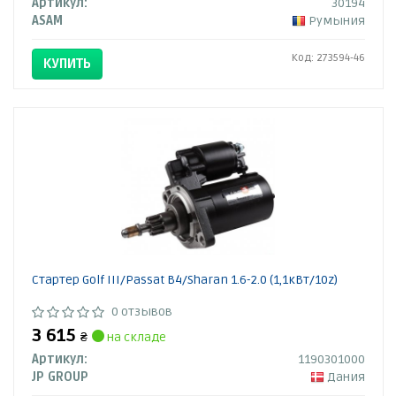
Артикул:
30194
ASAM
Румыния
Код: 273594-46
КУПИТЬ
Стартер Golf III/Passat B4/Sharan 1.6-2.0 (1,1кВт/10z)
0 отзывов
3 615
₴
на складе
Артикул:
1190301000
JP GROUP
Дания