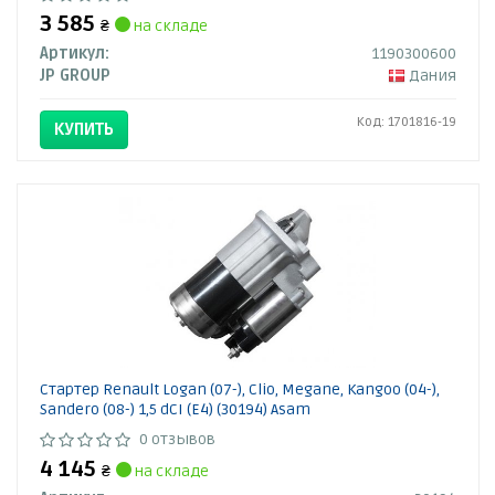
3 585
₴
на складе
Артикул:
1190300600
JP GROUP
Дания
Код: 1701816-19
КУПИТЬ
Стартер Renault Logan (07-), Clio, Megane, Kangoo (04-),
Sandero (08-) 1,5 dCI (E4) (30194) Asam
0 отзывов
4 145
₴
на складе