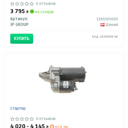
0 отзывов
3 795
₴
на складе
Артикул:
1190305000
JP GROUP
Дания
Код: 1634908-46
КУПИТЬ
Стартер
0 отзывов
4 020 - 4 145
₴
от 0 дн.