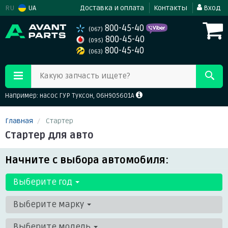
RU
UA
Доставка и оплата
Контакты
Вход
800-45-40
(067)
800-45-40
(095)
800-45-40
(063)
Какую запчасть ищете?
Например: насос ГУР Туксон, 06H905601A
Главная
Стартер
Стартер для авто
Начните с выбора автомобиля:
Выберите год
Выберите марку
Выберите модель