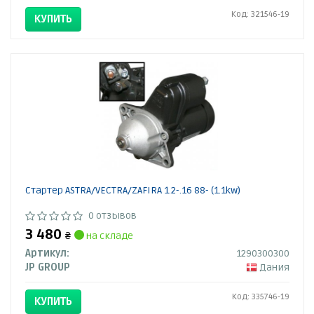
Код: 321546-19
КУПИТЬ
Стартер ASTRA/VECTRA/ZAFIRA 1.2-.16 88- (1.1kw)
0 отзывов
3 480
₴
на складе
Артикул:
1290300300
JP GROUP
Дания
Код: 335746-19
КУПИТЬ