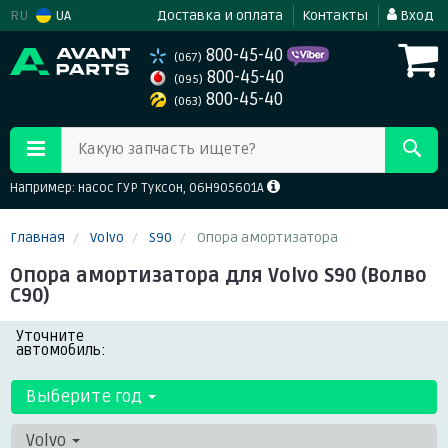
RU
UA
Доставка и оплата
Контакты
Вход
800-45-40
(067)
800-45-40
(095)
800-45-40
(063)
Какую запчасть ищете?
Например: насос ГУР Туксон, 06H905601A
Главная
Volvo
S90
Опора амортизатора
Опора амортизатора для Volvo S90 (Волво
С90)
Уточните
автомобиль:
Выберите год
Volvo