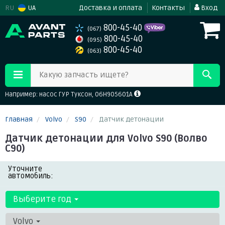
RU
UA
Доставка и оплата
Контакты
Вход
800-45-40
(067)
800-45-40
(095)
800-45-40
(063)
Какую запчасть ищете?
Например: насос ГУР Туксон, 06H905601A
Главная
Volvo
S90
Датчик детонации
Датчик детонации для Volvo S90 (Волво
С90)
Уточните
автомобиль:
Выберите год
Volvo