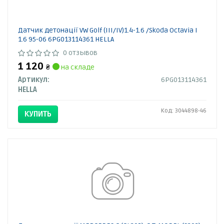
Датчик детонації VW Golf (III/IV)1.4-1.6 /Skoda Octavia I
1.6 95-06 6PG013114361 HELLA
0 отзывов
1 120
₴
на складе
Артикул:
6PG013114361
HELLA
Код: 3044898-46
КУПИТЬ