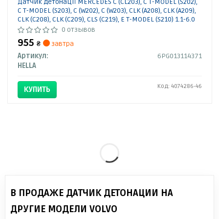
Датчик детонації MERCEDES C (CL203), C T-MODEL (S202),
C T-MODEL (S203), C (W202), C (W203), CLK (A208), CLK (A209),
CLK (C208), CLK (C209), CLS (C219), E T-MODEL (S210) 1.1-6.0
08.90- 6PG013114371 HELLA
0 отзывов
955
₴
завтра
Артикул:
6PG013114371
HELLA
Код: 4074286-46
КУПИТЬ
В ПРОДАЖЕ ДАТЧИК ДЕТОНАЦИИ НА
ДРУГИЕ МОДЕЛИ VOLVO