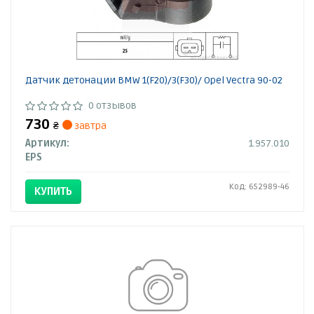
Датчик детонации BMW 1(F20)/3(F30)/ Opel Vectra 90-02
0 отзывов
730
₴
завтра
Артикул:
1.957.010
EPS
Код: 652989-46
КУПИТЬ