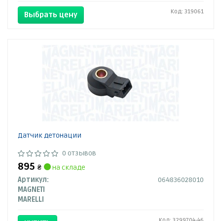
Код: 319061
Выбрать цену
Датчик детонации
0 отзывов
895
₴
на складе
Артикул:
064836028010
MAGNETI
MARELLI
Код: 3299704-46