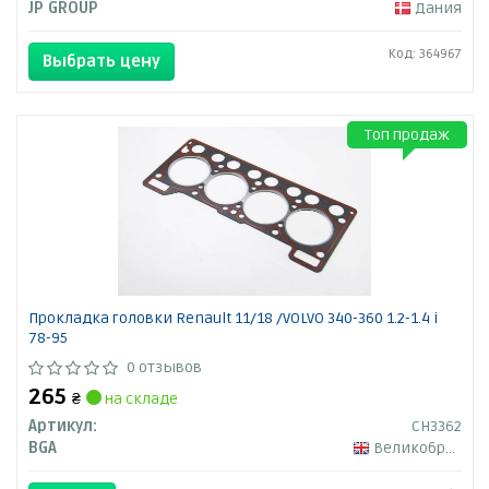
JP GROUP
Дания
Код: 364967
Выбрать цену
Топ продаж
Прокладка головки Renault 11/18 /VOLVO 340-360 1.2-1.4 i
78-95
0 отзывов
265
₴
на складе
Артикул:
CH3362
BGA
Великобритания