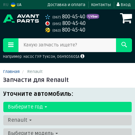
RU
UA
Доставка и оплата
Контакты
Вход
800-45-40
(067)
800-45-40
(095)
800-45-40
(063)
Какую запчасть ищете?
Например: насос ГУР Туксон, 06H905601A
Главная
Renault
Запчасти для Renault
Уточните автомобиль:
Выберите год
Renault
Выберите модель