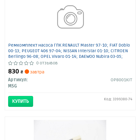
Ремкомплект насоса ГПК RENAULT Master 97-10; FIAT Doblo
00-13; PEUGEOT 406 97-04; NISSAN Interstar 01-10; CITROEN
Berlingo 96-08; OPEL Vivaro 01-14; DAEWOO Nubira 03-05;
VOLVO S40 95-04; ALFA ROMEO 147 00-10; IVECO Daily E4 06-11;
0 отзывов
LANCIA Lybra 99-05;
830
₴
завтра
Артикул:
OP8001KIT
MSG
Код: 3399380-74
КУПИТЬ