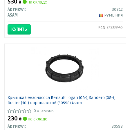
530
₴
на складе
Артикул:
30812
ASAM
Румыния
Код: 272338-46
КУПИТЬ
Крышка бензонасоса Renault Logan (04-), Sandero (08-),
Duster (10-) с прокладкой (30598) Asam
0 отзывов
230
₴
на складе
Артикул:
30598