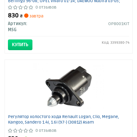
Berlingo 96-08; OPEL Vivaro 01-14; DAEWOO Nubira 03-05;
VOLVO S40 95-04; ALFA ROMEO 147 00-10; IVECO Daily E4 06-11;
0 отзывов
LANCIA Lybra 99-05;
830
₴
завтра
Артикул:
OP8001KIT
MSG
Код: 3399380-74
КУПИТЬ
Регулятор холостого хода Renault Logan, Clio, Megane,
Kangoo, Sandero 1.4i, 1.6i (97-) (30812) Asam
0 отзывов