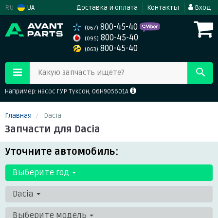
RU
UA
Доставка и оплата
Контакты
Вход
800-45-40
(067)
800-45-40
(095)
800-45-40
(063)
Какую запчасть ищете?
Например: насос ГУР Туксон, 06H905601A
Главная
Dacia
Запчасти для Dacia
Уточните автомобиль:
Выберите год
Dacia
Выберите модель