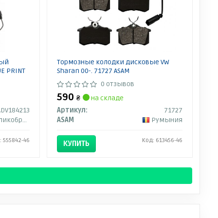
вый
Тормозные колодки дисковые VW
UE PRINT
Sharan 00-. 71727 ASAM
0 отзывов
590
₴
на складе
ADV184213
Артикул:
71727
кобритания
ASAM
Румыния
: 555842-46
Код: 613456-46
КУПИТЬ