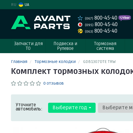
RU
UA
800-45-40
(067)
800-45-40
(095)
800-45-40
(063)
Запчасти для
Подвеска и
Тормозная
ТО
Рулевое
система
Главная
Тормозные колодки
GDB1307DTE TRW
Комплект тормозных колодок
0 отзывов
Уточните
Выберите год
Выберите м
автомобиль: