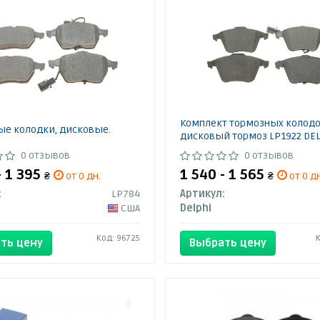
Комплект тормозных колодо
ые колодки, дисковые.
дисковый тормоз LP1922 DE
0 отзывов
0 отзывов
- 1 395
1 540 - 1 565
₴
от 0 дн.
₴
от 0 дн
:
LP784
Артикул:
США
Delphi
Код: 96725
ть цену
Выбрать цену