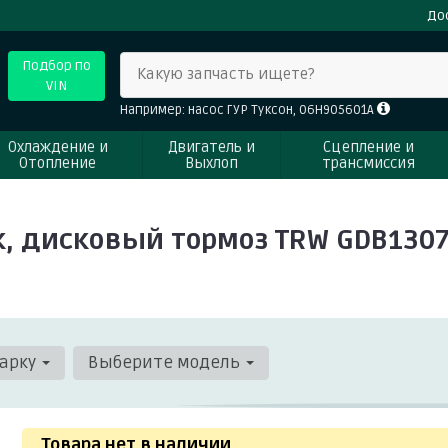
До
Подбор по
Какую запчасть ищете?
VIN
Например: насос ГУР Туксон, 06H905601A
Охлаждение и
Двигатель и
Сцепление и
Отопление
Выхлоп
трансмиссия
, дисковый тормоз TRW GDB130
арку
Выберите модель
Товара нет в наличии
.