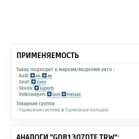
ПРИМЕНЯЕМОСТЬ
Товар подходит к маркам/моделям авто :
-
Audi:
A4
,
A6
-
Seat:
Exeo
-
Skoda:
Superb
-
Volkswagen:
Golf
,
Passat
Товарная группа:
- Тормозная система
Тормозные колодки
АНАЛОГИ "GDB1307DTE TRW":