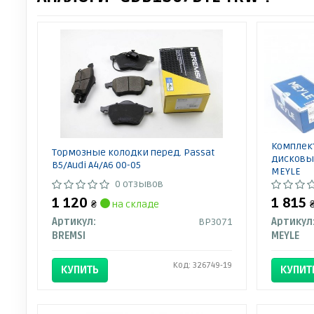
Комплек
Тормозные колодки перед. Passat
дисковый
B5/Audi A4/A6 00-05
MEYLE
0 отзывов
1 120
1 815
₴
на складе
Артикул:
BP3071
Артикул
BREMSI
MEYLE
Код: 326749-19
КУПИТЬ
КУПИТ