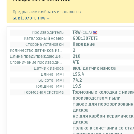
Предлагаем выбрать из аналогов
GDB1307DTE TRW →
Производитель
TRW
(США)
Каталожный номер
GDB1307DTE
Сторона установки
Передние
Количество датчиков износа [на ось]
2
Длина предупреждающего контакта [мм]
210
Ограничение производителя
ATE
Датчик износа
вкл. датчик износа
Длина [мм]
156.4
Высота [мм]
74.2
Толщина [мм]
19.5
Тормозная система
Тормозные колодки с низк
производством пыли
также для перфорированн
дисков
не для карбон-керамичес
дисков
только в сочетании со ст