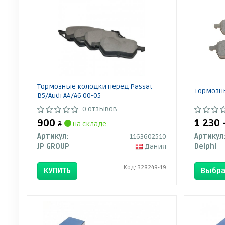
Тормозные колодки перед Passat
Тормозн
B5/Audi A4/A6 00-05
0 отзывов
900
1 230 
₴
на складе
Артикул:
1163602510
Артикул
JP GROUP
Дания
Delphi
Код: 328249-19
КУПИТЬ
Выбра