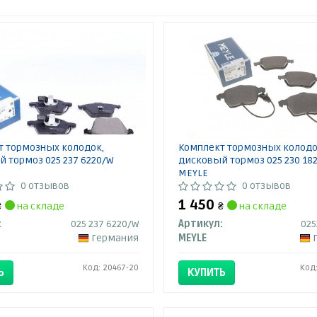
т тормозных колодок,
Комплект тормозных колодо
 тормоз 025 237 6220/W
дисковый тормоз 025 230 18
MEYLE
0 отзывов
0 отзывов
1 450
₴
на складе
₴
на складе
:
025 237 6220/W
Артикул:
02
Германия
MEYLE
Код: 20467-20
Код
Ь
КУПИТЬ