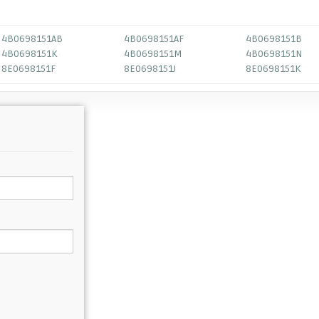
4B0698151AB
4B0698151AF
4B0698151B
4B0698151K
4B0698151M
4B0698151N
8E0698151F
8E0698151J
8E0698151K