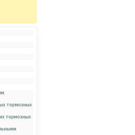
им
ых тормозных
ких тормозных
альными