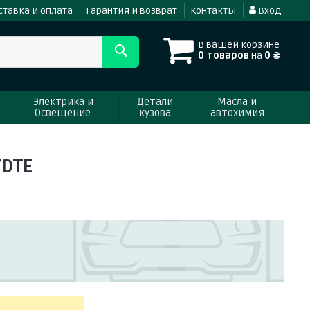
ставка и оплата
Гарантия и возврат
Контакты
Вход
В вашей корзине
0 товаров
на
0 ₴
Электрика и
Детали
Масла и
Освещение
кузова
автохимия
7DTE