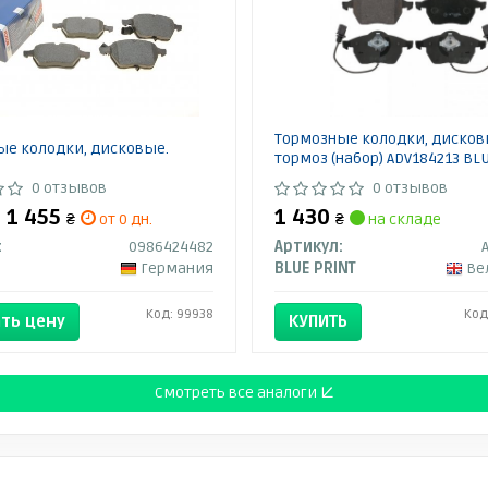
Тормозные колодки, диско
ые колодки, дисковые.
тормоз (набор) ADV184213 BL
0 отзывов
0 отзывов
- 1 455
1 430
₴
от 0 дн.
₴
на складе
:
0986424482
Артикул:
Германия
BLUE PRINT
Вели
Код: 99938
Код
ть цену
КУПИТЬ
Смотреть все аналоги ↓