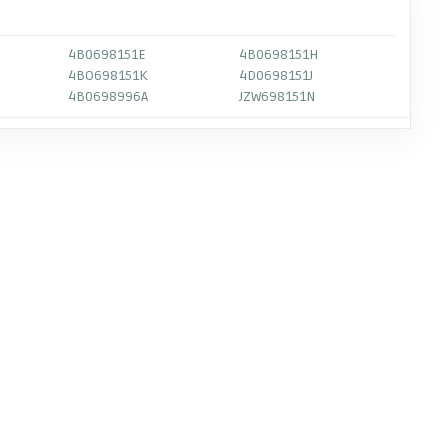
4B0698151E
4B0698151H
4BO698151K
4D0698151J
4B0698996A
JZW698151N