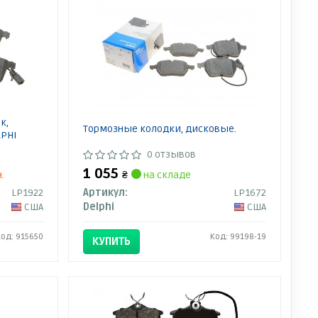
к,
Тормозные колодки, дисковые.
LPHI
0 отзывов
1 055
.
₴
на складе
LP1922
Артикул:
LP1672
США
Delphi
США
Код: 915650
Код: 99198-19
КУПИТЬ