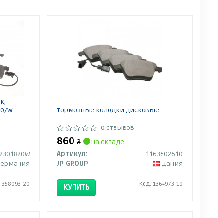
к,
20/W
Тормозные колодки дисковые
0 отзывов
860
₴
на складе
52301820W
Артикул:
1163602610
Германия
JP GROUP
Дания
: 358093-20
Код: 1364973-19
КУПИТЬ