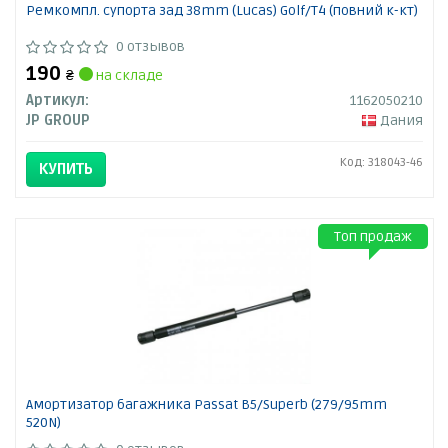
Ремкомпл. супорта зад 38mm (Lucas) Golf/T4 (повний к-кт)
0 отзывов
190
₴
на складе
Артикул:
1162050210
JP GROUP
Дания
Код: 318043-46
КУПИТЬ
Топ продаж
Амортизатор багажника Passat B5/Superb (279/95mm
520N)