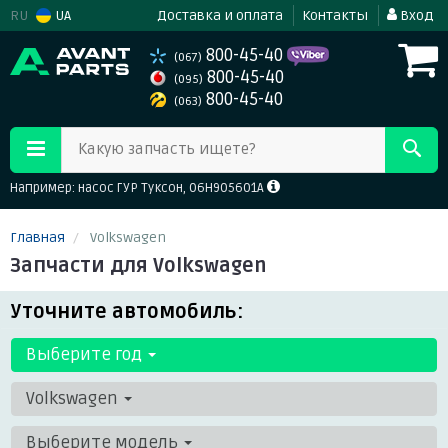
RU
UA
Доставка и оплата
Контакты
Вход
800-45-40
(067)
800-45-40
(095)
800-45-40
(063)
Какую запчасть ищете?
Например: насос ГУР Туксон, 06H905601A
Главная
Volkswagen
Запчасти для Volkswagen
Уточните автомобиль:
Выберите год
Volkswagen
Выберите модель