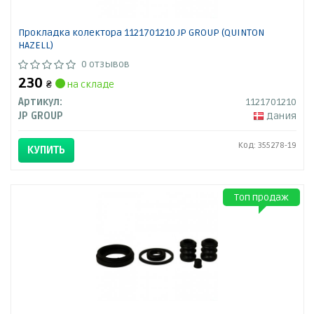
Прокладка колектора 1121701210 JP GROUP (QUINTON
HAZELL)
0 отзывов
230
₴
на складе
Артикул:
1121701210
JP GROUP
Дания
Код: 355278-19
КУПИТЬ
Топ продаж