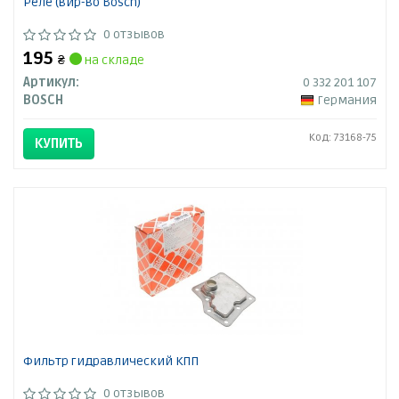
Реле (вир-во Bosch)
0 отзывов
195
₴
на складе
Артикул:
0 332 201 107
BOSCH
Германия
Код: 73168-75
КУПИТЬ
Фильтр гидравлический КПП
0 отзывов