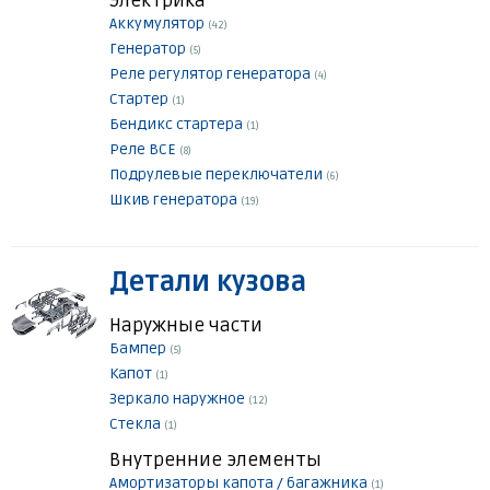
Электрика
Аккумулятор
(42)
Генератор
(5)
Реле регулятор генератора
(4)
Стартер
(1)
Бендикс стартера
(1)
Реле ВСЕ
(8)
Подрулевые переключатели
(6)
Шкив генератора
(19)
Детали кузова
Наружные части
Бампер
(5)
Капот
(1)
Зеркало наружное
(12)
Стекла
(1)
Внутренние элементы
Амортизаторы капота / багажника
(1)