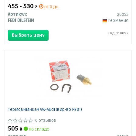
455 - 530
₴
от 0 дн.
Артикул:
26055
FEBI BILSTEIN
Германия
Код: 110092
Выбрать цену
Термовимикач VW-Audi (вир-во FEBI)
0 отзывов
505
₴
на складе