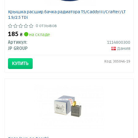
Крышка расшир.бачка радиатора T5/CaddyIII/Crafter/LT
1.9/2.5 TDi
0 отзывов
185
₴
на складе
Артикул:
1114800300
JP GROUP
Дания
Код: 305046-19
КУПИТЬ