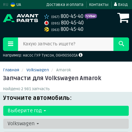
RU
UA
Доставка и оплата
Контакты
Вход
800-45-40
(067)
800-45-40
(095)
800-45-40
(063)
Какую запчасть ищете?
Например: насос ГУР Туксон, 06H905601A
Главная
Volkswagen
Amarok
Запчасти для Volkswagen Amarok
Найдено 2 981 запчасть
Уточните автомобиль:
Выберите год
Volkswagen