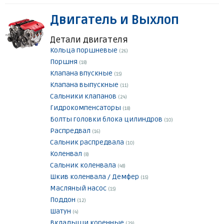
Двигатель и Выхлоп
Детали двигателя
Кольца поршневые
(26)
Поршня
(18)
Клапана впускные
(15)
Клапана выпускные
(11)
Сальники клапанов
(24)
Гидрокомпенсаторы
(18)
Болты головки блока цилиндров
(10)
Распредвал
(16)
Сальник распредвала
(10)
Коленвал
(8)
Сальник коленвала
(48)
Шкив коленвала / Демфер
(15)
Масляный насос
(15)
Поддон
(12)
Шатун
(4)
Вкладыши коренные
(29)