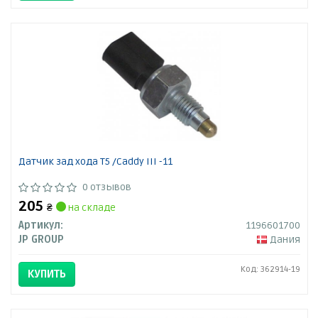
Датчик зад хода T5 /Caddy III -11
0 отзывов
205
₴
на складе
Артикул:
1196601700
JP GROUP
Дания
Код: 362914-19
КУПИТЬ