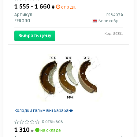
1 555 - 1 660
₴
от 0 дн.
Артикул:
FSB4074
FERODO
Великобритания
Код: 89331
Выбрать цену
Колодки гальмівні барабанні
0 отзывов
1 310
₴
на складе