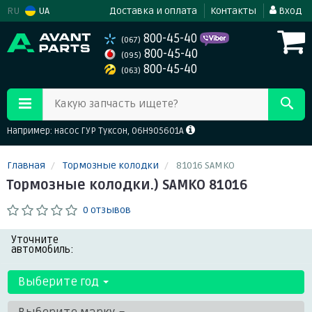
RU
UA
Доставка и оплата
Контакты
Вход
800-45-40
(067)
800-45-40
(095)
800-45-40
(063)
Какую запчасть ищете?
Например: насос ГУР Туксон, 06H905601A
Главная
Тормозные колодки
81016 SAMKO
Тормозные колодки.) SAMKO 81016
0 отзывов
Уточните
автомобиль:
Выберите год