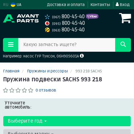
RU
UA
Доставка и оплата
Контакты
Вход
800-45-40
(067)
800-45-40
(095)
800-45-40
(063)
Какую запчасть ищете?
Например: насос ГУР Туксон, 06H905601A
Главная
Пружины и рессоры
993 218 SACHS
Пружина подвески SACHS 993 218
0 отзывов
Уточните
автомобиль:
Выберите год