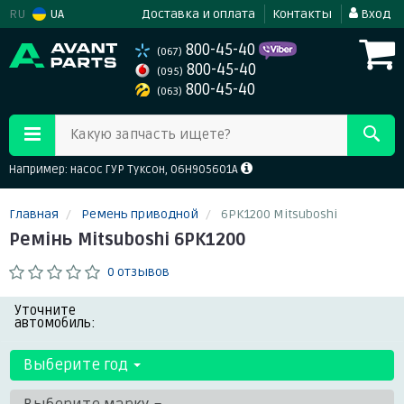
RU
UA
Доставка и оплата
Контакты
Вход
800-45-40
(067)
800-45-40
(095)
800-45-40
(063)
Какую запчасть ищете?
Например: насос ГУР Туксон, 06H905601A
Главная
Ремень приводной
6PK1200 Mitsuboshi
Ремінь Mitsuboshi 6PK1200
0 отзывов
Уточните
автомобиль:
Выберите год