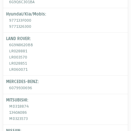
6G9Q6C301BA
Hyundai/Kia/Mobis:
977133F000
9771326300
LAND ROVER:
6G9N8620BB
LR028881
LR003570
LR028851
LR060071
MERCEDES-BENZ:
6079930696
MITSUBISHI:
MD318874
1340A086
MD323573
NISSAN: