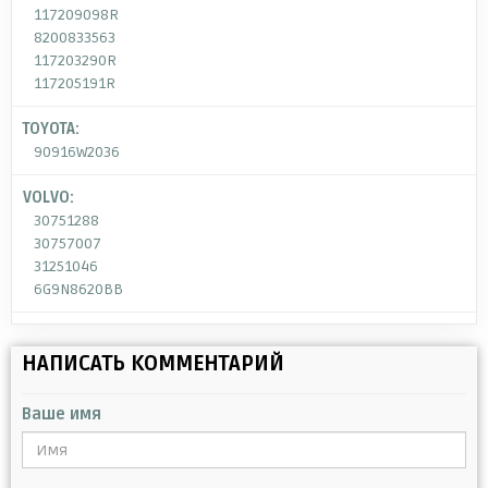
117209098R
8200833563
117203290R
117205191R
TOYOTA:
90916W2036
VOLVO:
30751288
30757007
31251046
6G9N8620BB
НАПИСАТЬ КОММЕНТАРИЙ
Ваше имя