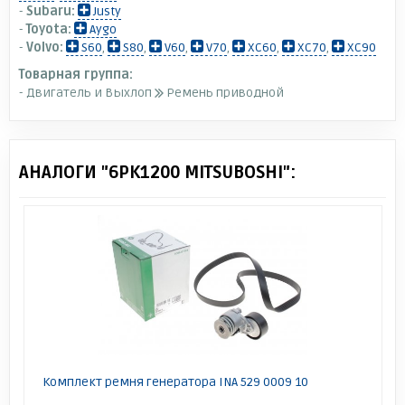
-
Subaru:
Justy
-
Toyota:
Aygo
-
Volvo:
S60
,
S80
,
V60
,
V70
,
XC60
,
XC70
,
XC90
Товарная группа:
- Двигатель и Выхлоп
Ремень приводной
АНАЛОГИ "6PK1200 MITSUBOSHI":
Комплект ремня генератора INA 529 0009 10