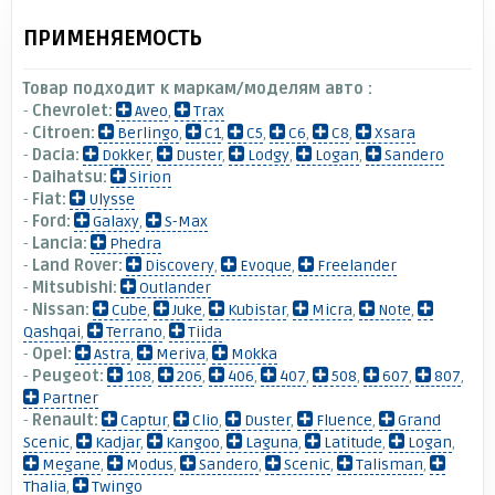
ПРИМЕНЯЕМОСТЬ
Товар подходит к маркам/моделям авто :
-
Chevrolet:
Aveo
,
Trax
-
Citroen:
Berlingo
,
C1
,
C5
,
C6
,
C8
,
Xsara
-
Dacia:
Dokker
,
Duster
,
Lodgy
,
Logan
,
Sandero
-
Daihatsu:
Sirion
-
Fiat:
Ulysse
-
Ford:
Galaxy
,
S-Max
-
Lancia:
Phedra
-
Land Rover:
Discovery
,
Evoque
,
Freelander
-
Mitsubishi:
Outlander
-
Nissan:
Cube
,
Juke
,
Kubistar
,
Micra
,
Note
,
Qashqai
,
Terrano
,
Tiida
-
Opel:
Astra
,
Meriva
,
Mokka
-
Peugeot:
108
,
206
,
406
,
407
,
508
,
607
,
807
,
Partner
-
Renault:
Captur
,
Clio
,
Duster
,
Fluence
,
Grand
Scenic
,
Kadjar
,
Kangoo
,
Laguna
,
Latitude
,
Logan
,
Megane
,
Modus
,
Sandero
,
Scenic
,
Talisman
,
Thalia
,
Twingo