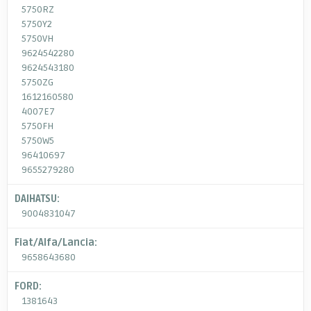
5750RZ
5750Y2
5750VH
9624542280
9624543180
5750ZG
1612160580
4007E7
5750FH
5750W5
96410697
9655279280
DAIHATSU:
9004831047
Fiat/Alfa/Lancia:
9658643680
FORD:
1381643