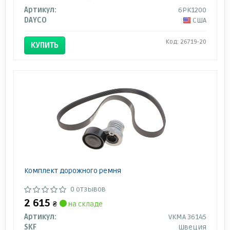
Артикул:
6PK1200
DAYCO
США
Код: 26719-20
КУПИТЬ
Комплект дорожного ремня
0 отзывов
2 615
₴
на складе
Артикул:
VKMA 36145
SKF
Швеция