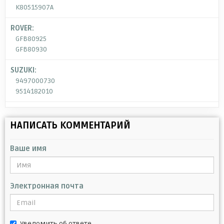
K80515907A
ROVER:
GFB80925
GFB80930
SUZUKI:
9497000730
9514182010
НАПИСАТЬ КОММЕНТАРИЙ
Ваше имя
Электронная почта
Уведомить об ответе