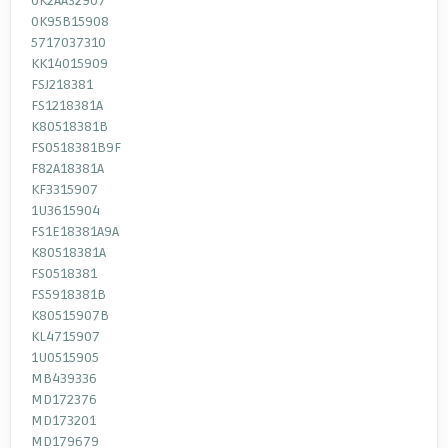
0K2AA32907
0K95B15908
5717037310
KK14015909
FSJ218381
FS1218381A
K80518381B
FS0518381B9F
F82A18381A
KF3315907
1U3615904
FS1E18381A9A
K80518381A
FS0518381
FS5918381B
K80515907B
KL4715907
1U0515905
MB439336
MD172376
MD173201
MD179679