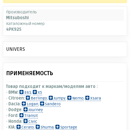
Производитель
Mitsuboshi
Каталожный номер
4PK925
UNIVERS
ПРИМЕНЯЕМОСТЬ
Товар подходит к маркам/моделям авто :
-
BMW:
E61
,
X5
-
Citroen:
Berlingo
,
Jumpy
,
Nemo
,
Xsara
-
Dacia:
Logan
,
Sandero
-
Dodge:
Journey
-
Ford:
Transit
-
Honda:
Civic
-
KIA:
Cerato
,
Shuma
,
Sportage