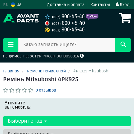
RU
UA
Доставка и оплата
Контакты
Вход
800-45-40
(067)
800-45-40
(095)
800-45-40
(063)
Какую запчасть ищете?
Например: насос ГУР Туксон, 06H905601A
Главная
Ремень приводной
4PK925 Mitsuboshi
Ремінь Mitsuboshi 4PK925
0 отзывов
Уточните
автомобиль:
Выберите год