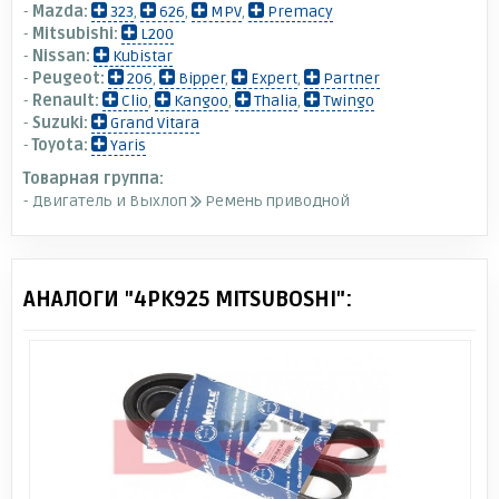
-
Mazda:
323
,
626
,
MPV
,
Premacy
-
Mitsubishi:
L200
-
Nissan:
Kubistar
-
Peugeot:
206
,
Bipper
,
Expert
,
Partner
-
Renault:
Clio
,
Kangoo
,
Thalia
,
Twingo
-
Suzuki:
Grand Vitara
-
Toyota:
Yaris
Товарная группа:
- Двигатель и Выхлоп
Ремень приводной
АНАЛОГИ "4PK925 MITSUBOSHI":