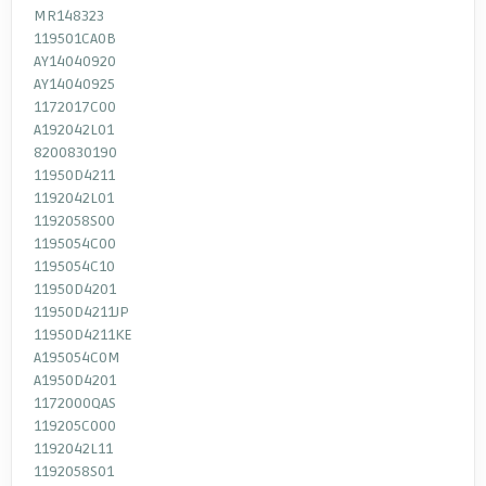
MR148323
119501CA0B
AY14040920
AY14040925
1172017C00
A192042L01
8200830190
11950D4211
1192042L01
1192058S00
1195054C00
1195054C10
11950D4201
11950D4211JP
11950D4211KE
A195054C0M
A1950D4201
1172000QAS
119205C000
1192042L11
1192058S01