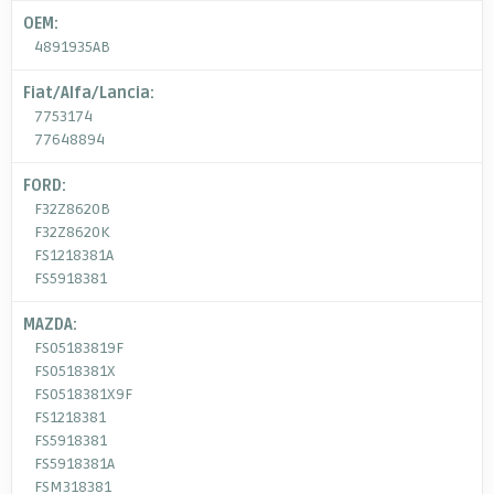
OEM:
4891935AB
Fiat/Alfa/Lancia:
7753174
77648894
FORD:
F32Z8620B
F32Z8620K
FS1218381A
FS5918381
MAZDA:
FS05183819F
FS0518381X
FS0518381X9F
FS1218381
FS5918381
FS5918381A
FSM318381