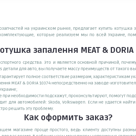
тозапчастей на украинском рынке, предлагает купить котушка
комплектующие, которые реализуем мы по всей Украине, пом
отушка запалення MEAT & DORIA
спортного средства. Это и является основной причиной, поч
s детали для авто, вы получаете массу преимуществ от такого в
о гарантирует полное соответствие размерам, характеристикам ук
ення MEAT & DORIA 10374 непосредственно на заводе-изготовите
 Украине;
при необходимости подскажут, проконсультируют, помогут подоб
т для автомобилей: Skoda, Volkswagen. Если не удается найти
тро решить эту проблему.
Как оформить заказ?
ашем магазине проще простого, ведь клиенту доступны разны