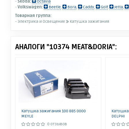
-
Skoda:
Octavia
-
Volkswagen:
Beetle
,
Bora
,
Caddy
,
Golf
,
Jetta
,
Товарная группа:
- Электрика и Освещение
Катушка зажигания
АНАЛОГИ "10374 MEAT&DORIA":
Катушка зажигания 100 885 0000
Катушка
MEYLE
DELPHI
0 отзывов