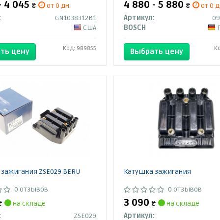
- 4 045
4 880 - 5 880
₴
от 0 дн.
₴
от 0 д
:
GN1038312B1
Артикул:
09
США
BOSCH
Код: 989855
К
ть цену
Выбрать цену
 зажигания ZSE029 BERU
Катушка зажигания
0 отзывов
0 отзывов
3 090
₴
на складе
₴
на складе
:
ZSE029
Артикул: