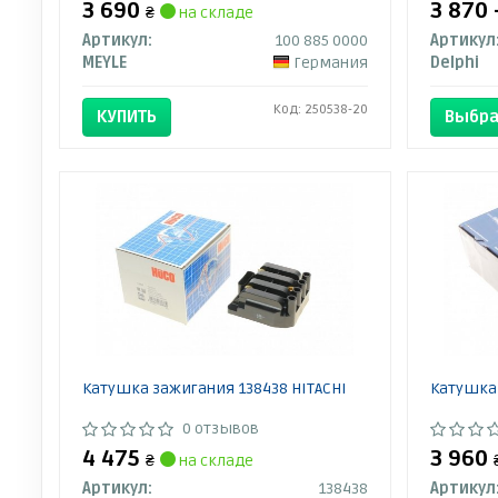
3 690
3 870 
₴
на складе
Артикул:
100 885 0000
Артикул
MEYLE
Германия
Delphi
Код: 250538-20
КУПИТЬ
Выбра
Катушка зажигания 138438 HITACHI
Катушка
0 отзывов
4 475
3 960
₴
на складе
Артикул:
138438
Артикул