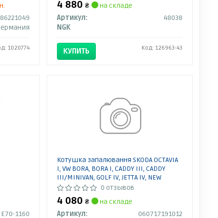
4 880
н.
₴
на складе
86221049
Артикул:
48038
Германия
NGK
од: 1020774
Код: 126963-43
КУПИТЬ
Котушка запалювання SKODA OCTAVIA
I, VW BORA, BORA I, CADDY III, CADDY
III/MINIVAN, GOLF IV, JETTA IV, NEW
BEETLE, TOURAN 2.0/2.0CNG/2.3 01.98-
0 отзывов
12.17 060717191012 MAGNETI MARELLI
4 080
₴
на складе
E70-1160
Артикул:
060717191012