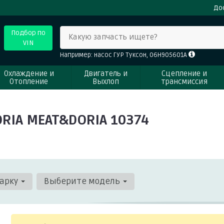
До
Подбор по
Какую запчасть ищете?
VIN
Например: насос ГУР Туксон, 06H905601A
Охлаждение и
Двигатель и
Сцепление и
Отопление
Выхлоп
трансмиссия
RIA MEAT&DORIA 10374
арку
Выберите модель