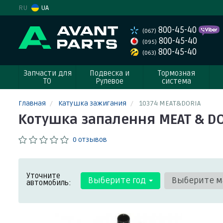
RU
UA
800-45-40
(067)
800-45-40
(095)
800-45-40
(063)
Запчасти для
Подвеска и
Тормозная
ТО
Рулевое
система
Главная
Катушка зажигания
10374 MEAT&DORIA
Котушка запалення MEAT & DO
0 отзывов
Уточните
Выберите год
Выберите м
автомобиль: