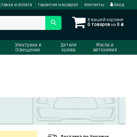
ставка и оплата
Гарантия и возврат
Контакты
Вход
В вашей корзине
0 товаров
на
0 ₴
Электрика и
Детали
Масла и
Освещение
кузова
автохимия