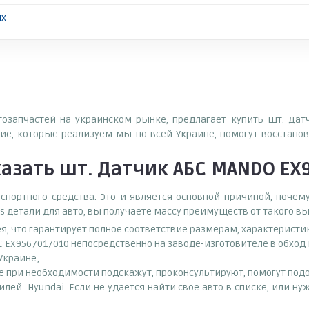
ix
втозапчастей на украинском рынке, предлагает купить шт. Да
е, которые реализуем мы по всей Украине, помогут восстанов
казать
шт. Датчик АБС MANDO EX
спортного средства. Это и является основной причиной, поч
s детали для авто, вы получаете массу преимуществ от такого в
ея, что гарантирует полное соответствие размерам, характеристи
С EX9567017010 непосредственно на заводе-изготовителе в обхо
 Украине;
при необходимости подскажут, проконсультируют, помогут подоб
лей: Hyundai. Если не удается найти свое авто в списке, или 