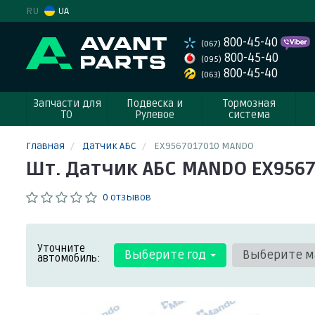
RU
UA
800-45-40
(067)
800-45-40
(095)
800-45-40
(063)
Запчасти для
Подвеска и
Тормозная
ТО
Рулевое
система
Главная
Датчик АБС
EX9567017010 MANDO
Шт. Датчик АБС MANDO EX956
0 отзывов
Уточните
Выберите год
Выберите м
автомобиль: