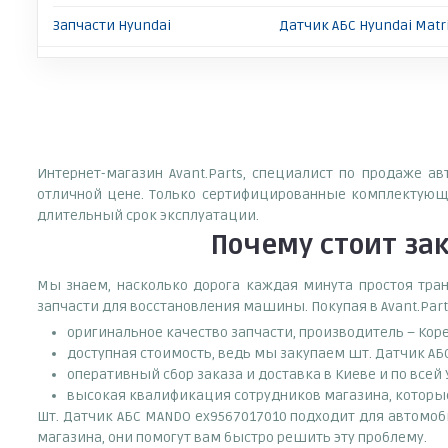
Запчасти Hyundai
Датчик АБС Hyundai Matr
Интернет-магазин Avant.Parts, специалист по продаже а
отличной цене. Только сертифицированные комплектующи
длительный срок эксплуатации.
Почему
стоит
за
Мы знаем, насколько дорога каждая минута простоя тран
запчасти для восстановления машины. Покупая в Avant.Part
оригинальное качество запчасти, производитель – Кор
доступная стоимость, ведь мы закупаем шт. Датчик АБ
оперативный сбор заказа и доставка в Киеве и по всей
высокая квалификация сотрудников магазина, которые 
Шт. Датчик АБС MANDO ex9567017010 подходит для автомоби
магазина, они помогут вам быстро решить эту проблему.