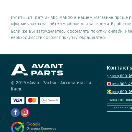
Купить шт. Датчик АБС MANDO в нашем магазине проще пр
оформив заказ на сайте в удобное для вас время. В рабочи
Если же вы затрудняетесь оформлять покупку онлайн, им
необходимости оформят покупку. Обращайтесь!
Контакт
800-4
(067)
© 2019 «Avant.Parts» - Автозапчасти
800-4
(095)
Киев.
800-4
(063)
Заказать зво
Запрос по V