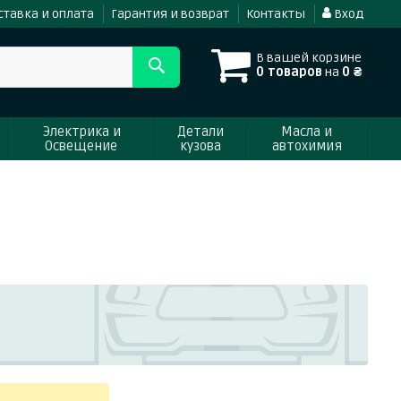
ставка и оплата
Гарантия и возврат
Контакты
Вход
В вашей корзине
0 товаров
на
0 ₴
Электрика и
Детали
Масла и
Освещение
кузова
автохимия