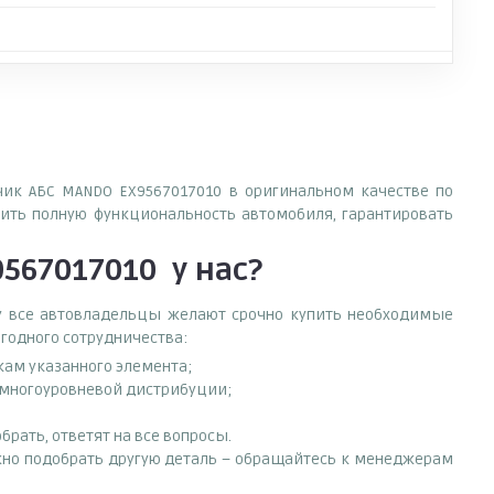
тчик АБС MANDO EX9567017010 в оригинальном качестве по
ить полную функциональность автомобиля, гарантировать
9567017010
у нас?
ему все автовладельцы желают срочно купить необходимые
ыгодного сотрудничества:
кам указанного элемента;
д многоуровневой дистрибуции;
рать, ответят на все вопросы.
нужно подобрать другую деталь – обращайтесь к менеджерам