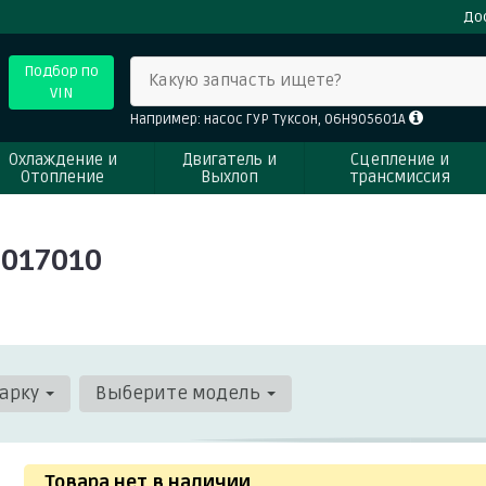
До
Подбор по
Какую запчасть ищете?
VIN
Например: насос ГУР Туксон, 06H905601A
Охлаждение и
Двигатель и
Сцепление и
Отопление
Выхлоп
трансмиссия
7017010
арку
Выберите модель
Товара нет в наличии
.