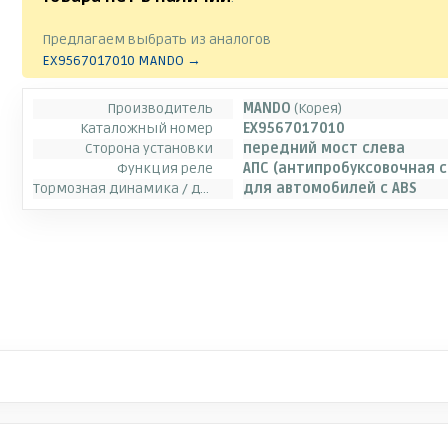
Предлагаем выбрать из аналогов
EX9567017010 MANDO →
Производитель
MANDO
(Корея)
Каталожный номер
EX9567017010
Сторона установки
передний мост слева
Функция реле
АПС (антипробуксовочная 
Тормозная динамика / динамика движения
для автомобилей с ABS