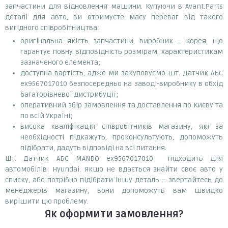
запчастини для відновлення машини. Купуючи в Avant.Parts
деталі для авто, ви отримуєте масу переваг від такого
вигідного співробітництва:
оригінальна якість запчастини, виробник – Корея, що
гарантує повну відповідність розмірам, характеристикам
зазначеного елемента;
доступна вартість, адже ми закуповуємо шт. Датчик АБС
ex9567017010 безпосередньо на заводі-виробнику в обхід
багаторівневої дистрибуції;
оперативний збір замовлення та доставлення по Києву та
по всій Україні;
висока кваліфікація співробітників магазину, які за
необхідності підкажуть, проконсультують, допоможуть
підібрати, дадуть відповіді на всі питання.
Шт. Датчик АБС MANDO ex9567017010 підходить для
автомобілів: Hyundai. Якщо не вдається знайти своє авто у
списку, або потрібно підібрати іншу деталь – звертайтесь до
менеджерів магазину, вони допоможуть вам швидко
вирішити цю проблему.
Як оформити замовлення?