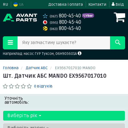
RU
UA
Доставка і оплата
Контакти
Вхід
800-45-40
(067)
800-45-40
(095)
800-45-40
(063)
Яку запчастину шукаєте?
Наприклад: насос ГУР Туксон, 06H905601A
Головна
Датчик АБС
EX9567017010 MANDO
Шт. Датчик АБС MANDO EX9567017010
0 відгуків
Уточніть
автомобіль:
Виберіть рік