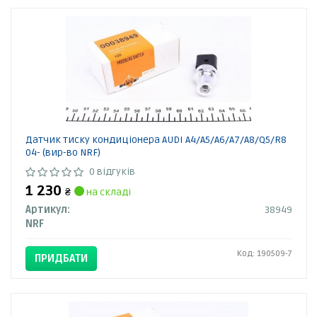
Датчик тиску кондиціонера AUDI A4/A5/A6/A7/A8/Q5/R8
04- (вир-во NRF)
0 відгуків
1 230
₴
на складі
Артикул:
38949
NRF
Код: 190509-7
ПРИДБАТИ