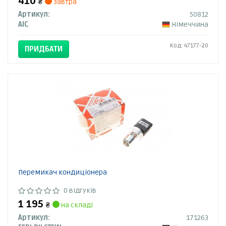
410
₴
завтра
Артикул:
50812
AIC
Німеччина
Код: 47177-20
ПРИДБАТИ
Перемикач кондиціонера
0 відгуків
1 195
₴
на складі
Артикул:
171263