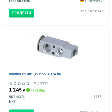
FEBI BILSTEIN
Німеччина
Код: 3146911-46
ПРИДБАТИ
Клапан кондиціонера 38374 NRF
0 відгуків
1 245
₴
на складі
Артикул:
38374
NRF