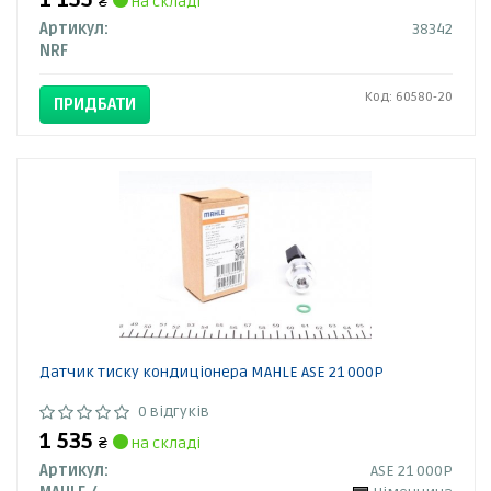
1 155
₴
на складі
Артикул:
38342
NRF
Код: 60580-20
ПРИДБАТИ
Датчик тиску кондиціонера MAHLE ASE 21 000P
0 відгуків
1 535
₴
на складі
Артикул:
ASE 21 000P