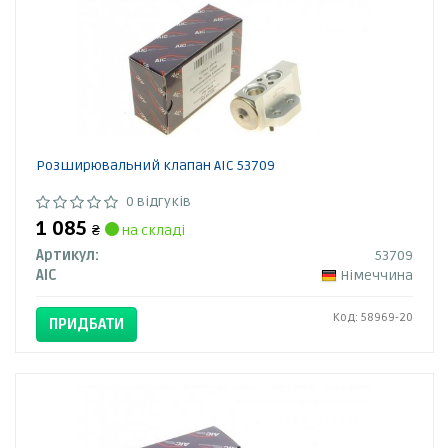
Розширювальний клапан AIC 53709
0 відгуків
1 085
₴
на складі
Артикул:
53709
AIC
Німеччина
Код: 58969-20
ПРИДБАТИ