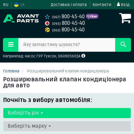
RU
UA
Доставка і оплата
Контакти
Вхід
800-45-40
(067)
800-45-40
(095)
800-45-40
(063)
Яку запчастину шукаєте?
Наприклад: насос ГУР Туксон, 06H905601A
Головна
Розширювальний клапан кондиціонера
Розширювальний клапан кондиціонера
для авто
Почніть з вибору автомобіля:
Виберіть рік
Виберіть марку