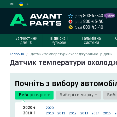
RU
UA
800-45-40
(067)
800-45-40
(095)
800-45-40
(063)
Запчастини
Підвіска і
Гальмівна
для ТО
Рульове
система
Головна
Датчик температури охолоджувальної рідини
Датчик температури охолодж
Почніть з вибору автомобі
Виберіть рік
Виберіть марку
Виб
2020-і
2020
2010-і
2010
2011
2012
2013
2014
2015
2