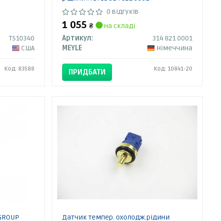
0 відгуків
1 055
₴
на складі
TS10340
Артикул:
314 821 0001
США
MEYLE
Німеччина
Код: 83588
Код: 10841-20
ПРИДБАТИ
 GROUP
Датчик темпер. охолодж.рідини