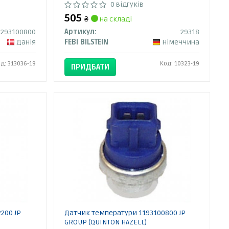
0 відгуків
505
₴
на складі
1293100800
Артикул:
29318
Данія
FEBI BILSTEIN
Німеччина
д: 313036-19
Код: 10323-19
ПРИДБАТИ
200 JP
Датчик температури 1193100800 JP
GROUP (QUINTON HAZELL)