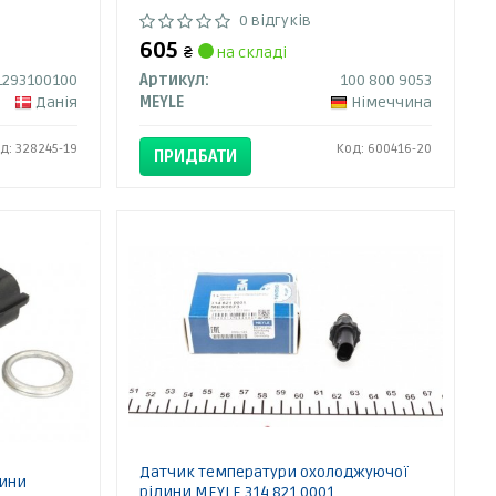
0 відгуків
605
₴
на складі
1293100100
Артикул:
100 800 9053
Данія
MEYLE
Німеччина
д: 328245-19
Код: 600416-20
ПРИДБАТИ
Датчик температури охолоджуючої
дини
рідини MEYLE 314 821 0001