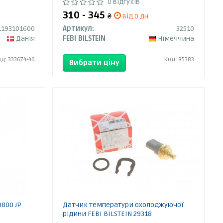
0 відгуків
310 - 345
₴
від 0 дн.
1193101600
Артикул:
32510
Данія
FEBI BILSTEIN
Німеччина
од: 333674-46
Код: 85383
Вибрати ціну
800 JP
Датчик температури охолоджуючої
рідини FEBI BILSTEIN 29318