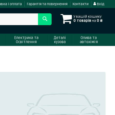
вка і оплата
Гарантія та повернення
Контакти
Вхід
У вашій кошику
0 товарів
на
0 ₴
Електрика та
Деталі
Олива та
Освітлення
кузова
автохімія