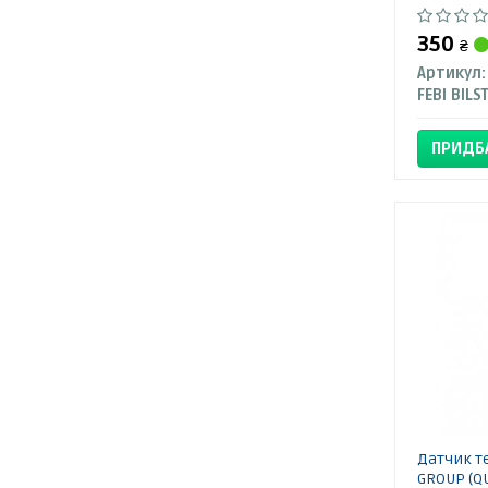
350
₴
Артикул:
FEBI BILS
ПРИДБ
Датчик т
GROUP (Q