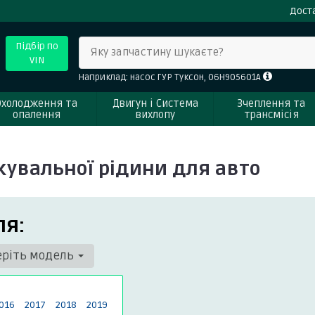
Доста
Підбір по
Яку запчастину шукаєте?
VIN
Наприклад: насос ГУР Туксон, 06H905601A
Охолодження та
Двигун і Система
Зчеплення та
опалення
вихлопу
трансмісія
увальної рідини для авто
ля:
еріть модель
016
2017
2018
2019