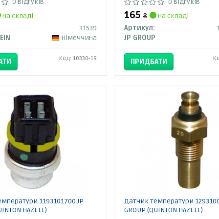
0 відгуків
0 відгуків
165
на складі
₴
на складі
31539
Артикул:
TEIN
Німеччина
JP GROUP
Код: 10330-19
К
АТИ
ПРИДБАТИ
емператури 1193101700 JP
Датчик температури 1293100
UINTON HAZELL)
GROUP (QUINTON HAZELL)