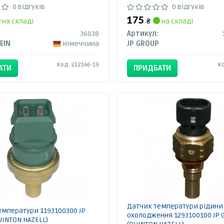
0 відгуків
0 відгуків
175
на складі
₴
на складі
36038
Артикул:
TEIN
Німеччина
JP GROUP
Код: 212146-19
К
АТИ
ПРИДБАТИ
Датчик температури рідини
емператури 1193100300 JP
охолодження 1293100100 JP
UINTON HAZELL)