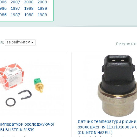
006
2007
2008
2009
996
1997
1998
1999
986
1987
1988
1989
я:
за рейтингом
Результа
Датчик температури рідини
емператури охолоджуючої
охолодження 1193101600 JP
BI BILSTEIN 31539
(QUINTON HAZELL)