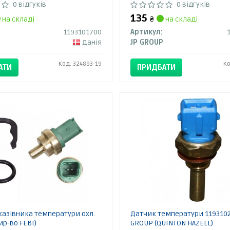
0 відгуків
0 відгуків
135
на складі
₴
на складі
1193101700
Артикул:
Данія
JP GROUP
Код: 324893-19
Ко
АТИ
ПРИДБАТИ
казівника температури охл.
Датчик температури 1193102
ир-во FEBI)
GROUP (QUINTON HAZELL)