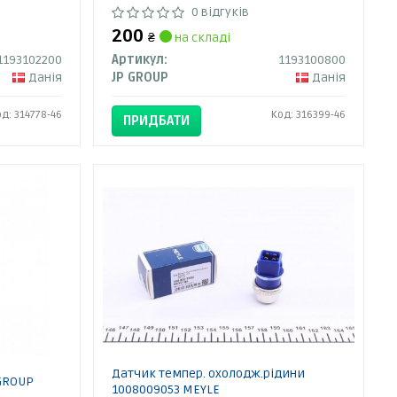
0 відгуків
200
₴
на складі
1193102200
Артикул:
1193100800
Данія
JP GROUP
Данія
од: 314778-46
Код: 316399-46
ПРИДБАТИ
Датчик темпер. охолодж.рідини
 GROUP
1008009053 MEYLE