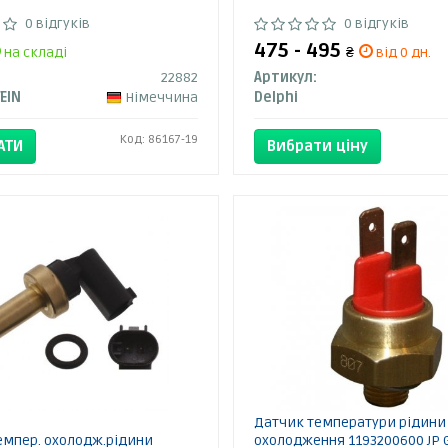
0 відгуків
0 відгуків
475 - 495
на складі
₴
від 0 дн.
22882
Артикул:
TEIN
Німеччина
Delphi
Код: 86167-19
АТИ
Вибрати ціну
Датчик температури рідини
емпер. охолодж.рідини
охолодження 1193200600 JP