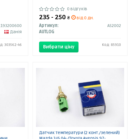
0 відгуків
235 - 250
₴
від 0 дн.
1193200600
Артикул:
AS2002
Данія
AUTLOG
д: 303562-46
Код: 85910
Вибрати ціну
Датчик температури (2 конт./зелений)
дини
Mazda 3/6 04-/Toyota Avensis 97-