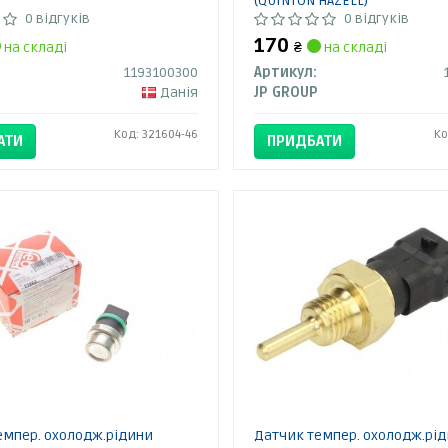
(QUINTON HAZELL)
0 відгуків
0 відгуків
170
на складі
₴
на складі
1193100300
Артикул:
Данія
JP GROUP
Код: 321604-46
Ко
АТИ
ПРИДБАТИ
емпер. охолодж.рідини
Датчик темпер. охолодж.рі