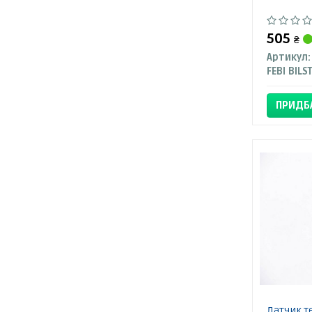
505
₴
Артикул:
FEBI BILS
ПРИДБ
Датчик т