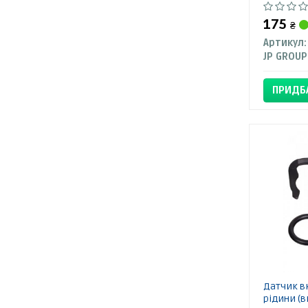
175
₴
Артикул:
JP GROUP
ПРИДБ
Датчик в
рідини (в