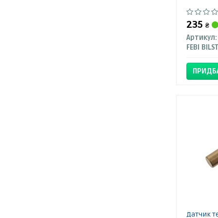
235
₴
Артикул:
FEBI BILS
ПРИДБ
Датчик т