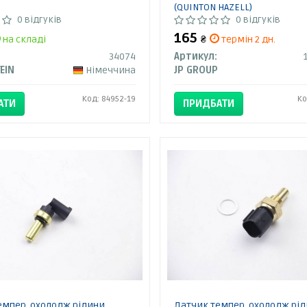
(QUINTON HAZELL)
0 відгуків
0 відгуків
165
на складі
₴
термін 2 дн.
34074
Артикул:
TEIN
Німеччина
JP GROUP
Код: 84952-19
Ко
АТИ
ПРИДБАТИ
емпер. охолодж.рідини
Датчик темпер. охолодж.рі