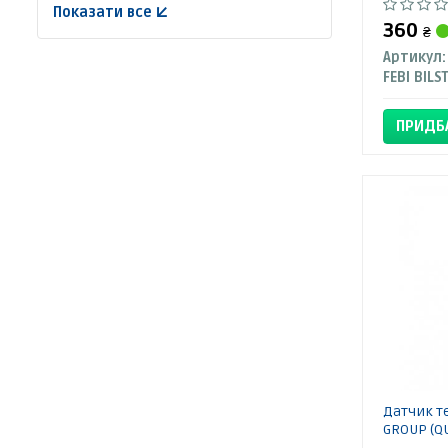
Показати все ↓
360
₴
Артикул:
FEBI BILS
ПРИДБ
Датчик т
GROUP (Q