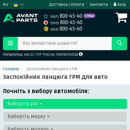
RU
UA
Доставка і оплата
Контакти
Вхід
800-45-40
(067)
800-45-40
(095)
800-45-40
(063)
Яку запчастину шукаєте?
Наприклад: насос ГУР Туксон, 06H905601A
Головна
Заспокійник ланцюга ГРМ
Заспокійник ланцюга ГРМ для авто
Почніть з вибору автомобіля:
Виберіть рік
Виберіть марку
Виберіть модель