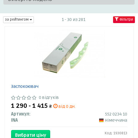
1 - 30 из 281
за рейтингом
Фільтри
Заспокоювач
0 відгуків
1 290 - 1 415
₴
від 0 дн.
Артикул:
552 0234 10
INA
Німеччина
Код: 1930813
Вибрати ціну