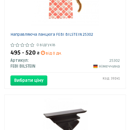
Направляюча ланцюга FEBI BILSTEIN 25302
0 відгуків
495 - 520
₴
від 0 дн.
Артикул:
25302
FEBI BILSTEIN
Німеччина
Код: 39141
Вибрати ціну