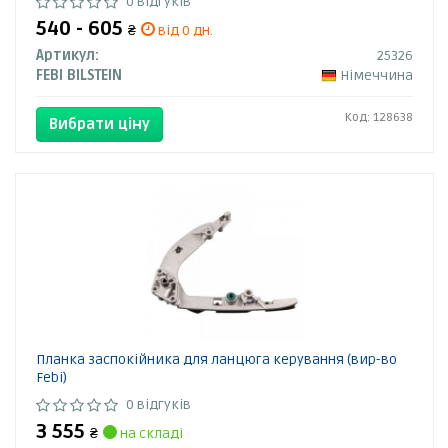
0 відгуків
540 - 605
₴
від 0 дн.
Артикул:
25326
FEBI BILSTEIN
Німеччина
Код: 128638
Вибрати ціну
Планка заспокійника для ланцюга керування (вир-во
Febi)
0 відгуків
3 555
₴
на складі