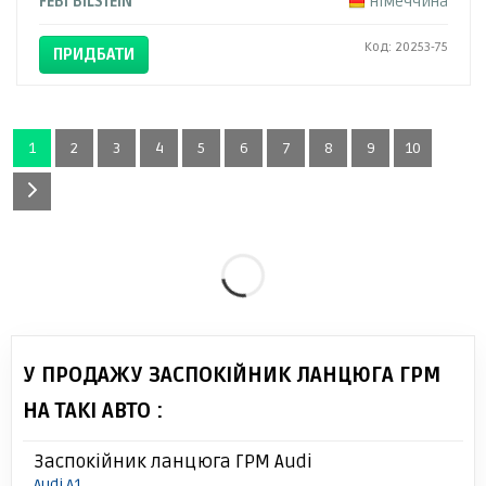
FEBI BILSTEIN
Німеччина
Код: 20253-75
ПРИДБАТИ
1
2
3
4
5
6
7
8
9
10
У ПРОДАЖУ ЗАСПОКІЙНИК ЛАНЦЮГА ГРМ
НА ТАКІ АВТО :
Заспокійник ланцюга ГРМ Audi
Audi A1