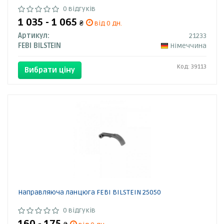
0 відгуків
1 035 - 1 065
₴
від 0 дн.
Артикул:
21233
FEBI BILSTEIN
Німеччина
Код: 39113
Вибрати ціну
Направляюча ланцюга FEBI BILSTEIN 25050
0 відгуків