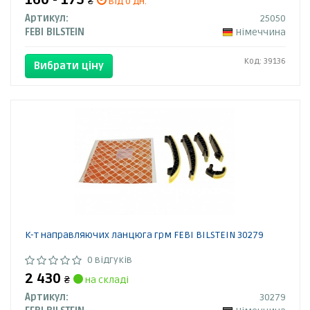
160 - 175
₴
від 0 дн.
Артикул:
25050
FEBI BILSTEIN
Німеччина
Код: 39136
Вибрати ціну
К-т направляючих ланцюга грм FEBI BILSTEIN 30279
0 відгуків
2 430
₴
на складі
Артикул:
30279