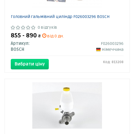
Головний гальмівний циліндр F026003296 BOSCH
0 відгуків
855 - 890
₴
від 0 дн.
Артикул:
F026003296
BOSCH
Німеччина
Код: 813208
Вибрати ціну