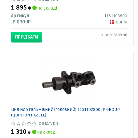
1 895
₴
на складі
Артикул:
1161103600
JP GROUP
Данія
Код: 316409-46
ПРИДБАТИ
Циліндр гальмівний (головний) 1161102800 JP GROUP
(QUINTON HAZELL)
0 відгуків
1 310
₴
на складі