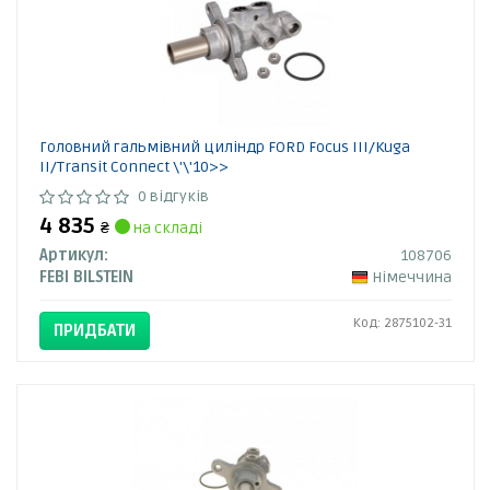
Головний гальмівний циліндр FORD Focus III/Kuga
II/Transit Connect \'\'10>>
0 відгуків
4 835
₴
на складі
Артикул:
108706
FEBI BILSTEIN
Німеччина
Код: 2875102-31
ПРИДБАТИ