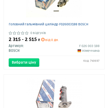
Головний гальмівний циліндр F026003188 BOSCH
0 відгуків
2 315 - 2 515
₴
від 0 дн.
Артикул:
F 026 003 188
BOSCH
Німеччина
Код: 740697
Вибрати ціну