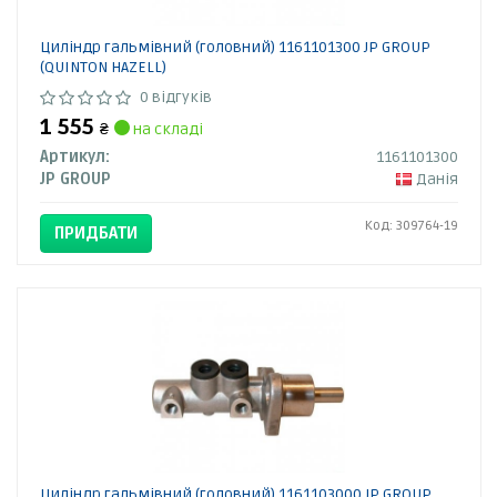
Циліндр гальмівний (головний) 1161101300 JP GROUP
(QUINTON HAZELL)
0 відгуків
1 555
₴
на складі
Артикул:
1161101300
JP GROUP
Данія
Код: 309764-19
ПРИДБАТИ
Циліндр гальмівний (головний) 1161103000 JP GROUP