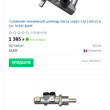
Головний гальмівний циліндр Dacia Logan 1.4/1.5dCi/1.6
04- 30195 ASAM
0 відгуків
1 385
₴
на складі
Артикул:
30195
ASAM
Румунія
Код: 280912-7
ПРИДБАТИ