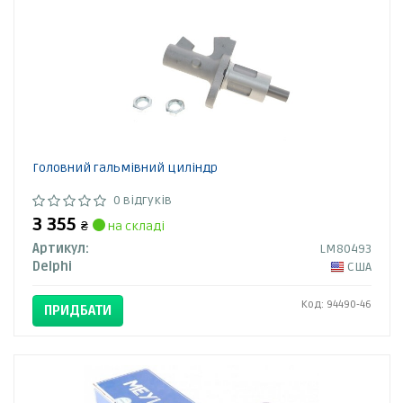
Головний гальмівний циліндр
0 відгуків
3 355
₴
на складі
Артикул:
LM80493
Delphi
США
Код: 94490-46
ПРИДБАТИ