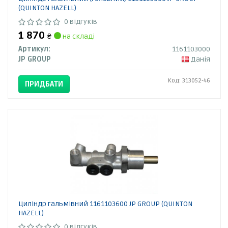
(QUINTON HAZELL)
0 відгуків
1 870
₴
на складі
Артикул:
1161103000
JP GROUP
Данія
Код: 313052-46
ПРИДБАТИ
Циліндр гальмівний 1161103600 JP GROUP (QUINTON
HAZELL)
0 відгуків