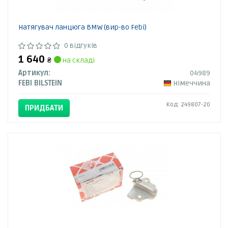
Натягувач ланцюга BMW (вир-во Febi)
0 відгуків
1 640
₴
на складі
Артикул:
04989
FEBI BILSTEIN
Німеччина
Код: 249807-20
ПРИДБАТИ