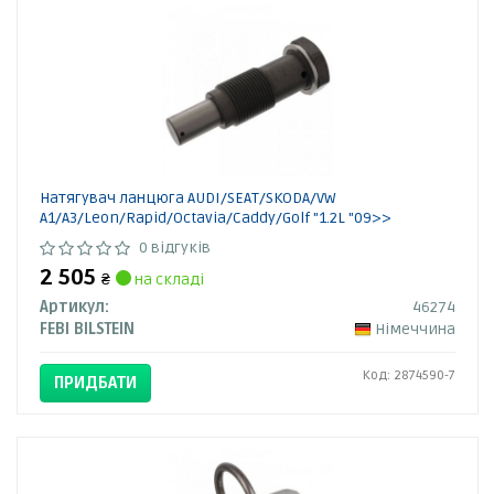
Натягувач ланцюга AUDI/SEAT/SKODA/VW
A1/A3/Leon/Rapid/Octavia/Caddy/Golf "1.2L "09>>
0 відгуків
2 505
₴
на складі
Артикул:
46274
FEBI BILSTEIN
Німеччина
Код: 2874590-7
ПРИДБАТИ