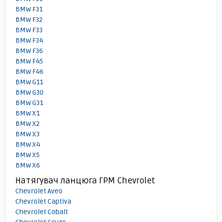
BMW F31
BMW F32
BMW F33
BMW F34
BMW F36
BMW F45
BMW F46
BMW G11
BMW G30
BMW G31
BMW X1
BMW X2
BMW X3
BMW X4
BMW X5
BMW X6
Натягувач ланцюга ГРМ Chevrolet
Chevrolet Aveo
Chevrolet Captiva
Chevrolet Cobalt