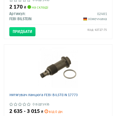
2 170
₴
на складі
Артикул:
02481
FEBI BILSTEIN
Німеччина
Код: 43727-75
ПРИДБАТИ
Нятягувач ланцюга FEBI BILSTEIN 17773
0 відгуків
2 635 - 3 015
₴
від 0 дн.