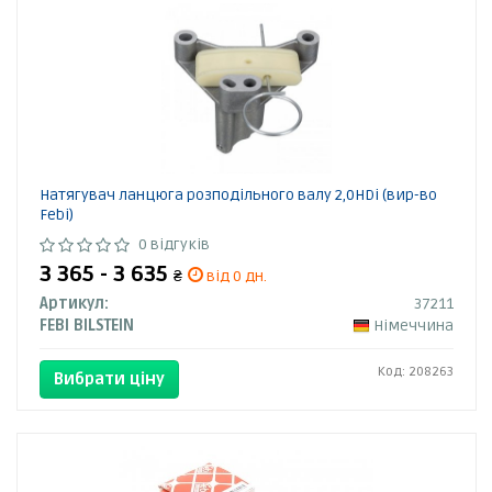
Натягувач ланцюга розподільного валу 2,0HDi (вир-во
Febi)
0 відгуків
3 365 - 3 635
₴
від 0 дн.
Артикул:
37211
FEBI BILSTEIN
Німеччина
Код: 208263
Вибрати ціну