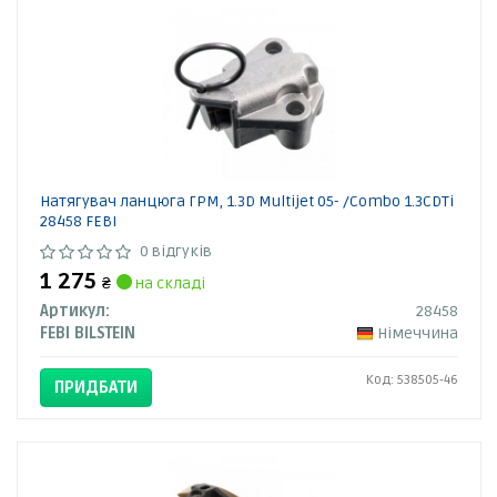
Натягувач ланцюга ГРМ, 1.3D Multijet 05- /Combo 1.3CDTi
28458 FEBI
0 відгуків
1 275
₴
на складі
Артикул:
28458
FEBI BILSTEIN
Німеччина
Код: 538505-46
ПРИДБАТИ