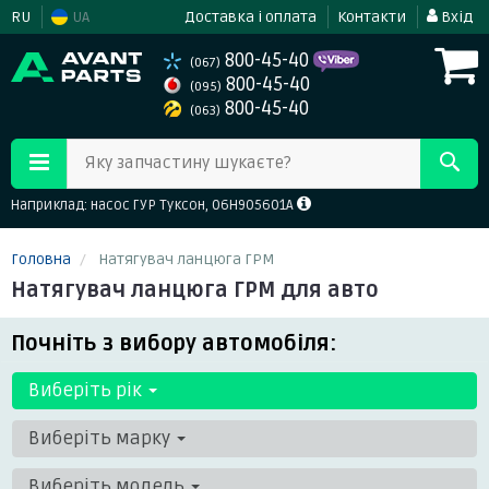
RU
UA
Доставка і оплата
Контакти
Вхід
800-45-40
(067)
800-45-40
(095)
800-45-40
(063)
Яку запчастину шукаєте?
Наприклад: насос ГУР Туксон, 06H905601A
Головна
Натягувач ланцюга ГРМ
Натягувач ланцюга ГРМ для авто
Почніть з вибору автомобіля:
Виберіть рік
Виберіть марку
Виберіть модель