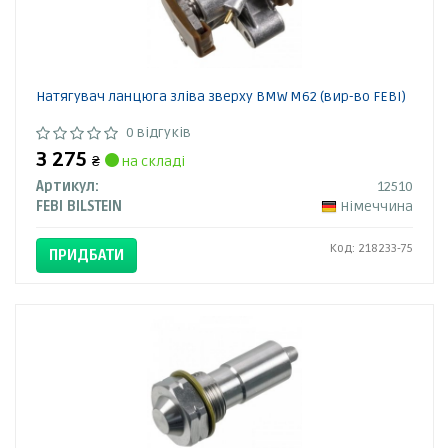
Натягувач ланцюга зліва зверху BMW M62 (вир-во FEBI)
0 відгуків
3 275
₴
на складі
Артикул:
12510
FEBI BILSTEIN
Німеччина
Код: 218233-75
ПРИДБАТИ