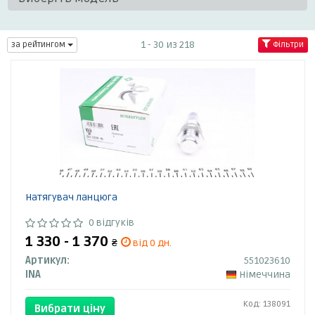
1 - 30 из 218
за рейтингом
Фільтри
Натягувач ланцюга
0 відгуків
1 330 - 1 370
₴
від 0 дн.
Артикул:
551023610
INA
Німеччина
Код: 138091
Вибрати ціну