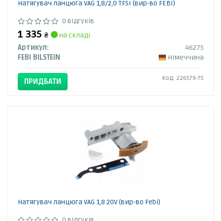
Натягувач ланцюга VAG 1,8/2,0 TFSI (вир-во FEBI)
0 відгуків
1 335
₴
на складі
Артикул:
46275
FEBI BILSTEIN
Німеччина
Код: 226579-75
ПРИДБАТИ
Натягувач ланцюга VAG 1,8 20V (вир-во Febi)
0 відгуків