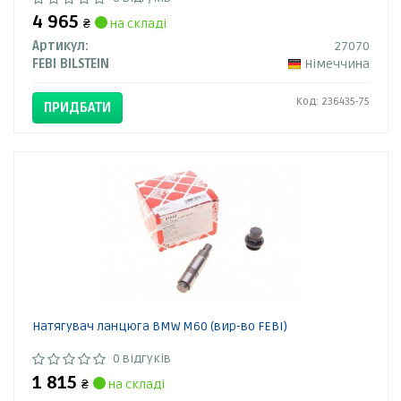
4 965
₴
на складі
Артикул:
27070
FEBI BILSTEIN
Німеччина
Код: 236435-75
ПРИДБАТИ
Натягувач ланцюга BMW M60 (вир-во FEBI)
0 відгуків
1 815
₴
на складі