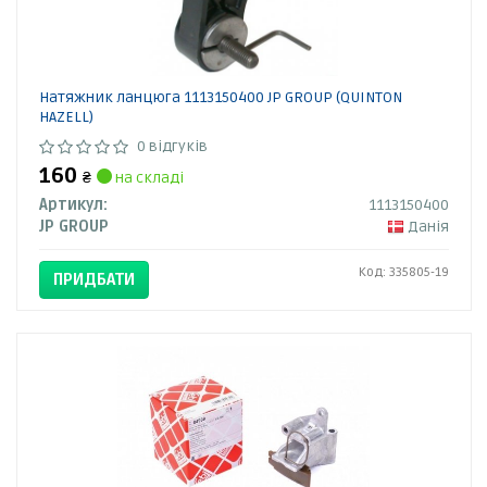
Натяжник ланцюга 1113150400 JP GROUP (QUINTON
HAZELL)
0 відгуків
160
₴
на складі
Артикул:
1113150400
JP GROUP
Данія
Код: 335805-19
ПРИДБАТИ