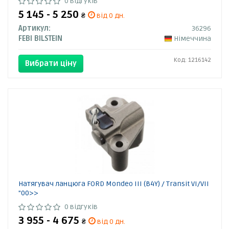
0 відгуків
5 145 - 5 250
₴
від 0 дн.
Артикул:
36296
FEBI BILSTEIN
Німеччина
Код: 1216142
Вибрати ціну
Натягувач ланцюга FORD Mondeo III (B4Y) / Transit VI/VII
"00>>
0 відгуків
3 955 - 4 675
₴
від 0 дн.