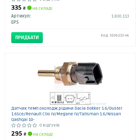
335
₴
на складі
Артикул:
1.830.113
EPS
Код: 3036233-46
ПРИДБАТИ
Датчик темп.охолодж.рідини Dacia Dokker 1.6/Duster
1.6Sce/Renault Clio IV/Megane IV/Talisman 1.6/Nissan
Qashqai 10-
0 відгуків
295
₴
на складі