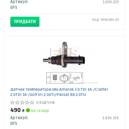
Артикул:
1.830.225
EPS
Код: 3036284-20
ПРИДБАТИ
Датчик температури VAG Amarok 3.0 TDI 16-/Crafter
2.0TDI 16-/Golf VII 2.0GTI/Passat B8 2.0TSI
0 відгуків
490
₴
на складі
Артикул:
1.830.356
EPS