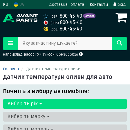
RU
UA
Доставка і оплата
Контакти
Вхід
800-45-40
(067)
800-45-40
(095)
800-45-40
(063)
Яку запчастину шукаєте?
Наприклад: насос ГУР Туксон, 06H905601A
Головна
Датчик температури оливи
Датчик температури оливи для авто
Почніть з вибору автомобіля:
Виберіть рік
Виберіть марку
Виберіть модель