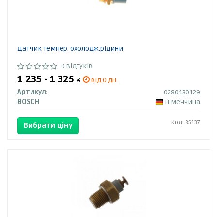
Датчик темпер. охолодж.рідини
0 відгуків
1 235 - 1 325
₴
від 0 дн.
Артикул:
0280130129
BOSCH
Німеччина
Код: 85137
Вибрати ціну