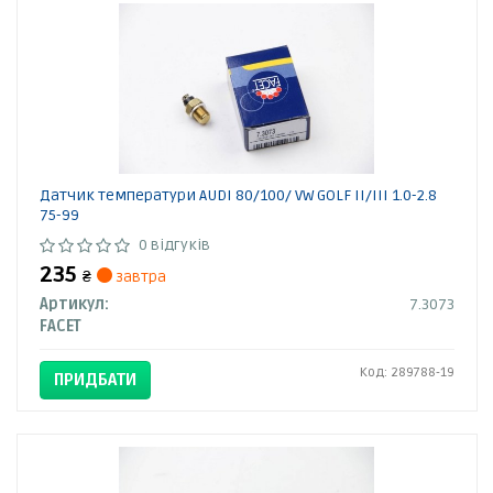
Датчик температури AUDI 80/100/ VW GOLF II/III 1.0-2.8
75-99
0 відгуків
235
₴
завтра
Артикул:
7.3073
FACET
Код: 289788-19
ПРИДБАТИ