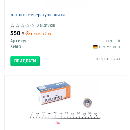
Датчик температури оливи
0 відгуків
550
₴
термін 2 дн.
Артикул:
30928334
SWAG
Німеччина
Код: 531634-43
ПРИДБАТИ