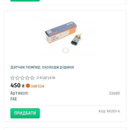
Датчик темпер. охолодж.рідини
0 відгуків
450
₴
завтра
Артикул:
33490
FAE
Код: 86203-6
ПРИДБАТИ