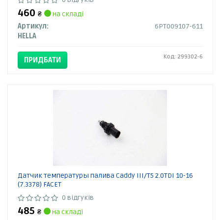
460
₴
на складі
Артикул:
6PT009107-611
HELLA
Код: 299302-6
ПРИДБАТИ
Датчик температуры палива Caddy III/T5 2.0TDI 10-16
(7.3378) FACET
0 відгуків
485
₴
на складі