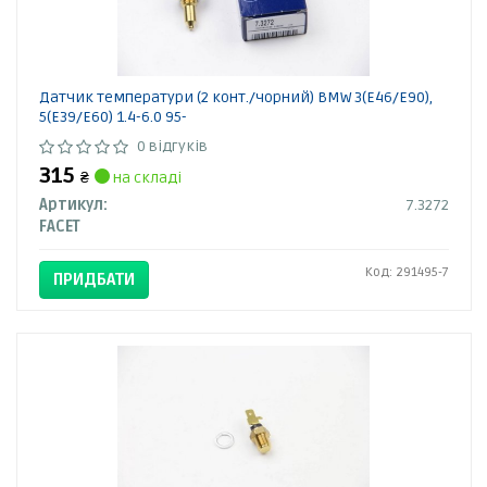
Датчик температури (2 конт./чорний) BMW 3(E46/E90),
5(E39/E60) 1.4-6.0 95-
0 відгуків
315
₴
на складі
Артикул:
7.3272
FACET
Код: 291495-7
ПРИДБАТИ