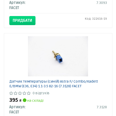
Артикул:
7.3093
FACET
Код: 322616-19
ПРИДБАТИ
Датчик температуры (синій) Astra F/ Combo/Kadett
E/BMW (E36, E34) 1.1-3.5 82-16 (7.3128) FACET
0 відгуків
395
₴
на складі
Артикул:
7.3128
FACET