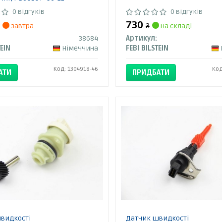
0 відгуків
0 відгуків
730
завтра
₴
на складі
38684
Артикул:
TEIN
Німеччина
FEBI BILSTEIN
Код: 1304918-46
Код
АТИ
ПРИДБАТИ
видкості
Датчик швидкості