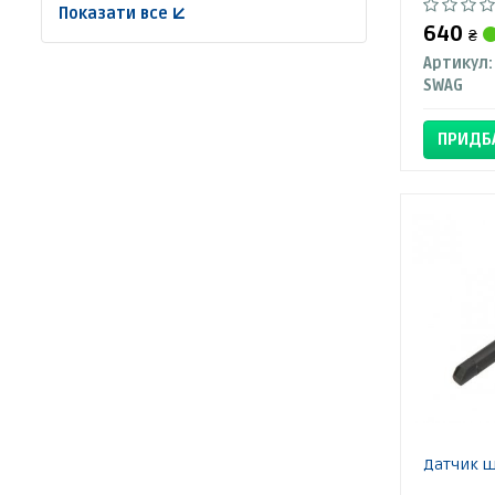
Показати все ↓
640
₴
Артикул:
SWAG
ПРИДБ
Датчик ш