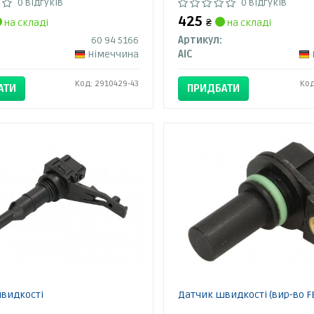
0 відгуків
0 відгуків
425
на складі
₴
на складі
60 94 5166
Артикул:
Німеччина
AIC
Код: 2910429-43
Код
АТИ
ПРИДБАТИ
видкості
Датчик швидкості (вир-во F