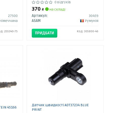
0 відгуків
370
₴
на складі
27500
Артикул:
30459
Німеччина
ASAM
Румунія
од: 255340-75
Код: 305800-46
ПРИДБАТИ
Датчик швидкості ADT37234 BLUE
TEIN 45166
PRINT