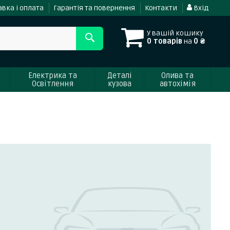
вка і оплата
Гарантія та повернення
Контакти
Вхід
У вашій кошику
0 товарів
на
0 ₴
Електрика та
Деталі
Олива та
Освітлення
кузова
автохімія