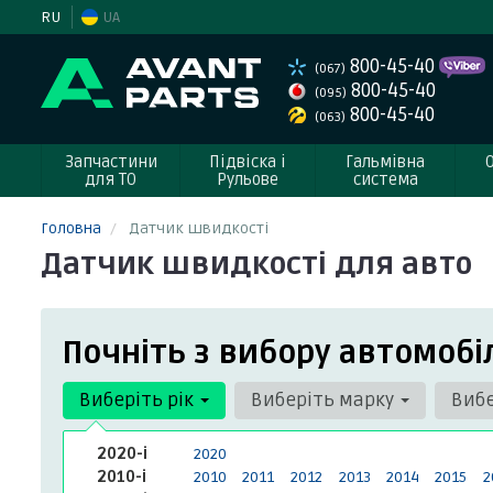
RU
UA
800-45-40
(067)
800-45-40
(095)
800-45-40
(063)
Запчастини
Підвіска і
Гальмівна
для ТО
Рульове
система
Головна
Датчик швидкості
Датчик швидкості для авто
Почніть з вибору автомобі
Виберіть рік
Виберіть марку
Виб
2020-і
2020
2010-і
2010
2011
2012
2013
2014
2015
2