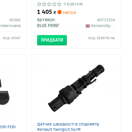
0 відгуків
1 405
₴
завтра
45166
Артикул:
ADT37234
Німеччина
BLUE PRINT
Великобританія
Код: 45967
Код: 1038795-46
ПРИДБАТИ
Датчик швидкості в спідометр
690 FEBI
Renault Twingo/Clio/M