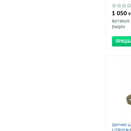
1 050
₴
Артикул:
Delphi
ПРИДБ
Датчик ш
CITROEN/F