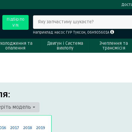
Доста
Підбір по
Яку запчастину шукаєте?
VIN
Наприклад: насос ГУР Туксон, 06H905601A
Охолодження та
Двигун і Система
Зчеплення та
опалення
вихлопу
трансмісія
ля:
еріть модель
016
2017
2018
2019