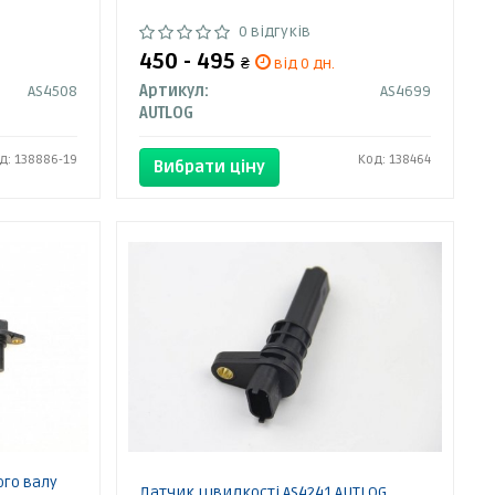
0 відгуків
450 - 495
₴
від 0 дн.
AS4508
Артикул:
AS4699
AUTLOG
д: 138886-19
Код: 138464
Вибрати ціну
ого валу
Датчик швидкості AS4241 AUTLOG