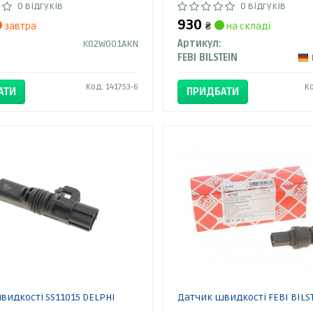
0 відгуків
0 відгуків
930
завтра
₴
на складі
K02W001AKN
Артикул:
FEBI BILSTEIN
Код: 141753-6
К
АТИ
ПРИДБАТИ
видкості SS11015 DELPHI
Датчик швидкості FEBI BILS