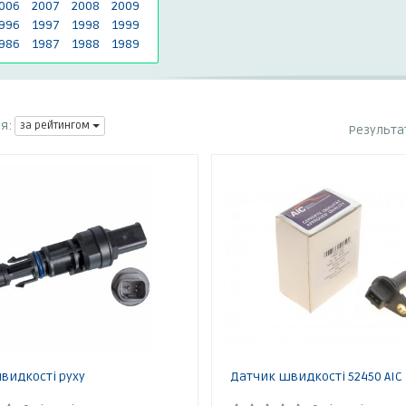
006
2007
2008
2009
996
1997
1998
1999
986
1987
1988
1989
я:
за рейтингом
Результа
видкості руху
Датчик швидкості 52450 AIC