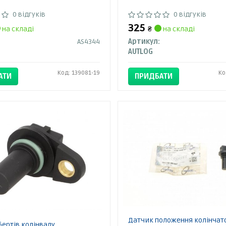
0 відгуків
0 відгуків
325
на складі
₴
на складі
AS4344
Артикул:
AUTLOG
Код: 139081-19
Ко
АТИ
ПРИДБАТИ
Датчик положення колінчат
ертів колінвалу