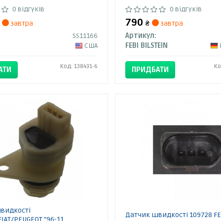
0 відгуків
0 відгуків
790
завтра
₴
завтра
SS11166
Артикул:
США
FEBI BILSTEIN
Код: 138431-6
Ко
АТИ
ПРИДБАТИ
видкості
Датчик швидкості 109728 FE
IAT/PEUGEOT "96-11