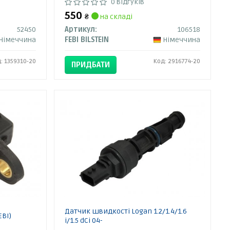
0 відгуків
550
₴
на складі
52450
Артикул:
106518
Німеччина
FEBI BILSTEIN
Німеччина
: 1359310-20
Код: 2916774-20
ПРИДБАТИ
Датчик швидкості Logan 1.2/1.4/1.6
EBI)
i/1.5 dCi 04-