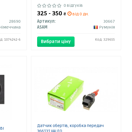
0 відгуків
325 - 350
₴
від 0 дн.
28690
Артикул:
30667
Німеччина
ASAM
Румунія
д: 1074242-6
Код: 329655
Вибрати ціну
Датчик обертів, коробка передач
BI
366131 VALEO