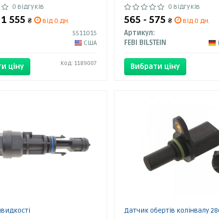
0 відгуків
0 відгуків
- 1 555
565 - 575
₴
від 0 дн.
₴
від 0 дн.
SS11015
Артикул:
США
FEBI BILSTEIN
Код: 1189007
и ціну
Вибрати ціну
видкості
Датчик обертів колінвалу 28