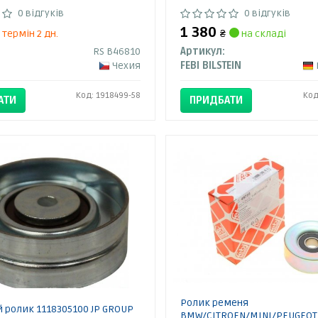
0 відгуків
0 відгуків
1 380
термін 2 дн.
₴
на складі
RS B46810
Артикул:
Чехия
FEBI BILSTEIN
Код: 1918499-58
Код
АТИ
ПРИДБАТИ
Ролик ременя
 ролик 1118305100 JP GROUP
BMW/CITROEN/MINI/PEUGEOT