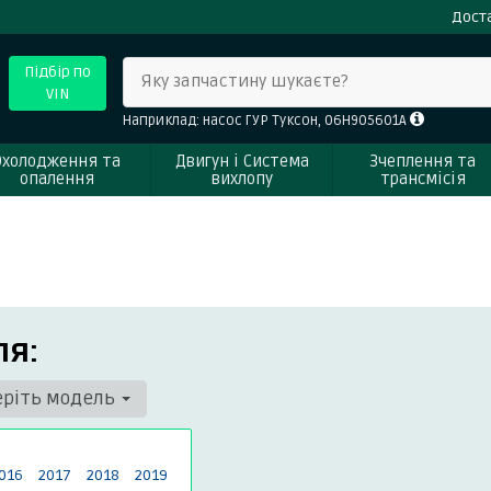
Доста
Підбір по
Яку запчастину шукаєте?
VIN
Наприклад: насос ГУР Туксон, 06H905601A
Охолодження та
Двигун і Система
Зчеплення та
опалення
вихлопу
трансмісія
ля:
еріть модель
016
2017
2018
2019