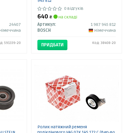
945 812
0 відгуків
640
₴
на складі
24407
Артикул:
1 987 945 812
Німеччина
BOSCH
Німеччина
д: 591339-20
Код: 38408-20
ПРИДБАТИ
Ролик натяжний ременя
BILSTEIN
поліклінового VAG 07K 145 172 C (Вир-во