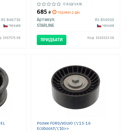
0 відгуків
685
₴
термін 2 дн.
RS B46710
Артикул:
RS B54910
Чехия
STARLINE
Чехия
д: 1917575-58
Код: 1920323-58
ПРИДБАТИ
PEL
Ролик FORD/VOLVO \'\'1.5-1.6
Ecoboost\'\'10>>