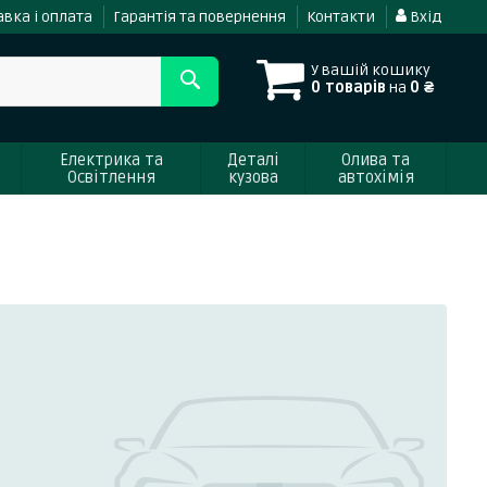
вка і оплата
Гарантія та повернення
Контакти
Вхід
У вашій кошику
0 товарів
на
0 ₴
Електрика та
Деталі
Олива та
Освітлення
кузова
автохімія