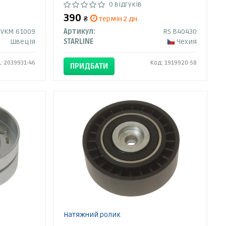
0 відгуків
390
₴
термін 2 дн.
VKM 61009
Артикул:
RS B40430
Швеція
STARLINE
Чехия
: 2039931-46
Код: 1919920-58
ПРИДБАТИ
Натяжний ролик