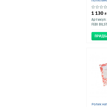
поліклино
1 130
₴
Артикул:
FEBI BILS
ПРИДБ
Ролик нат