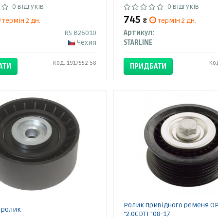
0 відгуків
0 відгуків
745
термін 2 дн.
₴
термін 2 дн.
RS B26010
Артикул:
Чехия
STARLINE
Код: 1917552-58
Ко
АТИ
ПРИДБАТИ
Ролик привідного ременя O
 ролик
"2.0CDTI "08-17