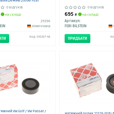
вий ремінь 29396 FEBI
0 відгуків
0 відгуків
695
на складі
₴
на складі
29396
Артикул:
TEIN
Німеччина
FEBI BILSTEIN
Код: 591357-46
Ко
АТИ
ПРИДБАТИ
яжний VW Golf / VW Passat /
Натяжний ролик 11276 FEBI 