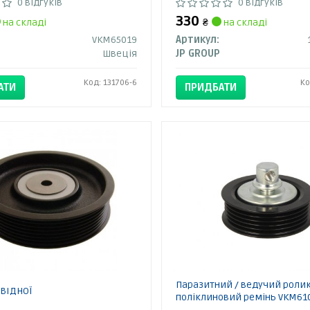
0 відгуків
0 відгуків
330
на складі
₴
на складі
VKM65019
Артикул:
Швеція
JP GROUP
Код: 131706-6
Ко
АТИ
ПРИДБАТИ
Паразитний / ведучий ролик
ВІДНОЇ
поліклиновий ремінь VKM61