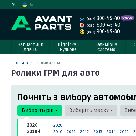
RU
UA
800-45-40
(067)
800-45-40
(095)
800-45-40
(063)
Запчастини
Підвіска і
Гальмівна
для ТО
Рульове
система
Головна
Ролики ГРМ
Ролики ГРМ для авто
Почніть з вибору автомобі
Виберіть рік
Виберіть марку
Виб
2020-і
2020
2010-і
2010
2011
2012
2013
2014
2015
2