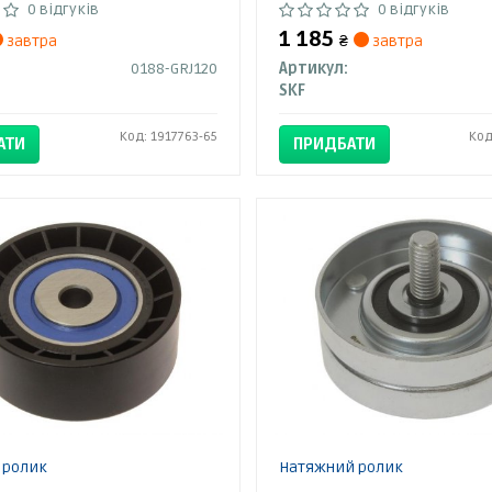
0 відгуків
0 відгуків
1 185
завтра
₴
завтра
0188-GRJ120
Артикул:
SKF
Код: 1917763-65
Код
АТИ
ПРИДБАТИ
 ролик
Натяжний ролик