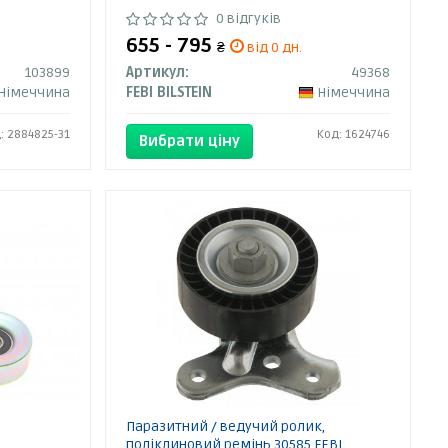
0 відгуків
655 - 795
₴
від 0 дн.
103899
Артикул:
49368
Німеччина
FEBI BILSTEIN
Німеччина
: 2884825-31
Код: 1624746
Вибрати ціну
Паразитний / ведучий ролик,
поліклиновий ремінь 30585 FEBI