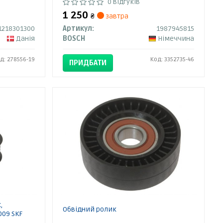
0 відгуків
1 250
₴
завтра
1218301300
Артикул:
1987945815
Данія
BOSCH
Німеччина
д: 278556-19
Код: 3352735-46
ПРИДБАТИ
,
Обвідний ролик
009 SKF