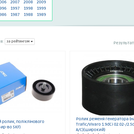
006
2007
2008
2009
996
1997
1998
1999
986
1987
1988
1989
я:
за рейтингом
Результа
Ролик ременя генератора (н
 ролик, поліклінового
Trafic/Vivaro 1.9dCi 02.02-/2.5d
ир-во SKF)
A/C)(широкий)