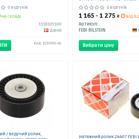
0 відгуків
0 відгуків
1 165 - 1 275
на складі
₴
від 0 
1118305100
Артикул:
Данія
FEBI BILSTEIN
Код: 1535905-46
АТИ
Вибрати ціну
ий / ведучий ролик,
Натяжний ролик 24407 FEBI 