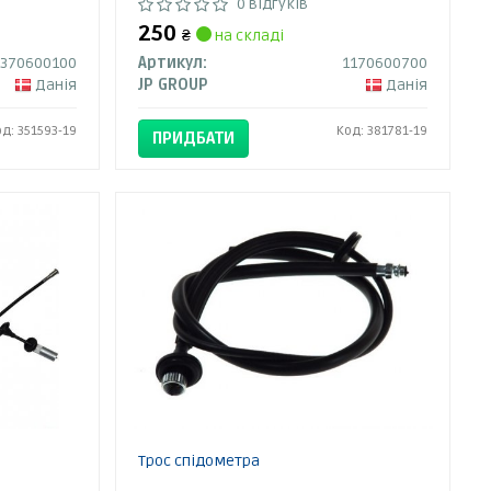
0 відгуків
250
₴
на складі
1370600100
Артикул:
1170600700
Данія
JP GROUP
Данія
од: 351593-19
Код: 381781-19
ПРИДБАТИ
Трос спідометра