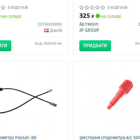
0 відгуків
0 відгуків
325
на складі
₴
на складі
1170600800
Артикул:
Данія
JP GROUP
Код: 366829-46
Ко
АТИ
ПРИДБАТИ
ометру Passat -88
Шестерня спідометра AIC 50