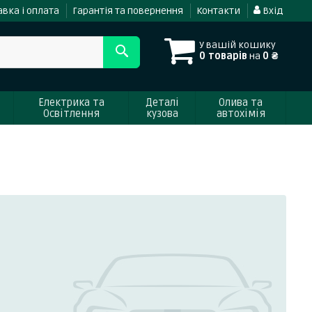
вка і оплата
Гарантія та повернення
Контакти
Вхід
У вашій кошику
0 товарів
на
0 ₴
Електрика та
Деталі
Олива та
Освітлення
кузова
автохімія