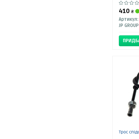
410
₴
Артикул:
JP GROUP
ПРИДБ
Трос спі