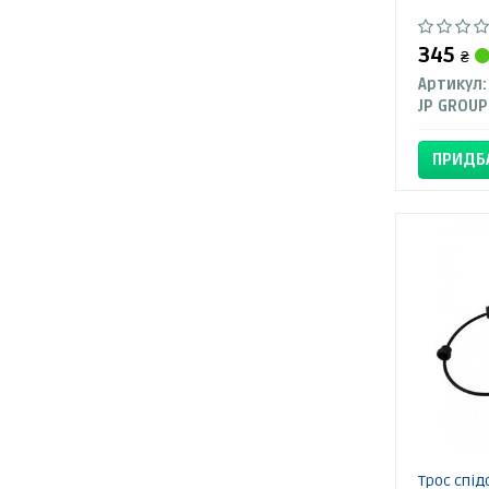
345
₴
Артикул:
JP GROUP
ПРИДБ
Трос спід