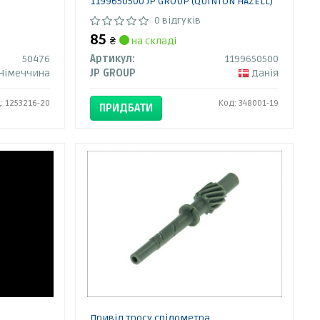
1199650500 JP GROUP (QUINTON HAZELL)
0 відгуків
85
₴
на складі
50476
Артикул:
1199650500
Німеччина
JP GROUP
Данія
: 1253216-20
Код: 348001-19
ПРИДБАТИ
Привід тросу спідометра