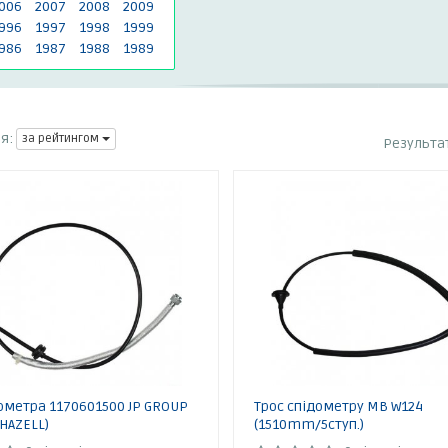
006
2007
2008
2009
996
1997
1998
1999
986
1987
1988
1989
я:
за рейтингом
Результа
ометра 1170601500 JP GROUP
Трос спідометру MB W124
HAZELL)
(1510mm/5ступ.)