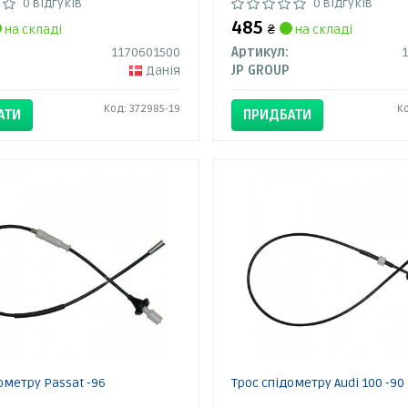
0 відгуків
0 відгуків
485
на складі
₴
на складі
1170601500
Артикул:
Данія
JP GROUP
Код: 372985-19
К
АТИ
ПРИДБАТИ
ометру Passat -96
Трос спідометру Audi 100 -90