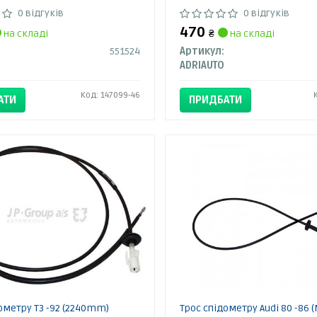
0 відгуків
0 відгуків
470
на складі
₴
на складі
551524
Артикул:
ADRIAUTO
Код: 147099-46
АТИ
ПРИДБАТИ
ометру T3 -92 (2240mm)
Трос спідометру Audi 80 -86 