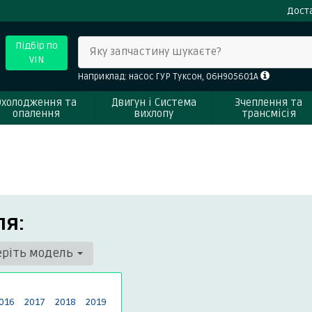
Доста
Підбір по
Яку запчастину шукаєте?
VIN
Наприклад: насос ГУР Туксон, 06H905601A
Охолодження та
Двигун і Система
Зчеплення та
опалення
вихлопу
трансмісія
ля:
еріть модель
016
2017
2018
2019