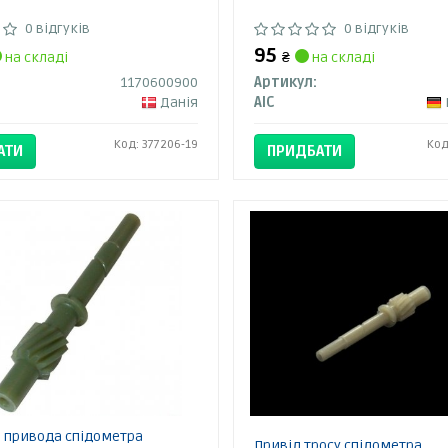
0 відгуків
0 відгуків
95
на складі
₴
на складі
1170600900
Артикул:
Данія
AIC
Код: 377206-19
Код
АТИ
ПРИДБАТИ
 привода спідометра
Привід тросу спідометра