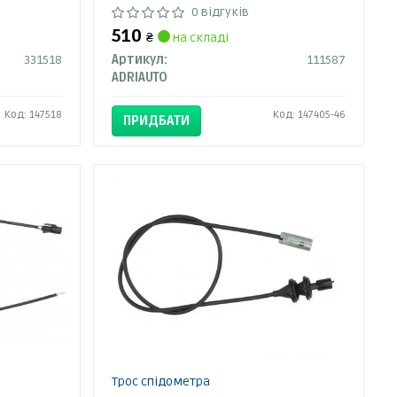
0 відгуків
510
₴
на складі
331518
Артикул:
111587
ADRIAUTO
Код: 147518
Код: 147405-46
ПРИДБАТИ
Трос спідометра