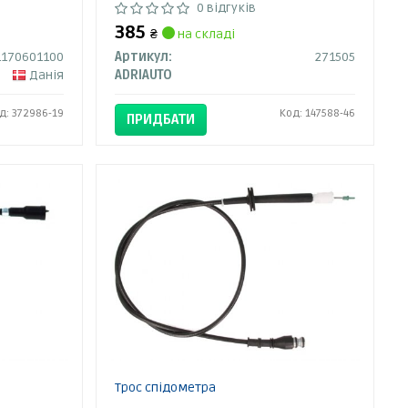
0 відгуків
385
₴
на складі
1170601100
Артикул:
271505
Данія
ADRIAUTO
д: 372986-19
Код: 147588-46
ПРИДБАТИ
Трос спідометра