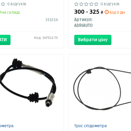
0 відгуків
0 відгуків
300 - 325
на складі
₴
від 0 дн.
331514
Артикул:
ADRIAUTO
Код: 147552-75
АТИ
Вибрати ціну
дометра
Трос спідометра