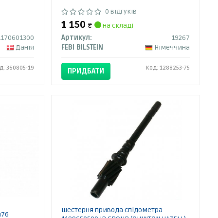
0 відгуків
1 150
₴
на складі
1170601300
Артикул:
19267
Данія
FEBI BILSTEIN
Німеччина
д: 360805-19
Код: 1288253-75
ПРИДБАТИ
Шестерня привода спідометра
476