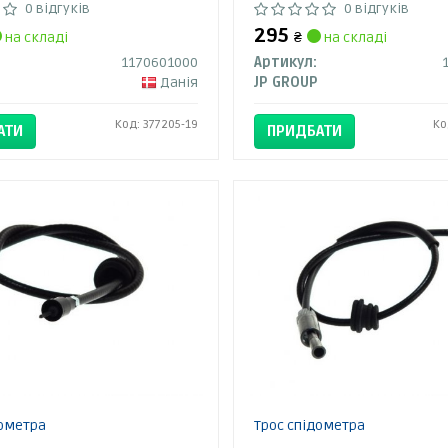
0 відгуків
0 відгуків
295
на складі
₴
на складі
1170601000
Артикул:
Данія
JP GROUP
Код: 377205-19
Ко
АТИ
ПРИДБАТИ
дометра
Трос спідометра