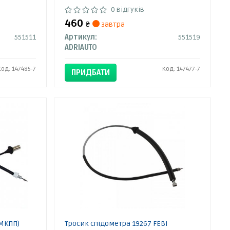
0 відгуків
460
₴
завтра
551511
Артикул:
551519
ADRIAUTO
Код: 147485-7
Код: 147477-7
ПРИДБАТИ
(МКПП)
Тросик спідометра 19267 FEBI