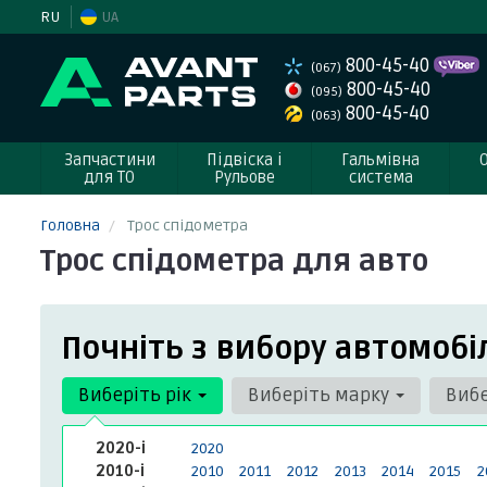
RU
UA
800-45-40
(067)
800-45-40
(095)
800-45-40
(063)
Запчастини
Підвіска і
Гальмівна
для ТО
Рульове
система
Головна
Трос спідометра
Трос спідометра для авто
Почніть з вибору автомобі
Виберіть рік
Виберіть марку
Виб
2020-і
2020
2010-і
2010
2011
2012
2013
2014
2015
2