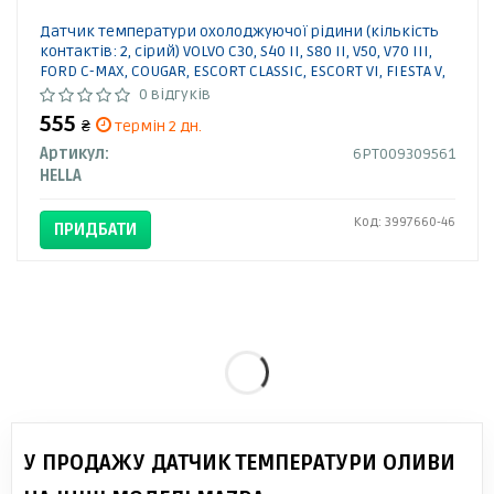
Датчик температури охолоджуючої рідини (кількість
контактів: 2, сірий) VOLVO C30, S40 II, S80 II, V50, V70 III,
FORD C-MAX, COUGAR, ESCORT CLASSIC, ESCORT VI, FIESTA V,
FOCUS C-MAX 1.6-4.2 01.95- 6PT009309561 HELLA
0 відгуків
555
₴
термін 2 дн.
Артикул:
6PT009309561
HELLA
Код: 3997660-46
ПРИДБАТИ
У ПРОДАЖУ ДАТЧИК ТЕМПЕРАТУРИ ОЛИВИ