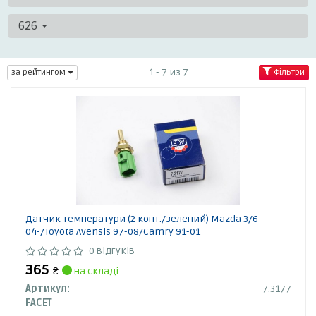
626
1 - 7 из 7
за рейтингом
Фільтри
Датчик температури (2 конт./зелений) Mazda 3/6
04-/Toyota Avensis 97-08/Camry 91-01
0 відгуків
365
₴
на складі
Артикул:
7.3177
FACET