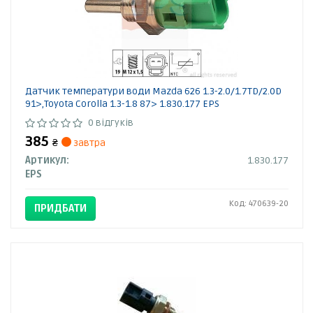
Датчик температури води Mazda 626 1.3-2.0/1.7TD/2.0D
91>,Toyota Corolla 1.3-1.8 87> 1.830.177 EPS
0 відгуків
385
₴
завтра
Артикул:
1.830.177
EPS
Код: 470639-20
ПРИДБАТИ