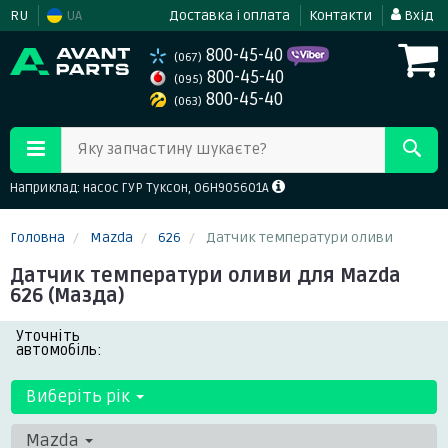
RU
UA
Доставка і оплата
Контакти
Вхід
800-45-40
(067)
800-45-40
(095)
800-45-40
(063)
Яку запчастину шукаєте?
Наприклад: насос ГУР Туксон, 06H905601A
Головна
Mazda
626
Датчик температури оливи
Датчик температури оливи для Mazda
626 (Мазда)
Уточніть
автомобіль:
Виберіть рік
Mazda