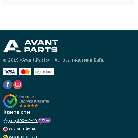
експлуатації та не була пошкоджена. Для повернення
запчастини необхідно зв'язатися зі службою підтримки
Facet, jakoparts, eps, meat&doria, hella
клієнтів та отримати від них інструкції.
© 2019 «Avant.Parts» - Автозапчастини Київ.
Контакти
800-45-40
(067)
800-45-40
(095)
800-45-40
(063)