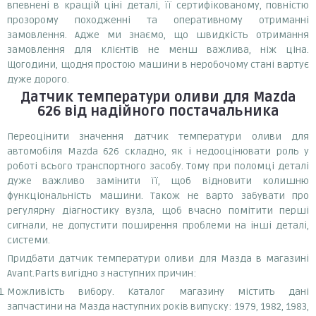
впевнені в кращій ціні деталі, її сертифікованому, повністю
прозорому походженні та оперативному отриманні
замовлення. Адже ми знаємо, що швидкість отримання
замовлення для клієнтів не менш важлива, ніж ціна.
Щогодини, щодня простою машини в неробочому стані вартує
дуже дорого.
Датчик температури оливи
для Mazda
626
від надійного постачальника
Переоцінити значення датчик температури оливи для
автомобіля Mazda 626 складно, як і недооцінювати роль у
роботі всього транспортного засобу. Тому при поломці деталі
дуже важливо замінити її, щоб відновити колишню
функціональність машини. Також не варто забувати про
регулярну діагностику вузла, щоб вчасно помітити перші
сигнали, не допустити поширення проблеми на інші деталі,
системи.
Придбати датчик температури оливи для Мазда в магазині
Avant.Parts вигідно з наступних причин:
Можливість вибору. Каталог магазину містить дані
запчастини на Мазда наступних років випуску: 1979, 1982, 1983,