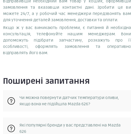
відправивши необхідний вам товар у кошик, оформивши
замовлення та вказавши контактні дані. Зробити це ви
можете 24/7, а у робочий час менеджери передзвонять вам
для уточнення деталей замовлення, доставки та оплати.
Якщо ж у вас виникають проблеми, є питання й необхідна
консультація, телефонуйте нашим менеджерам. Вони
допоможуть підібрати запчастину, розкажуть про її
особливості, оформлять замовлення та оперативно
відправлять його вам.
Поширені запитання
Чи можна повернути датчик температури оливи,
якщо вона не підійшла Mazda 626?
Так, у разі, якщо запчастина не відповідає замовленню, її
Які популярні бренди у вас представлені на Mazda
можна повернути протягом 14 днів з моменту отримання.
626
Повернення можливе за умови, що запчастина не була в