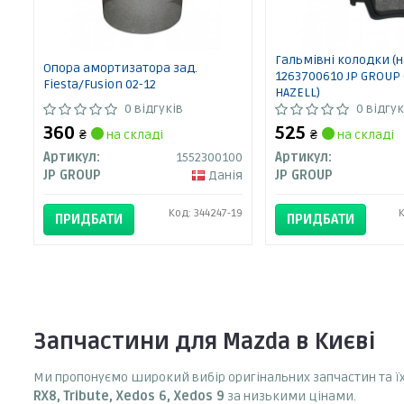
Гальмівні колодки (н
Опора амортизатора зад.
1263700610 JP GROUP
Fiesta/Fusion 02-12
HAZELL)
0 відгуків
0 відгук
360
525
₴
на складі
₴
на складі
Артикул:
1552300100
Артикул:
JP GROUP
Данія
JP GROUP
Код: 344247-19
К
ПРИДБАТИ
ПРИДБАТИ
Запчастини для Mazda в Києві
Ми пропонуємо широкий вибір оригінальних запчастин та їх
RX8, Tribute, Xedos 6, Xedos 9
за низькими цінами.