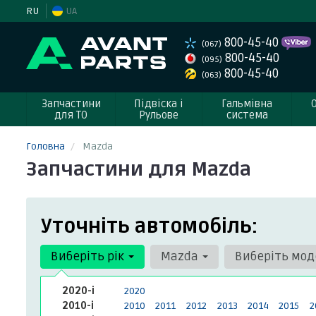
RU
UA
800-45-40
(067)
800-45-40
(095)
800-45-40
(063)
Запчастини
Підвіска і
Гальмівна
для ТО
Рульове
система
Головна
Mazda
Запчастини для Mazda
Уточніть автомобіль:
Виберіть рік
Mazda
Виберіть мо
2020-і
2020
2010-і
2010
2011
2012
2013
2014
2015
2