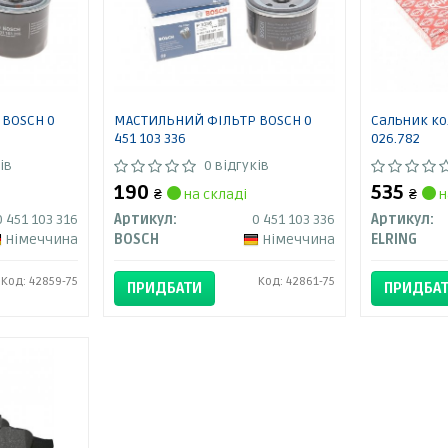
BOSCH 0
МАСТИЛЬНИЙ ФІЛЬТР BOSCH 0
Сальник ко
451 103 336
026.782
ів
0 відгуків
190
535
₴
на складі
₴
н
0 451 103 316
Артикул:
0 451 103 336
Артикул:
Німеччина
BOSCH
Німеччина
ELRING
Код: 42859-75
Код: 42861-75
ПРИДБАТИ
ПРИДБА