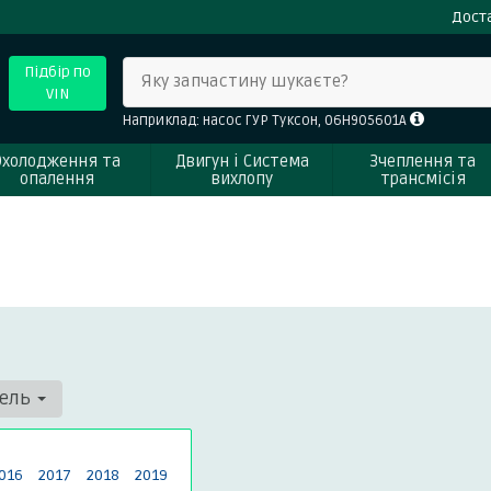
Доста
Підбір по
Яку запчастину шукаєте?
VIN
Наприклад: насос ГУР Туксон, 06H905601A
Охолодження та
Двигун і Система
Зчеплення та
опалення
вихлопу
трансмісія
дель
016
2017
2018
2019