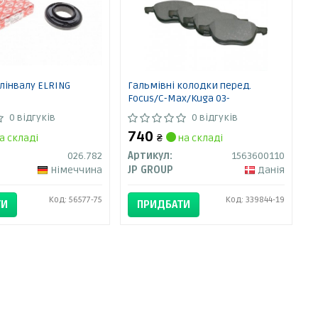
лінвалу ELRING
Гальмівні колодки перед.
Focus/C-Max/Kuga 03-
0 відгуків
0 відгуків
740
а складі
₴
на складі
026.782
Артикул:
1563600110
Німеччина
JP GROUP
Данія
Код: 56577-75
Код: 339844-19
ТИ
ПРИДБАТИ