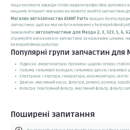
Наші експерти завжди готові надати професійну допомогу в
нашому інтернет-магазині ви можете знайти запчастини для 
Магазин автозапчастин AVANT Parts
працює безпосереднь
запчастини, щоб ви могли бути впевнені у безперебійній ро
Замовляйте
автозапчастини для Мазда 2, 3, 323, 5, 6, 626
отримуйте високоякісні запчастини за низькими цінами. Н
безперебійною роботою.
Популярні групи запчастин для 
Підвіска: амортизатори, пружини, шарові опори, стабілі
Гальма: гальмівні колодки, гальмівні диски, гальмівні
Електрика: стартери, генератори, аккумулятори, світло
Двигун: масляний насос, фільтри, ремені, ролики, коро
Фільтра: повітряний фільтр, масляний фільтр, фільтр са
Поширені запитання