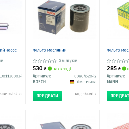
ий насос
Фільтр масляний
Фільтр ма
ів
0 відгуків
530
285
₴
на складі
₴
н
13011300034
Артикул:
0986452042
Артикул:
BOSCH
Німеччина
MANN
Код: 96164-20
Код: 147341-7
ПРИДБАТИ
ПРИДБА