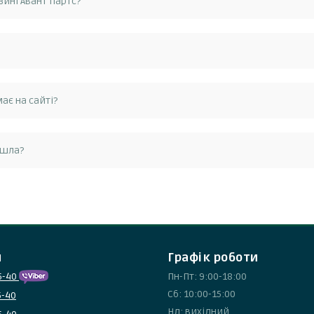
ині Авант Партс?
ортимент автозапчастин для автомобілів Mazda. Зокрема, ви зможе
azda, для таких моделей 2, 3, 323, 5, 6, 626, 929, BT-50, CX-3, CX-5,
ає на сайті?
 magneti marelli, bosch, mann, denso.
є на сайті avantparts.com.ua. Для цього вам потрібно зв'язатися
йшла?
го автомобіля або має дефект, ви можете повернути її нашому ма
мання замовлення і отримати від нас інструкції щодо повернення 
и
Графік роботи
5-40
Пн-Пт: 9:00-18:00
Сб: 10:00-15:00
5-40
Нд: вихідний