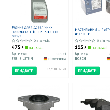
Рідина для гідравлічних
МАСТИЛЬНИЙ ФІЛЬТР 
передач ATF 1L FEBI BILSTEIN
451 103 316
08971
0 відгуків
0 відгук
475
195
₴
на складі
₴
на складі
Артикул:
08971
Артикул:
FEBI BILSTEIN
Німеччина
BOSCH
Код: 10307-20
ПРИДБАТИ
ПРИДБАТИ