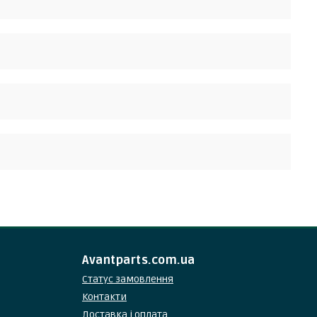
те знайти запчастини для двигунів, ходової, кузова та
 CX-7, CX-9, MPV, MX-5, Premacy, RX8, Tribute, Xedos 6, Xedos
 з нашою службою підтримки клієнтів, і ми допоможемо
газину. Для цього вам потрібно зв'язатися з нашою
товару.
Avantparts.com.ua
Статус замовлення
Контакти
Доставка і оплата