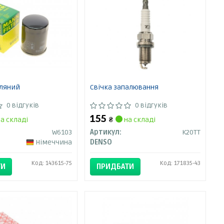
сляний
Свічка запалювання
0 відгуків
0 відгуків
155
а складі
₴
на складі
W6103
Артикул:
K20TT
Німеччина
DENSO
Код: 143615-75
Код: 171835-43
ТИ
ПРИДБАТИ