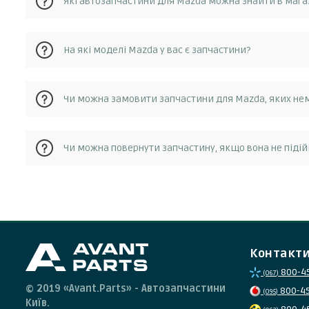
Які автозапчастини для Mazda можна знайти в магаз
На сайті avantparts.com.ua ви можете знайти широкий ас
На які моделі Mazda у вас є запчастини?
електрики.
На сайті avantparts.com.ua ви можете знайти запчастини для M
Чи можна замовити запчастини для Mazda, яких нем
9, і популярні бренди автозапчастин на мазда victor reinz,
Так, ви можете замовити запчастину для Mazda, якої нема
Чи можна повернути запчастину, якщо вона не піді
вам знайти потрібну запчастину.
Якщо ви отримали запчастину, яка не підходить для вашо
службою підтримки клієнтів протягом 14 днів з дати отри
Контакт
800-4
(067)
© 2019 «Avant.Parts» - Автозапчастини
800-4
(095)
Київ.