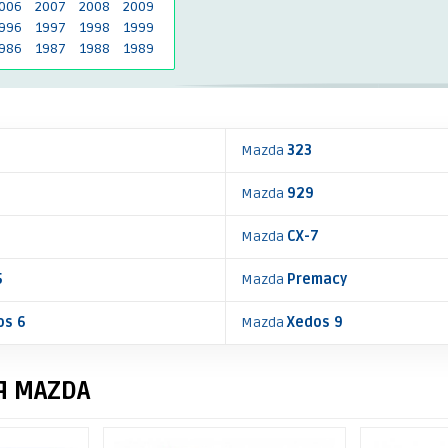
006
2007
2008
2009
996
1997
1998
1999
986
1987
1988
1989
Mazda
323
Mazda
929
5
Mazda
CX-7
5
Mazda
Premacy
os 6
Mazda
Xedos 9
Я MAZDA