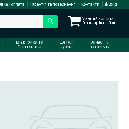
вка і оплата
Гарантія та повернення
Контакти
Вхід
У вашій кошику
0 товарів
на
0 ₴
Електрика та
Деталі
Олива та
Освітлення
кузова
автохімія