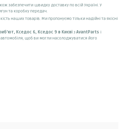
також забезпечити швидку доставку по всій Україні. У
игун та коробку передач.
сть наших товарів. Ми пропонуємо тільки надійні та якісні
 Триб'ют, Кседос 6, Кседос 9 в Києві
з
AvantParts
і
 автомобіля, щоб ви могли насолоджуватися його