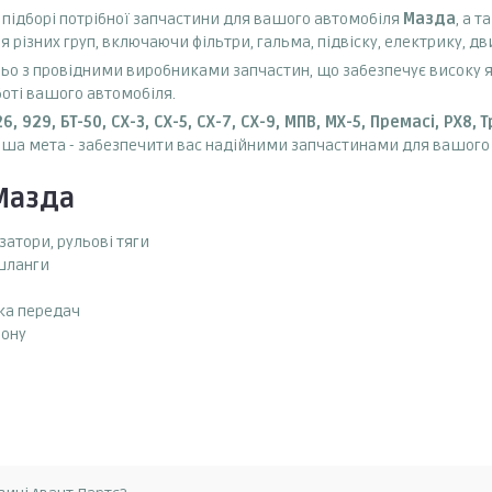
 підборі потрібної запчастини для вашого автомобіля
Мазда
, а 
різних груп, включаючи фільтри, гальма, підвіску, електрику, дв
о з провідними виробниками запчастин, що забезпечує високу які
боті вашого автомобіля.
, 929, БТ-50, СХ-3, СХ-5, СХ-7, СХ-9, МПВ, МХ-5, Премасі, РХ8,
аша мета - забезпечити вас надійними запчастинами для вашого
Мазда
затори, рульові тяги
 шланги
бка передач
лону