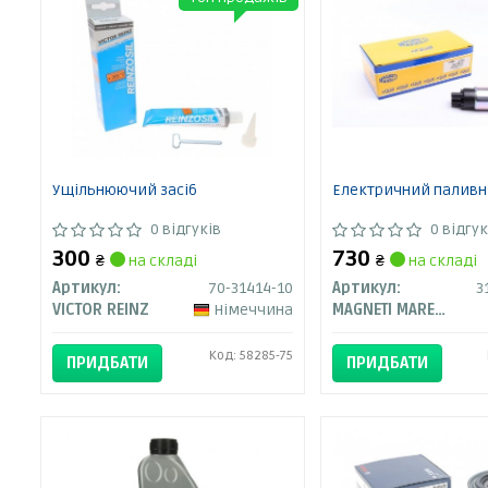
Ущільнюючий засіб
Електричний паливн
0 відгуків
0 відгук
300
730
₴
на складі
₴
на складі
Артикул:
70-31414-10
Артикул:
3
VICTOR REINZ
Німеччина
MAGNETI MARELLI
Код: 58285-75
ПРИДБАТИ
ПРИДБАТИ