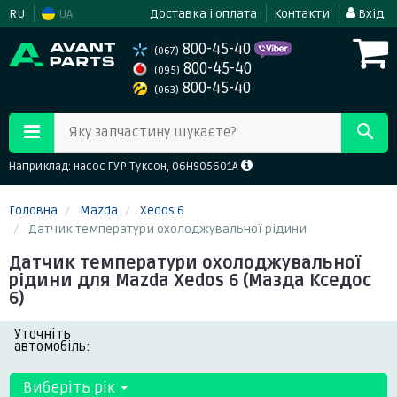
RU
UA
Доставка і оплата
Контакти
Вхід
800-45-40
(067)
800-45-40
(095)
800-45-40
(063)
Яку запчастину шукаєте?
Наприклад: насос ГУР Туксон, 06H905601A
Головна
Mazda
Xedos 6
Датчик температури охолоджувальної рідини
Датчик температури охолоджувальної
рідини для Mazda Xedos 6 (Мазда Кседос
6)
Уточніть
автомобіль:
Виберіть рік