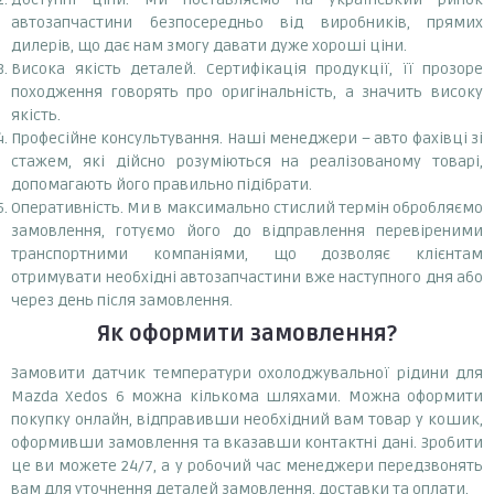
автозапчастини безпосередньо від виробників, прямих
дилерів, що дає нам змогу давати дуже хороші ціни.
Висока якість деталей. Сертифікація продукції, її прозоре
походження говорять про оригінальність, а значить високу
якість.
Професійне консультування. Наші менеджери – авто фахівці зі
стажем, які дійсно розуміються на реалізованому товарі,
допомагають його правильно підібрати.
Оперативність. Ми в максимально стислий термін обробляємо
замовлення, готуємо його до відправлення перевіреними
транспортними компаніями, що дозволяє клієнтам
отримувати необхідні автозапчастини вже наступного дня або
через день після замовлення.
Як оформити замовлення?
Замовити датчик температури охолоджувальної рідини для
Mazda Xedos 6 можна кількома шляхами. Можна оформити
покупку онлайн, відправивши необхідний вам товар у кошик,
оформивши замовлення та вказавши контактні дані. Зробити
це ви можете 24/7, а у робочий час менеджери передзвонять
вам для уточнення деталей замовлення, доставки та оплати.