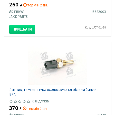
260
₴
термін 2 дн.
Артикул:
J5622003
JAKOPARTS
Код: 177401-58
ПРИДБАТИ
Датчик, температура охолоджуючої рідини (вир-во
ERA)
0 відгуків
370
₴
термін 2 дн.