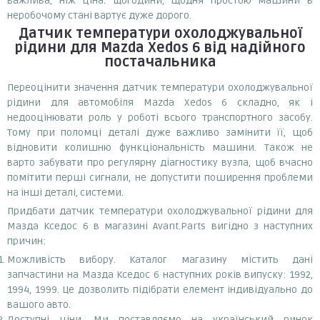
важлива, ніж ціна. Щогодини, щодня простою машини в
неробочому стані вартує дуже дорого.
Датчик температури охолоджувальної
рідини
для Mazda Xedos 6
від надійного
постачальника
Переоцінити значення датчик температури охолоджувальної
рідини для автомобіля Mazda Xedos 6 складно, як і
недооцінювати роль у роботі всього транспортного засобу.
Тому при поломці деталі дуже важливо замінити її, щоб
відновити колишню функціональність машини. Також не
варто забувати про регулярну діагностику вузла, щоб вчасно
помітити перші сигнали, не допустити поширення проблеми
на інші деталі, системи.
Придбати датчик температури охолоджувальної рідини для
Мазда Кседос 6 в магазині Avant.Parts вигідно з наступних
причин:
Можливість вибору. Каталог магазину містить дані
запчастини на Мазда Кседос 6 наступних років випуску: 1992,
1994, 1999. Це дозволить підібрати елемент індивідуально до
вашого авто.
Доступні ціни. Ми поставляємо на український ринок