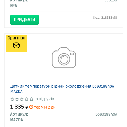
Артикул:
330130
ERA
Код: 218332-58
ПРИДБАТИ
Оригінал
Датчик температури рідини охолодження B59318840A
MAZDA
0 відгуків
1 335
₴
термін 2 дн.
Артикул:
B59318840A
MAZDA