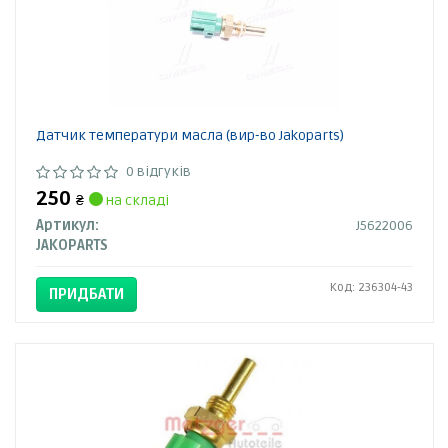
Датчик температури масла (вир-во Jakoparts)
0 відгуків
250
₴
на складі
Артикул:
J5622006
JAKOPARTS
Код: 236304-43
ПРИДБАТИ