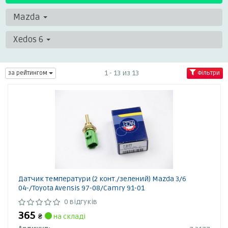
Mazda
Xedos 6
1 - 13 из 13
за рейтингом
Фільтри
Датчик температури (2 конт./зелений) Mazda 3/6
04-/Toyota Avensis 97-08/Camry 91-01
0 відгуків
365
₴
на складі