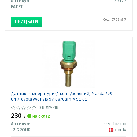
Артикул:
7.3177
FACET
Код: 272845-7
ПРИДБАТИ
Датчик температури (2 конт./зелений) Mazda 3/6
04-/Toyota Avensis 97-08/Camry 91-01
0 відгуків
230
₴
на складі
Артикул:
1193102300
JP GROUP
Данія