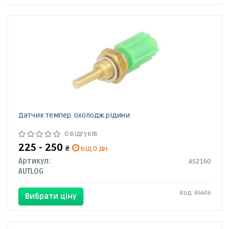
Датчик темпер. охолодж.рідини
0 відгуків
225 - 250
₴
від 0 дн.
Артикул:
AS2140
AUTLOG
Код: 84406
Вибрати ціну