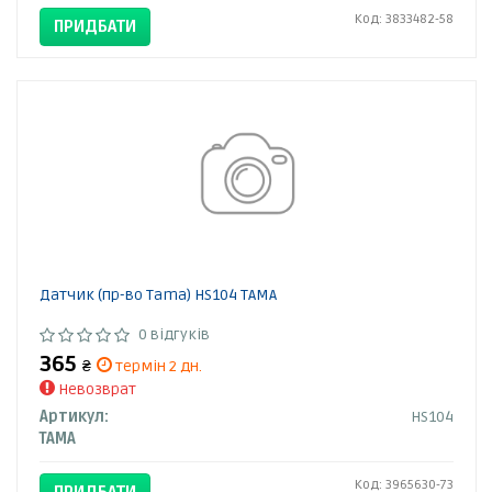
Код: 3833482-58
ПРИДБАТИ
Датчик (пр-во Tama) HS104 TAMA
0 відгуків
365
₴
термін 2 дн.
Невозврат
Артикул:
HS104
TAMA
Код: 3965630-73