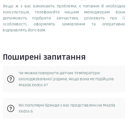
Якщо ж у вас виникають проблеми, є питання й необхідна
консультація, телефонуйте нашим менеджерам. Вони
допоможуть підібрати запчастину, розкажуть про її
особливості, оформлять замовлення та оперативно
відправлять його вам.
Поширені запитання
Чи можна повернути датчик температури
охолоджувальної рідини, якщо вона не підійшла
Mazda Xedos 6?
Так, у разі, якщо запчастина не відповідає замовленню, її
Які популярні бренди у вас представлені на Mazda
можна повернути протягом 14 днів з моменту отримання.
Xedos 6
Повернення можливе за умови, що запчастина не була в
експлуатації та не була пошкоджена. Для повернення
запчастини необхідно зв'язатися зі службою підтримки
Facet, jp group, hella, autlog, vernet