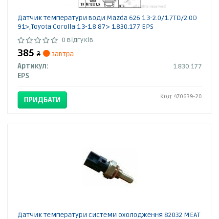
Датчик температури води Mazda 626 1.3-2.0/1.7TD/2.0D
91>,Toyota Corolla 1.3-1.8 87> 1.830.177 EPS
0 відгуків
385
₴
завтра
Артикул:
1.830.177
EPS
Код: 470639-20
ПРИДБАТИ
Датчик температури системи охолодження 82032 MEAT