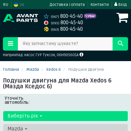
RU
UA
Доставка і оплата
Контакти
Вхід
800-45-40
(067)
800-45-40
(095)
800-45-40
(063)
Яку запчастину шукаєте?
Наприклад: насос ГУР Туксон, 06H905601A
Головна
Mazda
Xedos 6
Подушки двигуна
Подушки двигуна для Mazda Xedos 6
(Мазда Кседос 6)
Уточніть
автомобіль:
Виберіть рік
Mazda