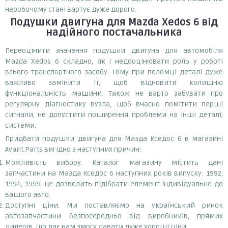
неробочому стані вартує дуже дорого.
Подушки двигуна
для Mazda Xedos 6
від
надійного постачальника
Переоцінити значення подушки двигуна для автомобіля
Mazda Xedos 6 складно, як і недооцінювати роль у роботі
всього транспортного засобу. Тому при поломці деталі дуже
важливо замінити її, щоб відновити колишню
функціональність машини. Також не варто забувати про
регулярну діагностику вузла, щоб вчасно помітити перші
сигнали, не допустити поширення проблеми на інші деталі,
системи.
Придбати подушки двигуна для Мазда Кседос 6 в магазині
Avant.Parts вигідно з наступних причин:
Можливість вибору. Каталог магазину містить дані
запчастини на Мазда Кседос 6 наступних років випуску: 1992,
1994, 1999. Це дозволить підібрати елемент індивідуально до
вашого авто.
Доступні ціни. Ми поставляємо на український ринок
автозапчастини безпосередньо від виробників, прямих
дилерів, що дає нам змогу давати дуже хороші ціни.