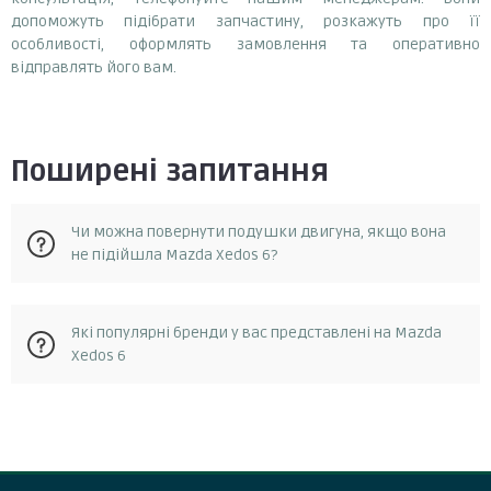
допоможуть підібрати запчастину, розкажуть про її
особливості, оформлять замовлення та оперативно
відправлять його вам.
Поширені запитання
Чи можна повернути подушки двигуна, якщо вона
не підійшла Mazda Xedos 6?
Так, у разі, якщо запчастина не відповідає замовленню, її
Які популярні бренди у вас представлені на Mazda
можна повернути протягом 14 днів з моменту отримання.
Xedos 6
Повернення можливе за умови, що запчастина не була в
експлуатації та не була пошкоджена. Для повернення
запчастини необхідно зв'язатися зі службою підтримки
Febest, tedgum
клієнтів та отримати від них інструкції.