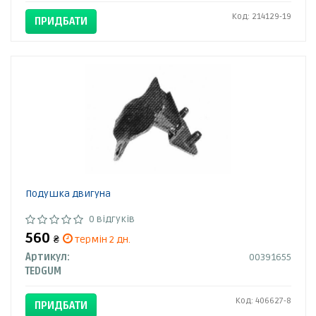
Код: 214129-19
ПРИДБАТИ
Подушка двигуна
0 відгуків
560
₴
термін 2 дн.
Артикул:
00391655
TEDGUM
Код: 406627-8
ПРИДБАТИ