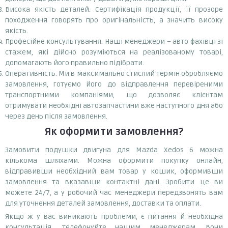
Висока якість деталей. Сертифікація продукції, її прозоре
походження говорять про оригінальність, а значить високу
якість.
Професійне консультування. Наші менеджери – авто фахівці зі
стажем, які дійсно розуміються на реалізованому товарі,
допомагають його правильно підібрати.
Оперативність. Ми в максимально стислий термін обробляємо
замовлення, готуємо його до відправлення перевіреними
транспортними компаніями, що дозволяє клієнтам
отримувати необхідні автозапчастини вже наступного дня або
через день після замовлення.
Як оформити замовлення?
Замовити подушки двигуна для Mazda Xedos 6 можна
кількома шляхами. Можна оформити покупку онлайн,
відправивши необхідний вам товар у кошик, оформивши
замовлення та вказавши контактні дані. Зробити це ви
можете 24/7, а у робочий час менеджери передзвонять вам
для уточнення деталей замовлення, доставки та оплати.
Якщо ж у вас виникають проблеми, є питання й необхідна
консультація, телефонуйте нашим менеджерам. Вони