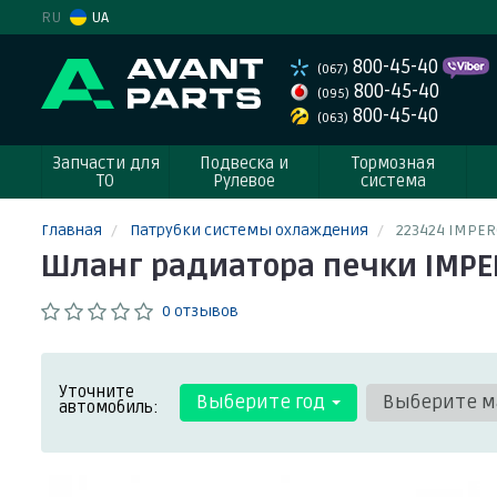
RU
UA
800-45-40
(067)
800-45-40
(095)
800-45-40
(063)
Запчасти для
Подвеска и
Тормозная
ТО
Рулевое
система
Главная
Патрубки системы охлаждения
223424 IMPE
Шланг радиатора печки IMP
0 отзывов
Уточните
Выберите год
Выберите м
автомобиль: