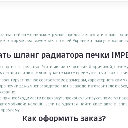
тозапчастей на украинском рынке, предлагает купить шланг рад
е, которые реализуем мы по всей Украине, помогут восстанов
ать
шланг радиатора печки IMP
спортного средства. Это и является основной причиной, поч
s детали для авто, вы получаете массу преимуществ от такого в
о гарантирует полное соответствие размерам, характеристикам ук
ра печки 223424 непосредственно на заводе-изготовителе в обх
 Украине;
при необходимости подскажут, проконсультируют, помогут подоб
томобилей: Renault. Если не удается найти свое авто в спи
 проблему.
Как оформить заказ?