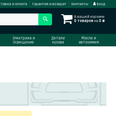
ставка и оплата
Гарантия и возврат
Контакты
Вход
В вашей корзине
0 товаров
на
0 ₴
Электрика и
Детали
Масла и
Освещение
кузова
автохимия