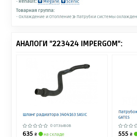
-
Renault:
Megane
,
Scenic
Товарная группа:
- Охлаждение и Отопление
Патрубки системы охлажде
АНАЛОГИ "223424 IMPERGOM":
Патрубок
Шланг радиатора 3404163 SASIC
GATES
0 отзывов
635
555
₴
на складе
₴