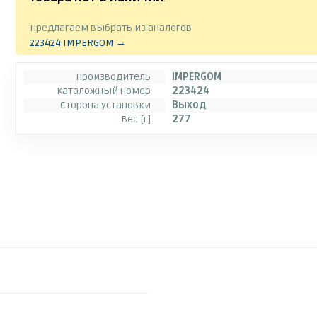
Предлагаем выбрать из аналогов
223424 IMPERGOM →
Производитель
IMPERGOM
Каталожный номер
223424
Сторона установки
Выход
Вес [г]
277