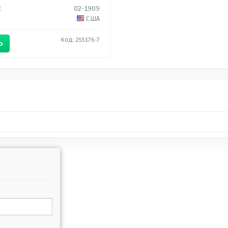
:
02-1909
США
Код: 255176-7
Ь