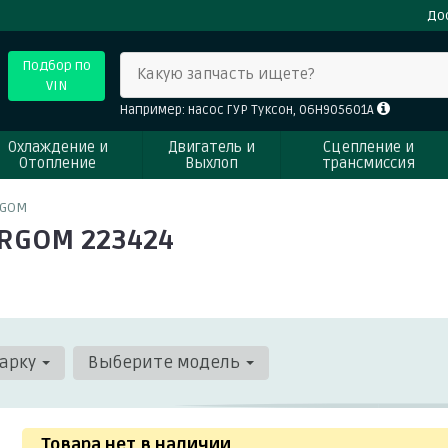
До
Подбор по
Какую запчасть ищете?
VIN
Например: насос ГУР Туксон, 06H905601A
Охлаждение и
Двигатель и
Сцепление и
Отопление
Выхлоп
трансмиссия
RGOM
ERGOM 223424
арку
Выберите модель
Товара нет в наличии
.