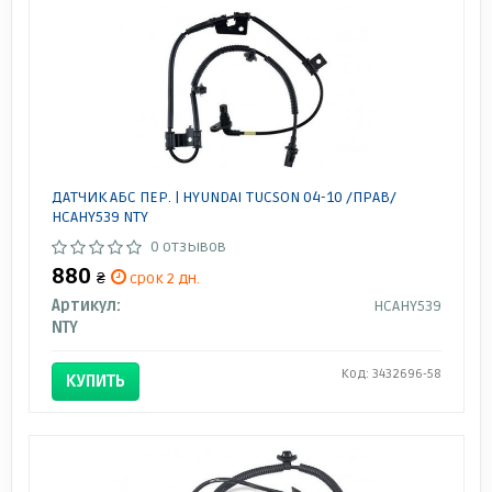
ДАТЧИК АБС ПЕР. | HYUNDAI TUCSON 04-10 /ПРАВ/
HCAHY539 NTY
0 отзывов
880
₴
срок 2 дн.
Артикул:
HCAHY539
NTY
Код: 3432696-58
КУПИТЬ