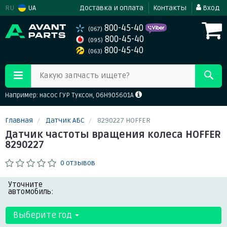
RU
UA
Доставка и оплата
Контакты
Вход
800-45-40
(067)
800-45-40
(095)
800-45-40
(063)
Какую запчасть ищете?
Например: насос ГУР Туксон, 06H905601A
Главная
Датчик АБС
8290227 HOFFER
Датчик частоты вращения колеса HOFFER
8290227
0 отзывов
Уточните
автомобиль:
Выберите год