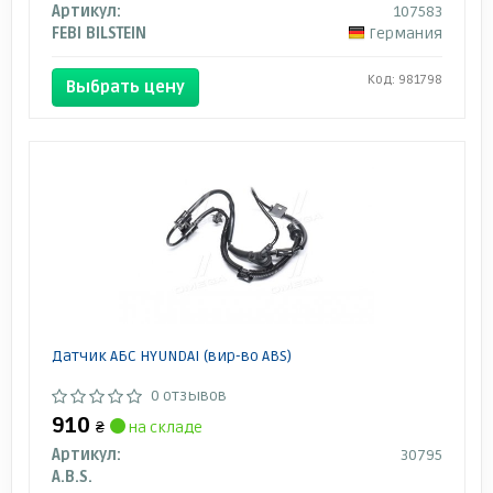
Артикул:
107583
FEBI BILSTEIN
Германия
Код: 981798
Выбрать цену
Датчик АБС HYUNDAI (вир-во ABS)
0 отзывов
910
₴
на складе
Артикул:
30795
A.B.S.