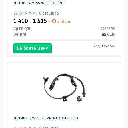
Датчик ABS SS20505 DELPHI
0 отзывов
1 410 - 1 515
₴
от 0 дн.
Артикул:
SS20505
Delphi
США
Код: 1368296
Выбрать цену
Датчик ABS BLUE PRINT ADG071110