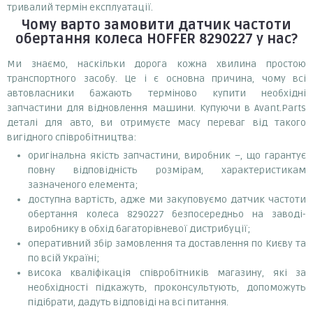
тривалий термін експлуатації.
Чому варто замовити
датчик частоти
обертання колеса HOFFER 8290227
у нас?
Ми знаємо, наскільки дорога кожна хвилина простою
транспортного засобу. Це і є основна причина, чому всі
автовласники бажають терміново купити необхідні
запчастини для відновлення машини. Купуючи в Avant.Parts
деталі для авто, ви отримуєте масу переваг від такого
вигідного співробітництва:
оригінальна якість запчастини, виробник –, що гарантує
повну відповідність розмірам, характеристикам
зазначеного елемента;
доступна вартість, адже ми закуповуємо датчик частоти
обертання колеса 8290227 безпосередньо на заводі-
виробнику в обхід багаторівневої дистрибуції;
оперативний збір замовлення та доставлення по Києву та
по всій Україні;
висока кваліфікація співробітників магазину, які за
необхідності підкажуть, проконсультують, допоможуть
підібрати, дадуть відповіді на всі питання.