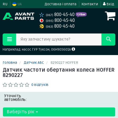
RU
UA
Доставка і оплата
Контакти
Вхід
800-45-40
(067)
800-45-40
(095)
800-45-40
(063)
Яку запчастину шукаєте?
Наприклад: насос ГУР Туксон, 06H905601A
Головна
Датчик АБС
8290227 HOFFER
Датчик частоти обертання колеса HOFFER
8290227
0 відгуків
Уточніть
автомобіль:
Виберіть рік