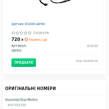
Датчик 151H30 JAPKO
0 відгуків
720
₴
термін 2 дн.
Артикул:
151H30
JAPKO
Код: 1461349-58
ПРИДБАТИ
ОРИГІНАЛЬНІ НОМЕРИ
Hyundai/Kia/Mobis:
956702E310