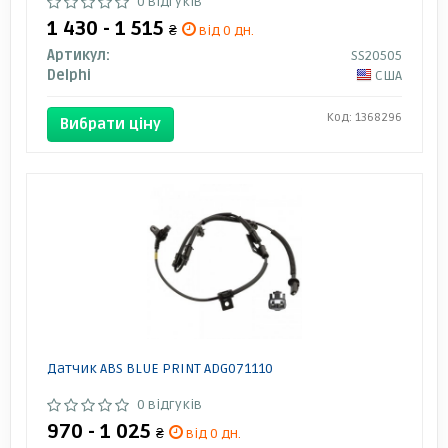
0 відгуків
1 430 - 1 515
₴
від 0 дн.
Артикул:
SS20505
Delphi
США
Код: 1368296
Вибрати ціну
Датчик ABS BLUE PRINT ADG071110
0 відгуків
970 - 1 025
₴
від 0 дн.