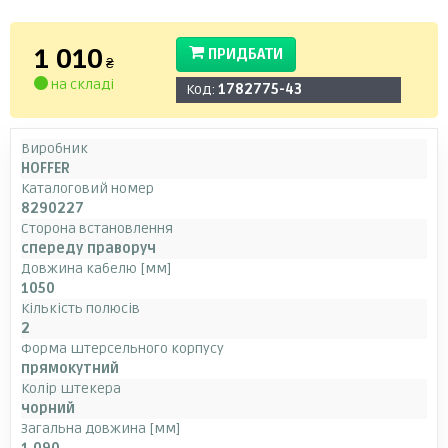
1 010
ПРИДБАТИ
₴
на складі
Код:
1782775-43
Виробник
HOFFER
Каталоговий номер
8290227
Сторона встановлення
спереду праворуч
Довжина кабелю [мм]
1050
Кількість полюсів
2
Форма штерсельного корпусу
прямокутний
Колір штекера
чорний
Загальна довжина [мм]