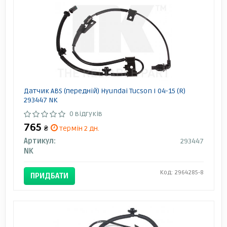
Датчик ABS (передній) Hyundai Tucson I 04-15 (R)
293447 NK
0 відгуків
765
₴
термін 2 дн.
Артикул:
293447
NK
Код: 2964285-8
ПРИДБАТИ