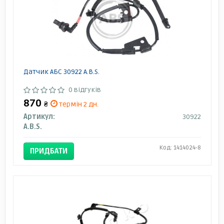
Датчик АБС 30922 A.B.S.
0 відгуків
870
₴
термін 2 дн.
Артикул:
30922
A.B.S.
Код: 1414024-8
ПРИДБАТИ