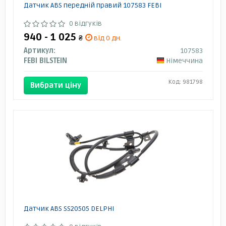
Датчик ABS передній правий 107583 FEBI
0 відгуків
940 - 1 025
₴
від 0 дн.
Артикул:
107583
FEBI BILSTEIN
Німеччина
Код: 981798
Вибрати ціну
Датчик ABS SS20505 DELPHI