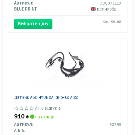
Артикул:
ADG071110
BLUE PRINT
Великобританія
Код: 59108
Вибрати ціну
Датчик АБС HYUNDAI (вір-во ABS)
0 відгуків
910
₴
на складі
Артикул:
30795
A.B.S.