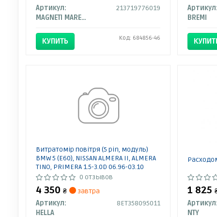
Артикул:
213719776019
Артикул
MAGNETI MARELLI
BREMI
Код: 684856-46
КУПИТЬ
КУПИТ
Витратомір повітря (5 pin, модуль)
BMW 5 (E60), NISSAN ALMERA II, ALMERA
Расходо
TINO, PRIMERA 1.5-3.0D 06.96-03.10
8ET358095011 HELLA
0 отзывов
4 350
1 825
₴
завтра
Артикул:
8ET358095011
Артикул
HELLA
NTY