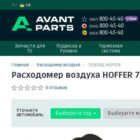
RU
UA
800-45-40
(067)
800-45-40
(095)
800-45-40
(063)
Запчасти для
Подвеска и
Тормозная
ТО
Рулевое
система
Главная
Расходомер воздуха
7516102 HOFFER
Расходомер воздуха HOFFER 7
0 отзывов
Уточните
Выберите год
Выберите м
автомобиль: