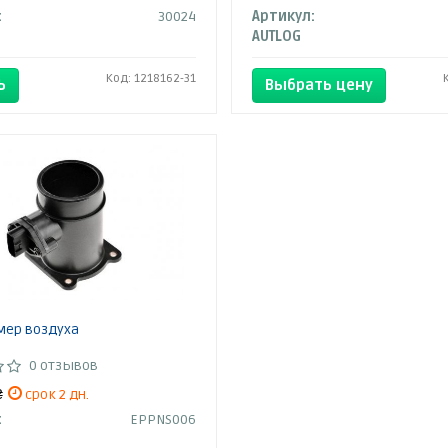
:
30024
Артикул:
AUTLOG
Код: 1218162-31
Ь
Выбрать цену
мер воздуха
0 отзывов
₴
срок 2 дн.
:
EPPNS006