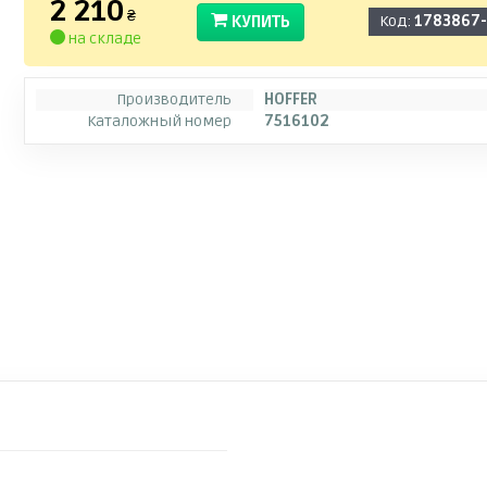
2 210
₴
КУПИТЬ
Код:
1783867
на складе
Производитель
HOFFER
Каталожный номер
7516102