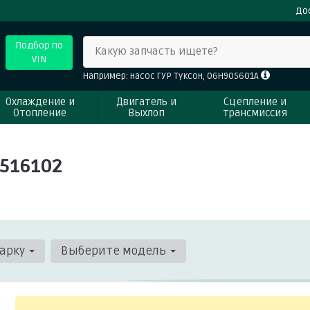
До
Подбор по
Какую запчасть ищете?
VIN
Например: насос ГУР Туксон, 06H905601A
Охлаждение и
Двигатель и
Сцепление и
Отопление
Выхлоп
трансмиссия
516102
арку
Выберите модель