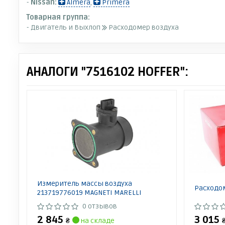
-
Nissan:
Almera
,
Primera
Товарная группа:
- Двигатель и Выхлоп
Расходомер воздуха
АНАЛОГИ "7516102 HOFFER":
Измеритель массы воздуха
Расходом
213719776019 MAGNETI MARELLI
0 отзывов
2 845
3 015
₴
на складе