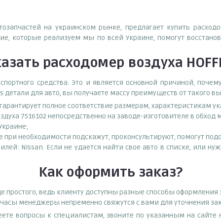
втозапчастей на украинском рынке, предлагает купить расход
е, которые реализуем мы по всей Украине, помогут восстанов
казать
расходомер воздуха HOFF
спортного средства. Это и является основной причиной, поч
s детали для авто, вы получаете массу преимуществ от такого в
о гарантирует полное соответствие размерам, характеристикам ук
здуха 7516102 непосредственно на заводе-изготовителе в обход
 Украине;
при необходимости подскажут, проконсультируют, помогут подоб
лей: Nissan. Если не удается найти свое авто в списке, или 
Как оформить заказ?
 простого, ведь клиенту доступны разные способы оформления з
е часы менеджеры непременно свяжутся с вами для уточнения зак
еете вопросы к специалистам, звоните по указанным на сайт