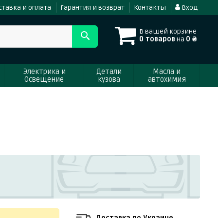
ставка и оплата
Гарантия и возврат
Контакты
Вход
В вашей корзине
0 товаров
на
0 ₴
Электрика и
Детали
Масла и
Освещение
кузова
автохимия