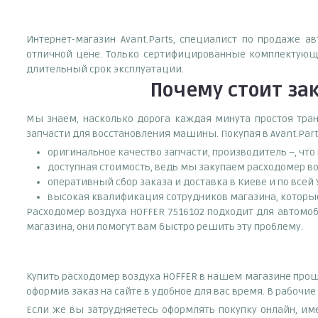
Интернет-магазин Avant.Parts, специалист по продаже а
отличной цене. Только сертифицированные комплектующи
длительный срок эксплуатации.
Почему
стоит
за
Мы знаем, насколько дорога каждая минута простоя тран
запчасти для восстановления машины. Покупая в Avant.Part
оригинальное качество запчасти, производитель –, чт
доступная стоимость, ведь мы закупаем расходомер во
оперативный сбор заказа и доставка в Киеве и по всей
высокая квалификация сотрудников магазина, которые 
Расходомер воздуха HOFFER 7516102 подходит для автомоби
магазина, они помогут вам быстро решить эту проблему.
Купить расходомер воздуха HOFFER в нашем магазине проще
оформив заказ на сайте в удобное для вас время. В рабочи
Если же вы затрудняетесь оформлять покупку онлайн, им