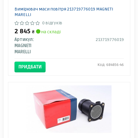
Вимірювач маси повітря 213719776019 MAGNETI
MARELLI
0 відгуків
2 845
₴
на складі
Артикул:
213719776019
MAGNETI
MARELLI
Код: 684856-46
ПРИДБАТИ