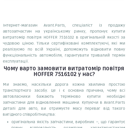
Інтернет-магазин Avant.Parts, спеціаліст із продажу
автозапчастин на українському ринку, пропонує купити
витратомір повітря HOFFER 7516102 в оригінальній якості за
чудовою ціною. Тільки сертифіковані комплектуючі, які ми
реалізуємо по всій Україні, допоможуть відновити повну
функціональність автомобіля, гарантувати тривалий термін
експлуатації.
Чому варто замовити
витратомір повітря
HOFFER 7516102
у нас?
Ми знаємо, наскільки дорога кожна хвилина простою
транспортного засобу. Це і є основна причина, чому всі
автовласники бажають терміново купити необхідні
запчастини для відновлення машини. Купуючи в Avant.Parts
деталі для авто, ви отримуєте масу переваг від такого
вигідного співробітництва:
оригінальна якість запчастини, виробник –, що гарантує
повну відповідність розмірам, характеристикам