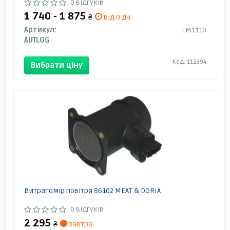
0 відгуків
1 740 - 1 875
₴
від 0 дн.
Артикул:
LM1110
AUTLOG
Код: 112394
Вибрати ціну
Витратомір повітря 86102 MEAT & DORIA
0 відгуків
2 295
₴
завтра