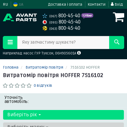
RU
UA
Доставка і оплата
Контакти
Вхід
800-45-40
(067)
800-45-40
(095)
800-45-40
(063)
Яку запчастину шукаєте?
Наприклад: насос ГУР Туксон, 06H905601A
Головна
Витратомір повітря
7516102 HOFFER
Витратомір повітря HOFFER 7516102
0 відгуків
Уточніть
автомобіль:
Виберіть рік