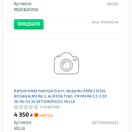
Артикул:
86102
MEAT&DORIA
Код: 1012841-46
ПРИДБАТИ
Витратомір повітря (5 pin, модуль) BMW 5 (E60),
NISSAN ALMERA II, ALMERA TINO, PRIMERA 1.5-3.0D
06.96-03.10 8ET358095011 HELLA
0 відгуків
4 350
₴
завтра
Артикул:
8ET358095011
HELLA