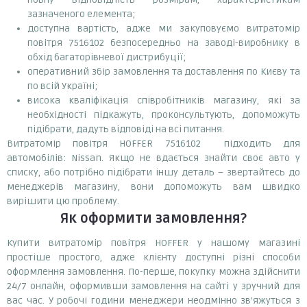
зазначеного елемента;
доступна вартість, адже ми закуповуємо витратомір
повітря 7516102 безпосередньо на заводі-виробнику в
обхід багаторівневої дистрибуції;
оперативний збір замовлення та доставлення по Києву та
по всій Україні;
висока кваліфікація співробітників магазину, які за
необхідності підкажуть, проконсультують, допоможуть
підібрати, дадуть відповіді на всі питання.
Витратомір повітря HOFFER 7516102 підходить для
автомобілів: Nissan. Якщо не вдається знайти своє авто у
списку, або потрібно підібрати іншу деталь – звертайтесь до
менеджерів магазину, вони допоможуть вам швидко
вирішити цю проблему.
Як оформити замовлення?
Купити витратомір повітря HOFFER у нашому магазині
простіше простого, адже клієнту доступні різні способи
оформлення замовлення. По-перше, покупку можна здійснити
24/7 онлайн, оформивши замовлення на сайті у зручний для
вас час. У робочі години менеджери неодмінно зв'яжуться з