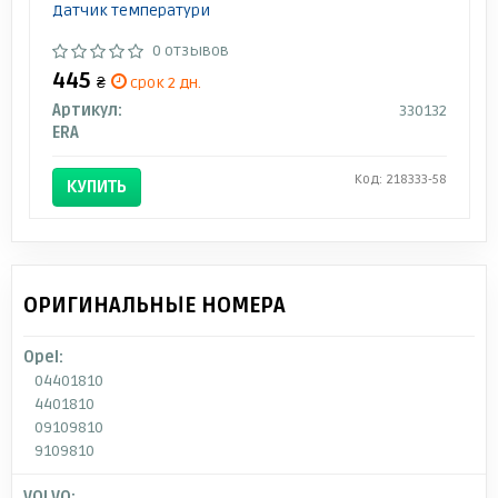
Датчик темпеpатуpи
0 отзывов
445
₴
срок 2 дн.
Артикул:
330132
ERA
Код: 218333-58
КУПИТЬ
ОРИГИНАЛЬНЫЕ НОМЕРА
Opel:
04401810
4401810
09109810
9109810
VOLVO: