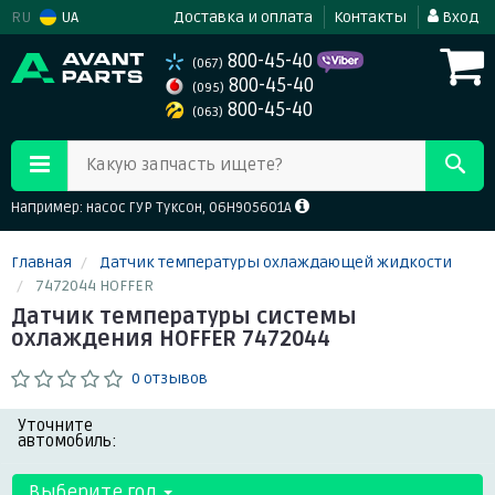
RU
UA
Доставка и оплата
Контакты
Вход
800-45-40
(067)
800-45-40
(095)
800-45-40
(063)
Какую запчасть ищете?
Например: насос ГУР Туксон, 06H905601A
Главная
Датчик температуры охлаждающей жидкости
7472044 HOFFER
Датчик температуры системы
охлаждения HOFFER 7472044
0 отзывов
Уточните
автомобиль:
Выберите год