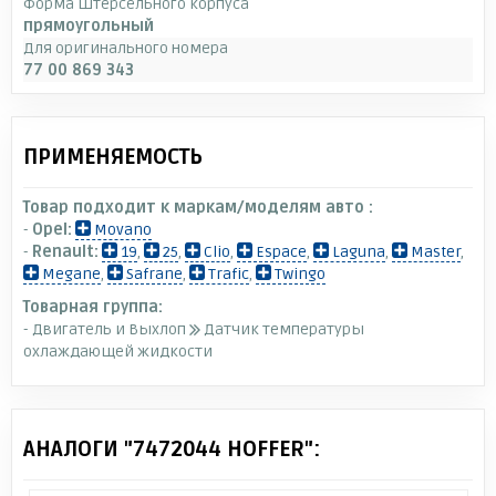
Форма штерсельного корпуса
прямоугольный
Для оригинального номера
77 00 869 343
ПРИМЕНЯЕМОСТЬ
Товар подходит к маркам/моделям авто :
-
Opel:
Movano
-
Renault:
19
,
25
,
Clio
,
Espace
,
Laguna
,
Master
,
Megane
,
Safrane
,
Trafic
,
Twingo
Товарная группа:
- Двигатель и Выхлоп
Датчик температуры
охлаждающей жидкости
АНАЛОГИ "7472044 HOFFER":