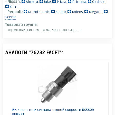
-
Nissan:
Almera
,
Juke
,
Micra
,
Primera
,
Qashqai
,
X-Trail
-
Renault:
Grand Scenic
,
Kadjar
,
Koleos
,
Megane
,
Scenic
Товарная группа:
- Тормозная система
Датчик стоп сигнала
АНАЛОГИ "76232 FACET":
Выключатель сигнала задней скорости RS5609
VERNET