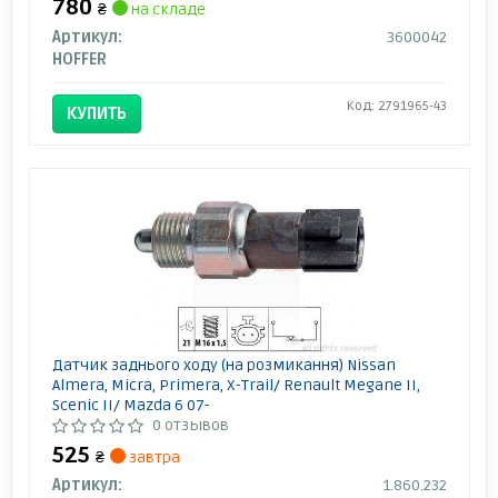
780
₴
на складе
Артикул:
3600042
HOFFER
Код: 2791965-43
КУПИТЬ
Датчик заднього ходу (на розмикання) Nissan
Almera, Micra, Primera, X-Trail/ Renault Megane II,
Scenic II/ Mazda 6 07-
0 отзывов
525
₴
завтра
Артикул:
1.860.232