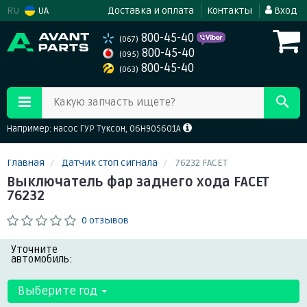
RU
UA
Доставка и оплата
Контакты
Вход
800-45-40
(067)
800-45-40
(095)
800-45-40
(063)
Какую запчасть ищете?
Например: насос ГУР Туксон, 06H905601A
Главная
Датчик стоп сигнала
76232 FACET
Выключатель фар заднего хода FACET
76232
0 отзывов
Уточните
автомобиль:
Выберите год