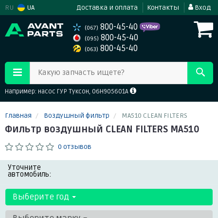
RU
UA
Доставка и оплата
Контакты
Вход
800-45-40
(067)
800-45-40
(095)
800-45-40
(063)
Какую запчасть ищете?
Например: насос ГУР Туксон, 06H905601A
Главная
Воздушный фильтр
MA510 CLEAN FILTERS
Фильтр воздушный CLEAN FILTERS MA510
0 отзывов
Уточните
автомобиль:
Выберите год