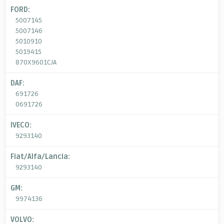
FORD:
5007145
5007146
5010910
5019415
870X9601CJA
DAF:
691726
0691726
IVECO:
9293140
Fiat/Alfa/Lancia:
9293140
GM:
9974136
VOLVO: