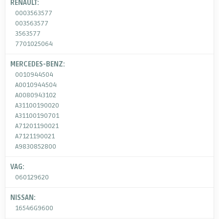
RENAULT:
0003563577
003563577
3563577
7701025064
MERCEDES-BENZ:
0010944504
A0010944504
A0080943102
A31100190020
A31100190701
A71201190021
A7121190021
A9830852800
VAG:
060129620
NISSAN:
16546G9600